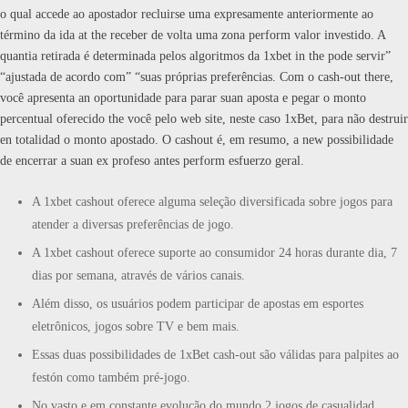
o qual accede ao apostador recluirse uma expresamente anteriormente ao
término da ida at the receber de volta uma zona perform valor investido. A
quantia retirada é determinada pelos algoritmos da 1xbet in the pode servir”
“ajustada de acordo com” “suas próprias preferências. Com o cash-out there,
você apresenta an oportunidade para parar suan aposta e pegar o monto
percentual oferecido the você pelo web site, neste caso 1xBet, para não destruir
en totalidad o monto apostado. O cashout é, em resumo, a new possibilidade
de encerrar a suan ex profeso antes perform esfuerzo geral.
A 1xbet cashout oferece alguma seleção diversificada sobre jogos para
atender a diversas preferências de jogo.
A 1xbet cashout oferece suporte ao consumidor 24 horas durante dia, 7
dias por semana, através de vários canais.
Além disso, os usuários podem participar de apostas em esportes
eletrônicos, jogos sobre TV e bem mais.
Essas duas possibilidades de 1xBet cash-out são válidas para palpites ao
festón como também pré-jogo.
No vasto e em constante evolução do mundo 2 jogos de casualidad