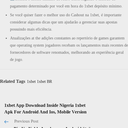
pagamento determinado por você em hora do 1xbet depósito mínimo.
Se você quiser fazer o melhor uso do Cashout na 1xbet, é importante
considerar algumas dicas que um ajudarão a gerenciar suas apostas
possuindo mais eficiência.
Atualizações at the adições constantes ao repertório de games garantem
que operating system jogadores recebam os lançamentos mais recentes de
fornecedores de software renomados, melhorando an experiência geral
de jogo.
Related Tags
1xbet
1xbet BR
1xbet App Download Inside Nigeria 1xbet
Apk For Android And Ios, Mobile Version
Previous Post