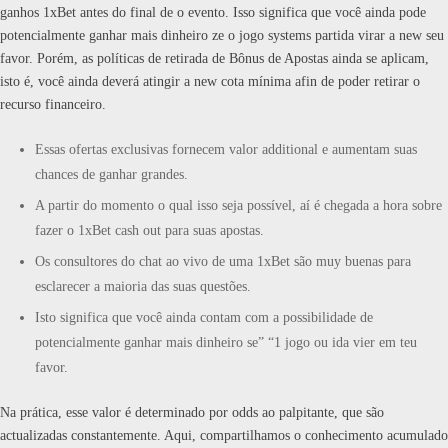
ganhos 1xBet antes do final de o evento. Isso significa que você ainda pode
potencialmente ganhar mais dinheiro ze o jogo systems partida virar a new seu
favor. Porém, as políticas de retirada de Bônus de Apostas ainda se aplicam,
isto é, você ainda deverá atingir a new cota mínima afin de poder retirar o
recurso financeiro.
Essas ofertas exclusivas fornecem valor additional e aumentam suas
chances de ganhar grandes.
A partir do momento o qual isso seja possível, aí é chegada a hora sobre
fazer o 1xBet cash out para suas apostas.
Os consultores do chat ao vivo de uma 1xBet são muy buenas para
esclarecer a maioria das suas questões.
Isto significa que você ainda contam com a possibilidade de
potencialmente ganhar mais dinheiro se” “1 jogo ou ida vier em teu
favor.
Na prática, esse valor é determinado por odds ao palpitante, que são
actualizadas constantemente. Aqui, compartilhamos o conhecimento acumulado