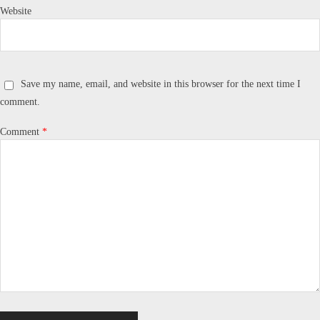
Website
Save my name, email, and website in this browser for the next time I
comment.
Comment
*