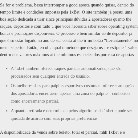
Se for o problema, basta interromper a good aposta quando quiser, dentro do
tempo limite e condições impostas pela 1xBet. O site também já possui uma
boa seção dedicada a tirar since principais dúvidas 2 apostadores quanto the
saques, depósitos e com tudo u que você necessita saber sobre operating system
bônus e promoções disponíveis. O processo é bem similar ao de depósito, já
que é só estar logado no ano de sua conta at the ir no botão “Levantamento” no
menu superior. Então, escolha qual o método que deseja usar e estipule 1 valor
dentro dos valores máximos at the mínimos estabelecidos por casa de apostas.
A 1xbet também oferece saques parciais automatizados, que são
processados sem qualquer entrada do usuário.
Os melhores sites para palpites esportivos costumam oferecer an opção
dos apostadores encerrarem apenas uma zona do palpite – conhecido
como encerramento parcial.
A quantia retirada é determinada pelos algoritmos da 1xbet e pode ser
ajustada de acordo com suas próprias preferências.
A disponibilidade da venda sobre boleto, total et parcial, mhh 1xBet é o