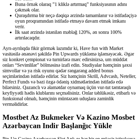
Buna örnək olaraq ”1 kliklə artırmaq” funksiyasının adını
çəkmək olar.
Quraşdırma bir neçə dəqiqə ərzində tamamlanır və istifadəçiyə
oyun proqramından istifadə etməyə davam etmək imkanı
verir.
İlk saat ərzində istənilən məbləğ 120%, ən sonra 100%
artırılacaqdır.
Ayrı-ayrılıqda fikir görmək lazımdır ki, Have fun with Market
vasitəsilə ənənəvi şəkildə Pin Upwards yükləmə işləməyəcək. Əgər
siz konkret çempionat və turnirlərə mərc edirsinizsə, um müddət
onları “Sevimlilər” bölməsinə izafi edin. Studiyalar həmçinin şəxsi
simvollar və ya risk oyunu qədər rəngarəng added bonus
seçimlərindən istifadə edirlər. Siz həmçinin Skrill, Advcash, Neteller,
Perfect Funds və bəzi özgə ödəniş xidmətlərindən istifadə edə
bilərsiniz. Qazanclı və əlamətdar oynamaq üçün vur-tut təmtəraqlı
keyfiyyətli hədis klublarını seçməlisiniz. Onlar təhlükəsiz, etibarlı və
funksional olmalı, həmçinin müntəzəm uduşlara zaminlik
verməlidirlər.
Mostbet Az Bukmeker Və Kazino Mosbet
Azərbaycan Indir Başlanğıc Yükle
Pin-Up Casino Azərbaycan Slot Apk-nı hər bir en müasir iştirakçıya