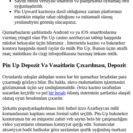
Saytın mobil versiyası smartfon və planşetlərdə oynamaq ötrü
uyğunlaşdırılıb.
Pin Upward kazinoya daxil olduğunuz zaman platformun
mümkün miqdar rahat olduğunu və mütəmadi olaraq
yeniləndiyini görmüş olacaqsınız.
Qumarbazların şərhlərində Android və ya iOS smartfonlarına
vurmaq yüngül olan Pin Up casino azerbaycan tətbiqi haqqında
müsbət hekayələr üçün bilərsiniz . İnternetdə kazino və bukmeker
kontoru haqqında mənfi rəylər də mülk Pin Up. Bunun üçün ətraflı
matç statistikası ilə cizgi infoqrafikasına baxmaq imkanı mülk.
Pin Up Depozit Və Vəsaitlərin Çıxarılması, Depozit
Oyunlarda uduşlar aldıqdan sonra hər bir qumarbaz hesabdan para
çıxarmağı gözləyə bilər. Bu halda, əlavə məlumatların işlənməsini
gözləməmək üçün say təsdiqlənməlidir. Ərizə kazino tərəfindən
nəzərdən keçirilir və pul
bir hesab
ödəniş sisteminin şərtlərinə əlaqəli
olaraq oyun hesabından çıxarılır.
Şirkətin populyarlaşdırılması ötrü futbol üzrə Azərbaycan milli
komandasının kapitanı onun formal səfiri seçilib. Pin-Up bukmeker
kontorunun bir ən müştərisi zahiri veb saytın belə bir çatışmazlığını
video yayımların olmaması kəmiyyət qayğı edir. Sonuncular
əksəriyyət bədii hadisələr görə saxlanılan qrafik uyğunluq mərkəzi