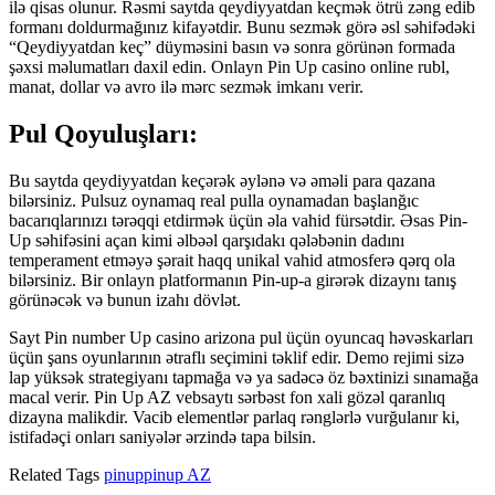
ilə qisas olunur. Rəsmi saytda qeydiyyatdan keçmək ötrü zəng edib
formanı doldurmağınız kifayətdir. Bunu sezmək görə əsl səhifədəki
“Qeydiyyatdan keç” düyməsini basın və sonra görünən formada
şəxsi məlumatları daxil edin. Onlayn Pin Up casino online rubl,
manat, dollar və avro ilə mərc sezmək imkanı verir.
Pul Qoyuluşları:
Bu saytda qeydiyyatdan keçərək əylənə və əməli para qazana
bilərsiniz. Pulsuz oynamaq real pulla oynamadan başlanğıc
bacarıqlarınızı tərəqqi etdirmək üçün əla vahid fürsətdir. Əsas Pin-
Up səhifəsini açan kimi əlbəəl qarşıdakı qələbənin dadını
temperament etməyə şərait haqq unikal vahid atmosferə qərq ola
bilərsiniz. Bir onlayn platformanın Pin-up-a girərək dizaynı tanış
görünəcək və bunun izahı dövlət.
Sayt Pin number Up casino arizona pul üçün oyuncaq həvəskarları
üçün şans oyunlarının ətraflı seçimini təklif edir. Demo rejimi sizə
lap yüksək strategiyanı tapmağa və ya sadəcə öz bəxtinizi sınamağa
macal verir. Pin Up AZ vebsaytı sərbəst fon xali gözəl qaranlıq
dizayna malikdir. Vacib elementlər parlaq rənglərlə vurğulanır ki,
istifadəçi onları saniyələr ərzində tapa bilsin.
Related Tags
pinup
pinup AZ