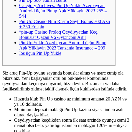
Pin Up 360 İdman Bahis
Category Archives: Pin Up Yukle Azerbaycan
Android üçün Pinup Apk Yükləyin 2023 255 –
544
Pin Up Casino Nun Rəsmi Saytı Bonus 700 Azn
+ 250 Frispin
“pin-up Casino Proloq Qeydiyyatdan Keç,
Bonuslar Qazan Və Əyləncəni Artır
Pin Up Yukle Azerbaycan Android üçün Pinup
Apk Yükləyin 2023 Tanzania Insurance – 299
Ios üçün Pin Up Yukle
Siz artıq Pin-Up oyunu saytında bonuslar almış və mərc etmiş ola
bilərsiniz. Yeni başlayanlar ötrü bu bukmeker kontorunda
qeydiyyatdan keçməyə dəyərmi, bizə deyin. Biz ən əla və daha
fərdiləşdirilmiş xidmət təklif eləmək üçün kukilərdən istifadə edirik.
Hazırda klub Pin Up casino az minimum əmanət 20 AZN və
ya 10 dollardır.
Minimum depozit məbləği Pin Up kazino siyasətindən asılı
olaraq dəyişə bilər.
Qeydiyyatdan keçdikdən sonra ilk saat ərzində oyunçu cəmi 3
manat olsa belə, yatırdığı istənilən məbləğin 120%-ni ehtiyac
edə bilər.