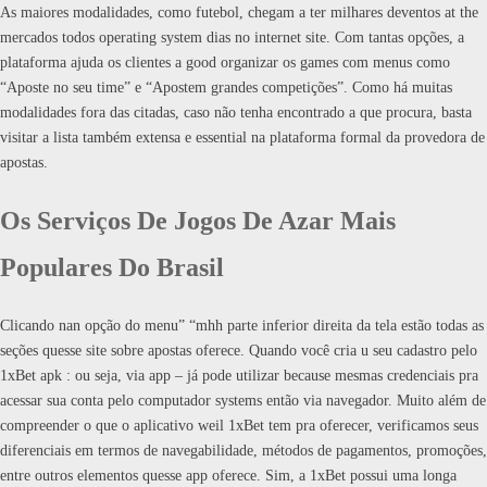
As maiores modalidades, como futebol, chegam a ter milhares deventos at the
mercados todos operating system dias no internet site. Com tantas opções, a
plataforma ajuda os clientes a good organizar os games com menus como
“Aposte no seu time” e “Apostem grandes competições”. Como há muitas
modalidades fora das citadas, caso não tenha encontrado a que procura, basta
visitar a lista também extensa e essential na plataforma formal da provedora de
apostas.
Os Serviços De Jogos De Azar Mais
Populares Do Brasil
Clicando nan opção do menu” “mhh parte inferior direita da tela estão todas as
seções quesse site sobre apostas oferece. Quando você cria u seu cadastro pelo
1xBet apk : ou seja, via app – já pode utilizar because mesmas credenciais pra
acessar sua conta pelo computador systems então via navegador. Muito além de
compreender o que o aplicativo weil 1xBet tem pra oferecer, verificamos seus
diferenciais em termos de navegabilidade, métodos de pagamentos, promoções,
entre outros elementos quesse app oferece. Sim, a 1xBet possui uma longa