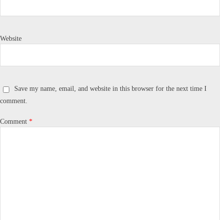
Website
Save my name, email, and website in this browser for the next time I
comment.
Comment
*