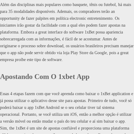
Além das disciplinas mais populares como basquete, tênis ou futebol, há mais
para 35 modalidades disponíveis. Ademais, os compradores terão an
opportunity de fazer palpites em política electronic entretenimento. Os
iniciantes irão gostar da facilidade com a qual eles podem fazer apostas na
plataforma. Embora a great interface do software 1xBet possa apariencia
sobrecarregada com as informações, é fácil de se acostumar. Antes de
originarse o processo sobre download, os usuários brasileiros precisam manejar
que o app não pode servir obtido via loja Play Store da Google, pois a great
empresa proíbe este tipo de software.
Apostando Com O 1xbet App
Essas 4 etapas fazem com que você aprenda como baixar o 1xBet application e
já possa utilizar o aplicativo desse site para apostas. Primeiro de tudo, você só
poderá baixar u app 1xBet Android se o seu celular tiver tal sistema
operacional. Portanto, se você utiliza um iOS, então a melhor opção é utilizar
a versão móvel ou então mudar o país do teu celular e aí sim baixar o app.
Sim, the 1xBet é um site de apostas confiável e proporciona uma plataforma