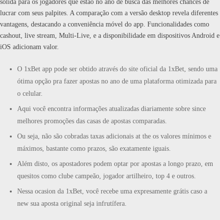
sólida para os jogadores que estão no ano de busca das melhores chances de
lucrar com seus palpites. A comparação com a versão desktop revela diferentes
vantagens, destacando a conveniência móvel do app. Funcionalidades como
cashout, live stream, Multi-Live, e a disponibilidade em dispositivos Android e
iOS adicionam valor.
O 1xBet app pode ser obtido através do site oficial da 1xBet, sendo uma
ótima opção pra fazer apostas no ano de uma plataforma otimizada para
o celular.
Aqui você encontra informações atualizadas diariamente sobre since
melhores promoções das casas de apostas comparadas.
Ou seja, não são cobradas taxas adicionais at the os valores mínimos e
máximos, bastante como prazos, são exatamente iguais.
Além disto, os apostadores podem optar por apostas a longo prazo, em
quesitos como clube campeão, jogador artilheiro, top 4 e outros.
Nessa ocasion da 1xBet, você recebe uma expresamente grátis caso a
new sua aposta original seja infrutífera.