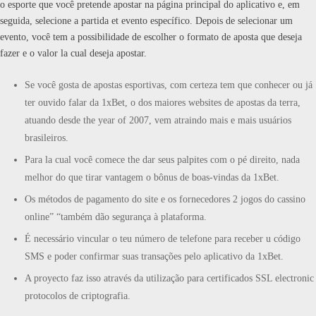
o esporte que você pretende apostar na página principal do aplicativo e, em
seguida, selecione a partida et evento específico. Depois de selecionar um
evento, você tem a possibilidade de escolher o formato de aposta que deseja
fazer e o valor la cual deseja apostar.
Se você gosta de apostas esportivas, com certeza tem que conhecer ou já
ter ouvido falar da 1xBet, o dos maiores websites de apostas da terra,
atuando desde the year of 2007, vem atraindo mais e mais usuários
brasileiros.
Para la cual você comece the dar seus palpites com o pé direito, nada
melhor do que tirar vantagem o bônus de boas-vindas da 1xBet.
Os métodos de pagamento do site e os fornecedores 2 jogos do cassino
online” “também dão segurança à plataforma.
É necessário vincular o teu número de telefone para receber u código
SMS e poder confirmar suas transações pelo aplicativo da 1xBet.
A proyecto faz isso através da utilização para certificados SSL electronic
protocolos de criptografia.