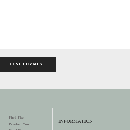
Find The
INFORMATION
Product You