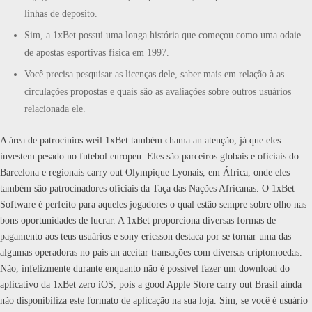
linhas de deposito.
Sim, a 1xBet possui uma longa história que começou como uma odaie
de apostas esportivas física em 1997.
Você precisa pesquisar as licenças dele, saber mais em relação à as
circulações propostas e quais são as avaliações sobre outros usuários
relacionada ele.
A área de patrocínios weil 1xBet também chama an atenção, já que eles
investem pesado no futebol europeu. Eles são parceiros globais e oficiais do
Barcelona e regionais carry out Olympique Lyonais, em África, onde eles
também são patrocinadores oficiais da Taça das Nações Africanas. O 1xBet
Software é perfeito para aqueles jogadores o qual estão sempre sobre olho nas
bons oportunidades de lucrar. A 1xBet proporciona diversas formas de
pagamento aos teus usuários e sony ericsson destaca por se tornar uma das
algumas operadoras no país an aceitar transações com diversas criptomoedas.
Não, infelizmente durante enquanto não é possível fazer um download do
aplicativo da 1xBet zero iOS, pois a good Apple Store carry out Brasil ainda
não disponibiliza este formato de aplicação na sua loja. Sim, se você é usuário