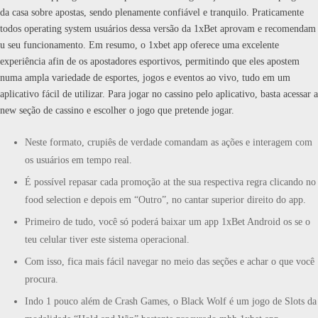
da casa sobre apostas, sendo plenamente confiável e tranquilo. Praticamente
todos operating system usuários dessa versão da 1xBet aprovam e recomendam
u seu funcionamento. Em resumo, o 1xbet app oferece uma excelente
experiência afin de os apostadores esportivos, permitindo que eles apostem
numa ampla variedade de esportes, jogos e eventos ao vivo, tudo em um
aplicativo fácil de utilizar. Para jogar no cassino pelo aplicativo, basta acessar a
new seção de cassino e escolher o jogo que pretende jogar.
Neste formato, crupiês de verdade comandam as ações e interagem com
os usuários em tempo real.
É possível repasar cada promoção at the sua respectiva regra clicando no
food selection e depois em “Outro”, no cantar superior direito do app.
Primeiro de tudo, você só poderá baixar um app 1xBet Android os se o
teu celular tiver este sistema operacional.
Com isso, fica mais fácil navegar no meio das seções e achar o que você
procura.
Indo 1 pouco além de Crash Games, o Black Wolf é um jogo de Slots da