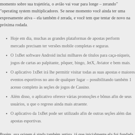
momento sobre sua trajetória, o avião vai voar para longe – zerando”
“operating system multiplicadores. Se nesse momento você ainda ter uma
expresamente ativa – ela também é zerada, e você tem que tentar de novo na
próxima rodada.
Hoje em dia, muchas as grandes plataformas de apostas perform
mercado precisam ter versões mobile completas e seguras.
O 1xBet software Android inclui milhares de títulos para caça-níqueis,
jogos de cartas ao palpitante, pôquer, bingo, JetX, Aviator e bem mais.
O aplicativo 1xBet irá lhe permitir visitar todas as suas apostas e maiores
eventos esportivos no ano de qualquer lugar – possibilitando também 1
acesso completo às seções de jogos de Cassino.
Além disso, o aplicativo oferece várias promoções e bônus afin de seus
usuários, u que o regreso ainda mais atraente.
O aplicativo da 1xBet pode ser utilizado afin de outras seções além das
apostas esportivas.
Porém, sua origem é ainda também antiga, já que inicialmente ela foi fundada