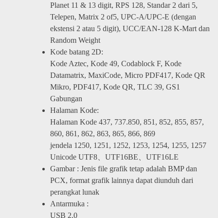
Planet 11 & 13 digit, RPS 128, Standar 2 dari 5,
Telepen, Matrix 2 of5, UPC-A/UPC-E (dengan
ekstensi 2 atau 5 digit), UCC/EAN-128 K-Mart dan
Random Weight
Kode batang 2D:
Kode Aztec, Kode 49, Codablock F, Kode
Datamatrix, MaxiCode, Micro PDF417, Kode QR
Mikro, PDF417, Kode QR, TLC 39, GS1
Gabungan
Halaman Kode:
Halaman Kode 437, 737.850, 851, 852, 855, 857,
860, 861, 862, 863, 865, 866, 869
jendela 1250, 1251, 1252, 1253, 1254, 1255, 1257
Unicode UTF8、UTF16BE、UTF16LE
Gambar : Jenis file grafik tetap adalah BMP dan
PCX, format grafik lainnya dapat diunduh dari
perangkat lunak
Antarmuka :
USB 2.0