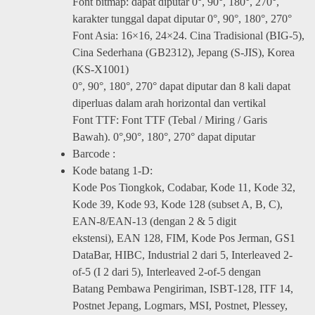
Font bitmap: dapat diputar 0°, 90°, 180°, 270°,
karakter tunggal dapat diputar 0°, 90°, 180°, 270°
Font Asia: 16×16, 24×24. Cina Tradisional (BIG-5),
Cina Sederhana (GB2312), Jepang (S-JIS), Korea
(KS-X1001)
0°, 90°, 180°, 270° dapat diputar dan 8 kali dapat
diperluas dalam arah horizontal dan vertikal
Font TTF: Font TTF (Tebal / Miring / Garis
Bawah). 0°,90°, 180°, 270° dapat diputar
Barcode :
Kode batang 1-D:
Kode Pos Tiongkok, Codabar, Kode 11, Kode 32,
Kode 39, Kode 93, Kode 128 (subset A, B, C),
EAN-8/EAN-13 (dengan 2 & 5 digit
ekstensi), EAN 128, FIM, Kode Pos Jerman, GS1
DataBar, HIBC, Industrial 2 dari 5, Interleaved 2-
of-5 (I 2 dari 5), Interleaved 2-of-5 dengan
Batang Pembawa Pengiriman, ISBT-128, ITF 14,
Postnet Jepang, Logmars, MSI, Postnet, Plessey,