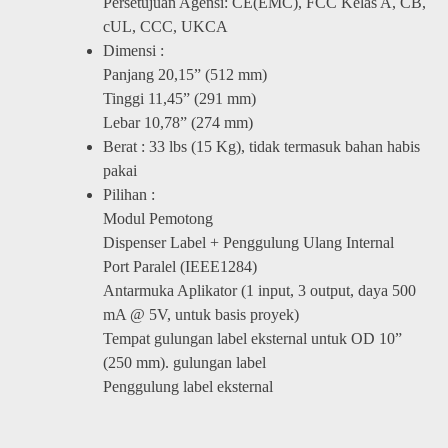
Persetujuan Agensi: CE(EMC), FCC Kelas A, CB,
cUL, CCC, UKCA
Dimensi :
Panjang 20,15” (512 mm)
Tinggi 11,45” (291 mm)
Lebar 10,78” (274 mm)
Berat : 33 lbs (15 Kg), tidak termasuk bahan habis
pakai
Pilihan :
Modul Pemotong
Dispenser Label + Penggulung Ulang Internal
Port Paralel (IEEE1284)
Antarmuka Aplikator (1 input, 3 output, daya 500
mA @ 5V, untuk basis proyek)
Tempat gulungan label eksternal untuk OD 10”
(250 mm). gulungan label
Penggulung label eksternal