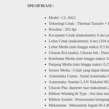
SPESIFIKASI :
Model : CL-S621
Teknologi Cetak : Thermal Transfer + 
Resolusi : 203 dpi
Kecepatan Cetak (maksimum): 6 inci p
Lebar Cetak (maksimum): 4 inci (104
Lebar Media (min hingga maks): 0,5 hi
Ukuran Rol (maks), Ukuran Inti : Diam
Ketebalan Media (min hingga maks): 63
Panjang Media (min hingga maks): 0,2
Sensor Media : Celah yang dapat disetel
Antarmuka Utama : Serial Antarmuka 
Antarmuka: Standar LAN Nirkabel 802.
Ukuran Pita: diameter luar maksimum 2,
Ribbon Winding & Type : Sisi tinta masu
Ribbon System : Penyesuaian ketegan
Mekanisme : Mekanisme logam Hi-Lift