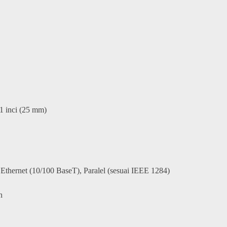
 1 inci (25 mm)
thernet (10/100 BaseT), Paralel (sesuai IEEE 1284)
n