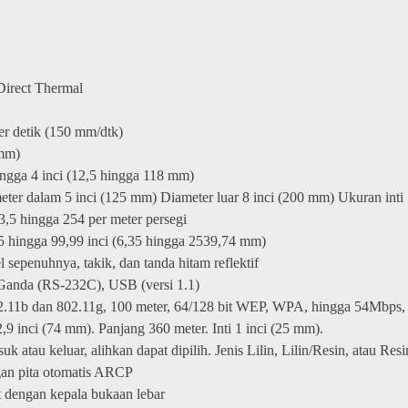
Direct Thermal
er detik (150 mm/dtk)
 mm)
ngga 4 inci (12,5 hingga 118 mm)
eter dalam 5 inci (125 mm) Diameter luar 8 inci (200 mm) Ukuran inti
,5 hingga 254 per meter persegi
5 hingga 99,99 inci (6,35 hingga 2539,74 mm)
 sepenuhnya, takik, dan tanda hitam reflektif
Ganda (RS-232C), USB (versi 1.1)
11b dan 802.11g, 100 meter, 64/128 bit WEP, WPA, hingga 54Mbps, E
9 inci (74 mm). Panjang 360 meter. Inti 1 inci (25 mm).
k atau keluar, alihkan dapat dipilih. Jenis Lilin, Lilin/Resin, atau Resi
gan pita otomatis ARCP
 dengan kepala bukaan lebar