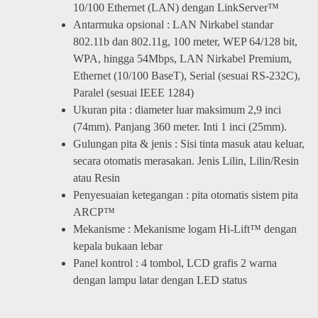
10/100 Ethernet (LAN) dengan LinkServer™
Antarmuka opsional : LAN Nirkabel standar
802.11b dan 802.11g, 100 meter, WEP 64/128 bit,
WPA, hingga 54Mbps, LAN Nirkabel Premium,
Ethernet (10/100 BaseT), Serial (sesuai RS-232C),
Paralel (sesuai IEEE 1284)
Ukuran pita : diameter luar maksimum 2,9 inci
(74mm). Panjang 360 meter. Inti 1 inci (25mm).
Gulungan pita & jenis : Sisi tinta masuk atau keluar,
secara otomatis merasakan. Jenis Lilin, Lilin/Resin
atau Resin
Penyesuaian ketegangan : pita otomatis sistem pita
ARCP™
Mekanisme : Mekanisme logam Hi-Lift™ dengan
kepala bukaan lebar
Panel kontrol : 4 tombol, LCD grafis 2 warna
dengan lampu latar dengan LED status