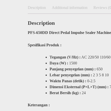
Description
Additional information
Reviews (0
Description
PFS-650DD Direct Pedal Impulse Sealer Machine
Spesifikasi Produk :
Tegangan (V/Hz) :
AC 220/50 110/60
Daya (W) :
1500
Panjang penyegelan (mm) :
650
Lebar penyegelan (mm) :
2 3 5 8 10
Waktu Panas (detik) :
0-2.5
Dimensi Eksternal (P×L×T) (mm) :
7
Berat Bersih (kg) :
24
Keterangan :