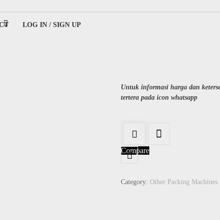
CT
LOG IN / SIGN UP
ing
Untuk informasi harga dan keter
tertera pada icon whatsapp
Compare
Category:
Other Packing Machines