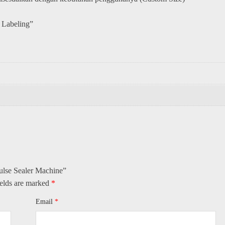
 Labeling”
ulse Sealer Machine​”
ields are marked
*
Email
*