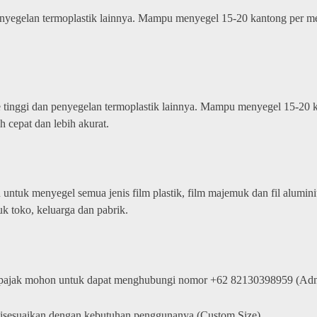
enyegelan termoplastik lainnya. Mampu menyegel 15-20 kantong per men
e tinggi dan penyegelan termoplastik lainnya. Mampu menyegel 15-20 k
h cepat dan lebih akurat.
 untuk menyegel semua jenis film plastik, film majemuk dan fil alumin
k toko, keluarga dan pabrik.
 pajak mohon untuk dapat menghubungi nomor +62 82130398959 (Adm
disesuaikan dengan kebutuhan penggunanya (Custom Size)