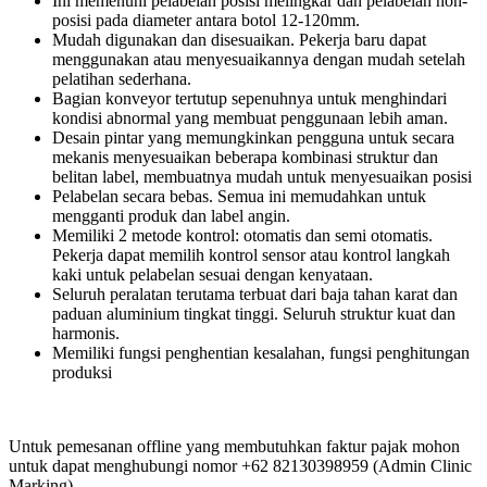
Ini memenuhi pelabelan posisi melingkar dan pelabelan non-
posisi pada diameter antara botol 12-120mm.
Mudah digunakan dan disesuaikan. Pekerja baru dapat
menggunakan atau menyesuaikannya dengan mudah setelah
pelatihan sederhana.
Bagian konveyor tertutup sepenuhnya untuk menghindari
kondisi abnormal yang membuat penggunaan lebih aman.
Desain pintar yang memungkinkan pengguna untuk secara
mekanis menyesuaikan beberapa kombinasi struktur dan
belitan label, membuatnya mudah untuk menyesuaikan posisi
Pelabelan secara bebas. Semua ini memudahkan untuk
mengganti produk dan label angin.
Memiliki 2 metode kontrol: otomatis dan semi otomatis.
Pekerja dapat memilih kontrol sensor atau kontrol langkah
kaki untuk pelabelan sesuai dengan kenyataan.
Seluruh peralatan terutama terbuat dari baja tahan karat dan
paduan aluminium tingkat tinggi. Seluruh struktur kuat dan
harmonis.
Memiliki fungsi penghentian kesalahan, fungsi penghitungan
produksi
Untuk pemesanan offline yang membutuhkan faktur pajak mohon
untuk dapat menghubungi nomor +62 82130398959 (Admin Clinic
Marking)