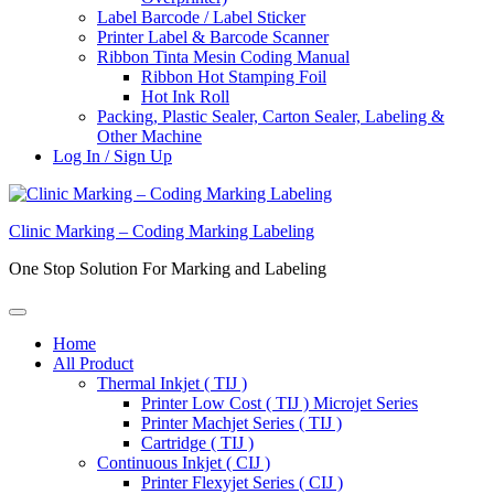
Label Barcode / Label Sticker
Printer Label & Barcode Scanner
Ribbon Tinta Mesin Coding Manual
Ribbon Hot Stamping Foil
Hot Ink Roll
Packing, Plastic Sealer, Carton Sealer, Labeling &
Other Machine
Log In / Sign Up
Clinic Marking – Coding Marking Labeling
One Stop Solution For Marking and Labeling
Home
All Product
Thermal Inkjet ( TIJ )
Printer Low Cost ( TIJ ) Microjet Series
Printer Machjet Series ( TIJ )
Cartridge ( TIJ )
Continuous Inkjet ( CIJ )
Printer Flexyjet Series ( CIJ )