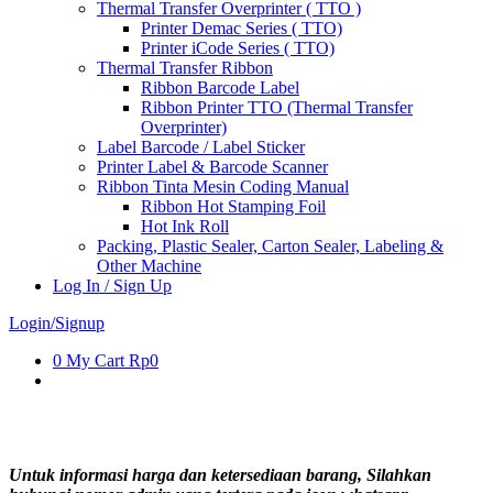
Thermal Transfer Overprinter ( TTO )
Printer Demac Series ( TTO)
Printer iCode Series ( TTO)
Thermal Transfer Ribbon
Ribbon Barcode Label
Ribbon Printer TTO (Thermal Transfer
Overprinter)
Label Barcode / Label Sticker
Printer Label & Barcode Scanner
Ribbon Tinta Mesin Coding Manual
Ribbon Hot Stamping Foil
Hot Ink Roll
Packing, Plastic Sealer, Carton Sealer, Labeling &
Other Machine
Log In / Sign Up
Login/Signup
0
My Cart
Rp0
Untuk informasi harga dan ketersediaan barang, Silahkan