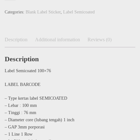
Categories:
Blank Label Sticker
,
Label Semicoated
Description
Additional information
Reviews (0)
Description
Label Semicoated 100×76
LABEL BARCODE
– Type kertas label SEMICOATED
– Lebar : 100 mm
– Tinggi : 76 mm
– Diameter core (lubang tengah) 1 inch
– GAP 3mm porporasi
– 1 Line 1 Row