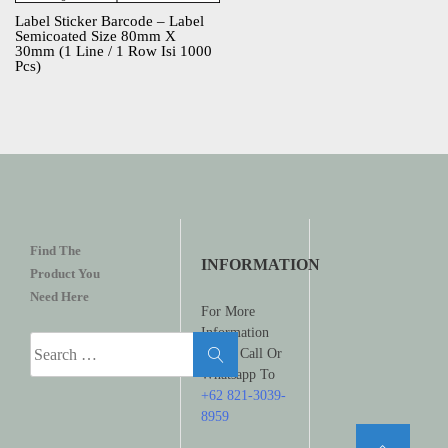
Label Sticker Barcode – Label
Semicoated Size 80mm X
30mm (1 Line / 1 Row Isi 1000
Pcs)
Find The
INFORMATION
Product You
Need Here
For More
Information
Search
Please Call Or
for:
Whatsapp To
+62 821-3039-
8959