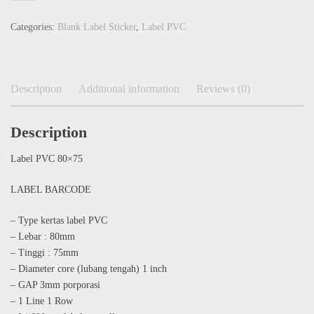
Categories:
Blank Label Sticker
,
Label PVC
Description
Additional information
Reviews (0)
Description
Label PVC 80×75
LABEL BARCODE
– Type kertas label PVC
– Lebar : 80mm
– Tinggi : 75mm
– Diameter core (lubang tengah) 1 inch
– GAP 3mm porporasi
– 1 Line 1 Row