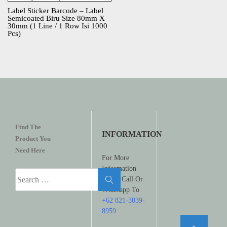
Label Sticker Barcode – Label
Semicoated Biru Size 80mm X
30mm (1 Line / 1 Row Isi 1000
Pcs)
Find The
INFORMATION
Product You
Need Here
For More
Information
Search
Please Call Or
for:
Whatsapp To
+62 821-3039-
8959