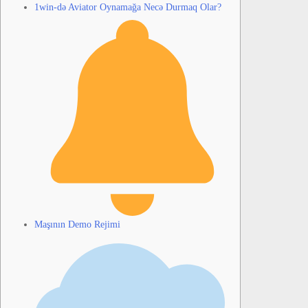
1win-də Aviator Oynamağa Necə Durmaq Olar?
Maşının Demo Rejimi