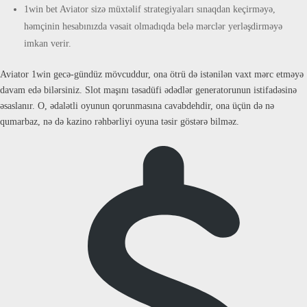
1win bet Aviator sizə müxtəlif strategiyaları sınaqdan keçirməyə,
həmçinin hesabınızda vəsait olmadıqda belə mərclər yerləşdirməyə
imkan verir.
Aviator 1win gecə-gündüz mövcuddur, ona ötrü də istənilən vaxt mərc etməyə
davam edə bilərsiniz. Slot maşını təsadüfi ədədlər generatorunun istifadəsinə
əsaslanır. O, ədalətli oyunun qorunmasına cavabdehdir, ona üçün də nə
qumarbaz, nə də kazino rəhbərliyi oyuna təsir göstərə bilməz.