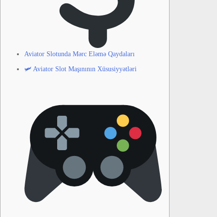
Aviator Slotunda Mərc Eləmə Qaydaları
🛩 Aviator Slot Maşınının Xüsusiyyətləri