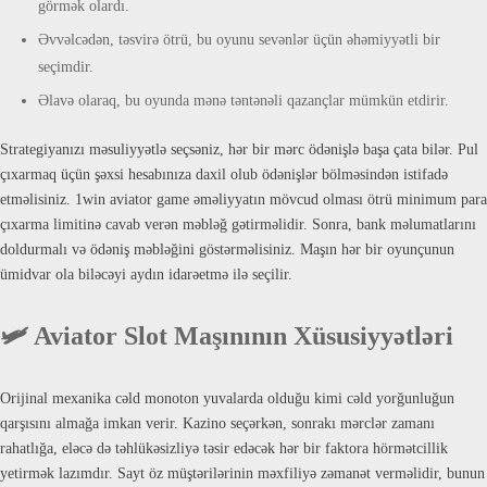
görmək olardı.
Əvvəlcədən, təsvirə ötrü, bu oyunu sevənlər üçün əhəmiyyətli bir
seçimdir.
Əlavə olaraq, bu oyunda mənə təntənəli qazançlar mümkün etdirir.
Strategiyanızı məsuliyyətlə seçsəniz, hər bir mərc ödənişlə başa çata bilər. Pul
çıxarmaq üçün şəxsi hesabınıza daxil olub ödənişlər bölməsindən istifadə
etməlisiniz. 1win aviator game əməliyyatın mövcud olması ötrü minimum para
çıxarma limitinə cavab verən məbləğ gətirməlidir. Sonra, bank məlumatlarını
doldurmalı və ödəniş məbləğini göstərməlisiniz. Maşın hər bir oyunçunun
ümidvar ola biləcəyi aydın idarəetmə ilə seçilir.
🛩 Aviator Slot Maşınının Xüsusiyyətləri
Orijinal mexanika cəld monoton yuvalarda olduğu kimi cəld yorğunluğun
qarşısını almağa imkan verir. Kazino seçərkən, sonrakı mərclər zamanı
rahatlığa, eləcə də təhlükəsizliyə təsir edəcək hər bir faktora hörmətcillik
yetirmək lazımdır. Sayt öz müştərilərinin məxfiliyə zəmanət verməlidir, bunun