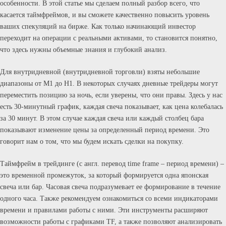
особенности. В этой статье мы сделаем полный разбор всего, что
касается таймфреймов, и вы сможете качественно повысить уровень
ваших спекуляций на бирже. Как только начинающий инвестор
переходит на операции с реальными активами, то становится понятно,
что здесь нужны объемные знания и глубокий анализ.
Для внутридневной (внутридневной торговли) взяты небольшие
диапазоны от M1 до H1. В некоторых случаях дневные трейдеры могут
переместить позицию за ночь, если уверены, что они правы. Здесь у нас
есть 30-минутный график, каждая свеча показывает, как цена колебалась
за 30 минут. В этом случае каждая свеча или каждый столбец бара
показывают изменение цены за определенный период времени. Это
говорит нам о том, что мы будем искать сделки на покупку.
Таймфрейм в трейдинге (с англ. перевод time frame – период времени) –
это временной промежуток, за который формируется одна японская
свеча или бар. Часовая свеча подразумевает ее формирование в течение
одного часа. Также рекомендуем ознакомиться со всеми индикаторами
времени и правилами работы с ними. Эти инструменты расширяют
возможности работы с графиками TF, а также позволяют анализировать