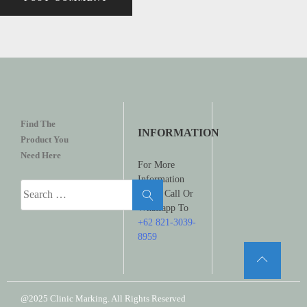
Find The
INFORMATION
Product You
Need Here
For More
Information
Search
Please Call Or
for:
Whatsapp To
+62 821-3039-
8959
@2025 Clinic Marking. All Rights Reserved