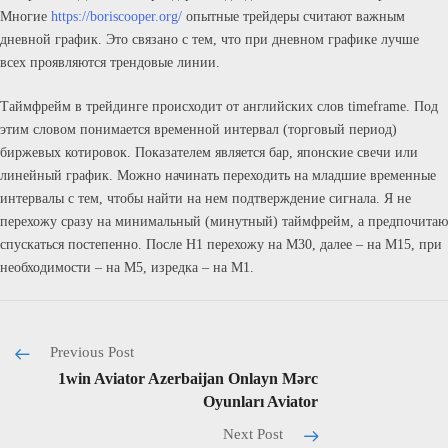
Многие
https://boriscooper.org/
опытные трейдеры считают важным
дневной график. Это связано с тем, что при дневном графике лучше
всех проявляются трендовые линии.
Таймфрейм в трейдинге происходит от английских слов timeframe. Под
этим словом понимается временной интервал (торговый период)
биржевых котировок. Показателем является бар, японские свечи или
линейный график. Можно начинать переходить на младшие временные
интервалы с тем, чтобы найти на нем подтверждение сигнала. Я не
перехожу сразу на минимальный (минутный) таймфрейм, а предпочитаю
спускаться постепенно. После Н1 перехожу на М30, далее – на М15, при
необходимости – на М5, изредка – на М1.
Previous Post
1win Aviator Azerbaijan Onlayn Mərc
Oyunları Aviator
Next Post