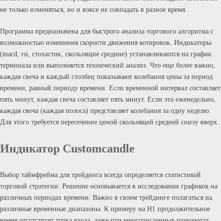
не только изменяться, но и вовсе не совпадать в разное время.
Программа предназначена для быстрого анализа торгового алгоритма с
возможностью изменения скорости движения котировок. Индикаторы
(macd, rsi, стохастик, скользящие средние) устанавливаются на график
терминала или выполняется технический анализ. Что еще более важно,
каждая свеча и каждый столбец показывают колебания цены за период
времени, равный периоду времени. Если временной интервал составляет
пять минут, каждая свеча составляет пять минут. Если это еженедельно,
каждая свеча (каждая полоса) представляет колебания за одну неделю.
Для этого требуется пересечение ценой скользящей средней снизу вверх.
Индикатор Customcandle
Выбор таймфрейма для трейдинга всегда определяется статистикой
торговой стратегии. Решение основывается в исследовании графиков на
различных периодах времени. Важно в своем трейдинге полагаться на
различные временные диапазоны. К примеру на Н1 продолжительное
время отсутствует точка входа, даже при многочисленных разворотах