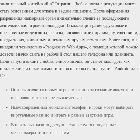
значительный житейский в” “отрасли. Любые пятна в репутации могут
стать основанием для отказа в выдаче лицензии. После оформления
разрешения надзорный орган внимательно следит за последующего
деятельностью игровой площадки. В коллекции разве фруктовые и
пресловутые видеослоты, релизы, посвященные пиратам, путешествиям,
предыстория, животным и немногим другим тематикам. Более того, мы
внедрили технологию «Progressive Web Apps», с помощи которой можно
довести значок сайта на рабочий стол нашего телефона или планшета.
Если запустить сайт с добавленного значка, он станет выглядеть как
приложение, а независимости от того что вы используете – Android или
IOs.
Они начисляются новым игрокам казино за создание аккаунта и
позволяют выиграть реальные деньги.
Имея современный мобильный телефон, игроки могут выбирать
виртуальные казино и играть в разные азартные игры.
В некоторых казино доступна связь спустя популярные
мессенджеры типов телеграмм.