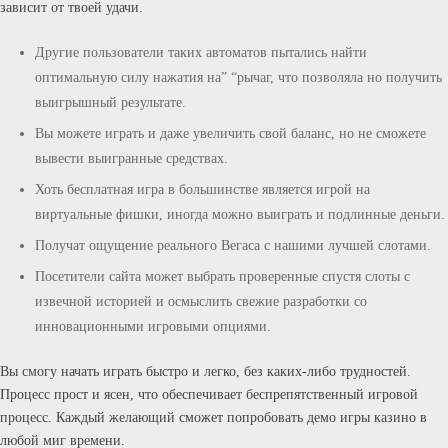
зависит от твоей удачи.
Другие пользователи таких автоматов пытались найти
оптимальную силу нажатия на” “рычаг, что позволяла но получить
выигрышный результате.
Вы можете играть и даже увеличить свой баланс, но не сможете
вывести выигранные средствах.
Хоть бесплатная игра в большинстве является игрой на
виртуальные фишки, иногда можно выиграть и подлинные деньги.
Получат ощущение реального Вегаса с нашими лучшей слотами.
Посетители сайта может выбрать проверенные спустя слоты с
извечной историей и осмыслить свежие разработки со
инновационными игровыми опциями.
Вы смогу начать играть быстро и легко, без каких-либо трудностей.
Процесс прост и ясен, что обеспечивает беспрепятственный игровой
процесс. Каждый желающий сможет попробовать демо игры казино в
любой миг времени.