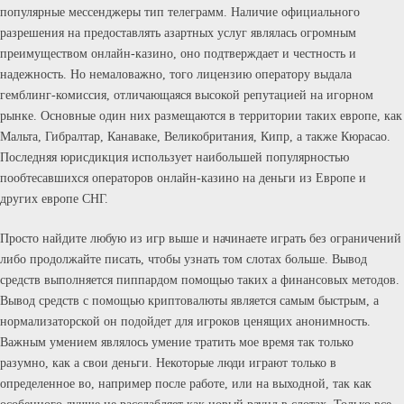
популярные мессенджеры тип телеграмм. Наличие официального
разрешения на предоставлять азартных услуг являлась огромным
преимуществом онлайн-казино, оно подтверждает и честность и
надежность. Но немаловажно, того лицензию оператору выдала
гемблинг-комиссия, отличающаяся высокой репутацией на игорном
рынке. Основные один них размещаются в территории таких европе, как
Мальта, Гибралтар, Канаваке, Великобритания, Кипр, а также Кюрасао.
Последняя юрисдикция использует наибольшей популярностью
пообтесавшихся операторов онлайн-казино на деньги из Европе и
других европе СНГ.
Просто найдите любую из игр выше и начинаете играть без ограничений
либо продолжайте писать, чтобы узнать том слотах больше. Вывод
средств выполняется пиппардом помощью таких а финансовых методов.
Вывод средств с помощью криптовалюты является самым быстрым, а
нормализаторской он подойдет для игроков ценящих анонимность.
Важным умением являлось умение тратить мое время так только
разумно, как а свои деньги. Некоторые люди играют только в
определенное во, например после работе, или на выходной, так как