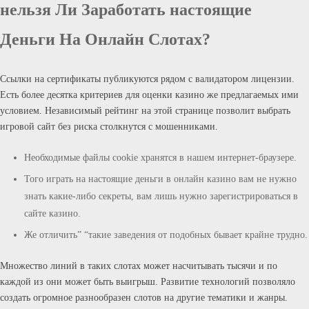
нельзя Ли Заработать настоящие
Деньги На Онлайн Слотах?
Ссылки на сертификаты публикуются рядом с валидатором лицензии.
Есть более десятка критериев для оценки казино же предлагаемых ими
условием. Независимый рейтинг на этой странице позволит выбрать
игровой сайт без риска столкнутся с мошенниками.
Необходимые файлы cookie хранятся в нашем интернет-браузере.
Того играть на настоящие деньги в онлайн казино вам не нужно
знать какие-либо секреты, вам лишь нужно зарегистрироваться в
сайте казино.
Же отличить” “такие заведения от подобных бывает крайне трудно.
Множество линий в таких слотах может насчитывать тысячи и по
каждой из они может быть выигрыш. Развитие технологий позволяло
создать огромное разнообразен слотов на другие тематики и жанры.