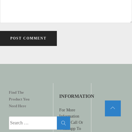
Find The
INFORMATION
Product You
Need Here
For More
Information
Search
Please Call Or
for:
Whatsapp To