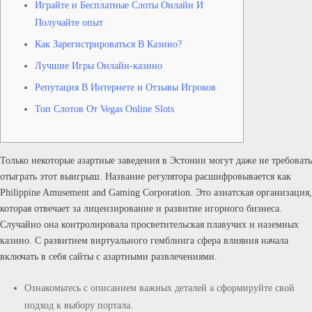
Играйте и Бесплатные Слоты Онлайн И
Получайте опыт
Как Зарегистрироваться В Казино?
Лучшие Игры Онлайн-казино
Репутация В Интернете и Отзывы Игроков
Топ Слотов От Vegas Online Slots
Только некоторые азартные заведения в Эстонии могут даже не требовать
отыграть этот выигрыш. Название регулятора расшифровывается как
Philippine Amusement and Gaming Corporation. Это азиатская организация,
которая отвечает за лицензирование и развитие игорного бизнеса.
Случайно она контролировала просветительская плавучих и наземных
казино. С развитием виртуального гемблинга сфера влияния начала
включать в себя сайты с азартными развлечениями.
Ознакомьтесь с описанием важных деталей а сформируйте свой
подход к выбору портала.