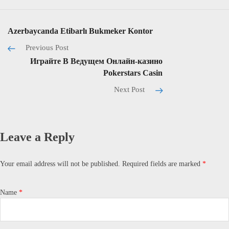
Azerbaycanda Etibarlı Bukmeker Kontor
Previous Post
Играйте В Ведущем Онлайн-казино
Pokerstars Casin
Next Post
Leave a Reply
Your email address will not be published.
Required fields are marked
*
Name
*