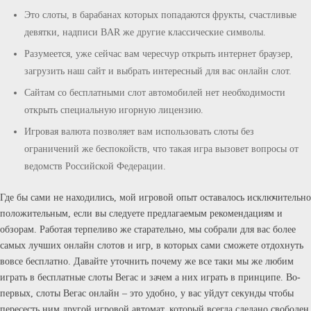
Это слоты, в барабанах которых попадаются фрукты, счастливые
девятки, надписи BAR же другие классические символы.
Разумеется, уже сейчас вам чересчур открыть интернет браузер,
загрузить наш сайт и выбрать интересный для вас онлайн слот.
Сайтам со бесплатными слот автомобилей нет необходимости
открыть специальную игорную лицензию.
Игровая валюта позволяет вам использовать слоты без
ограничений же беспокойств, что такая игра вызовет вопросы от
ведомств Российской Федерации.
Где бы сами не находились, мой игровой опыт оставалось исключительно
положительным, если вы следуете предлагаемым рекомендациям и
обзорам. Работая терпеливо же старательно, мы собрали для вас более
самых лучших онлайн слотов и игр, в которых сами сможете отдохнуть
вовсе бесплатно. Давайте уточнить почему же все таки мы же любим
играть в бесплатные слоты Вегас и зачем а них играть в принципе. Во-
первых, слоты Вегас онлайн – это удобно, у вас уйдут секунды чтобы
пересесть ним другой игровой автомат, который всегда сделано свободен