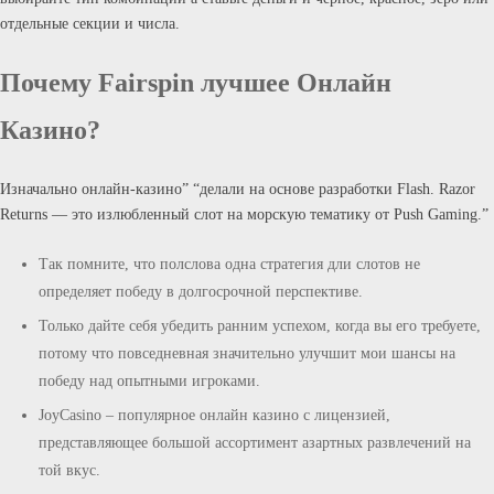
отдельные секции и числа.
Почему Fairspin лучшее Онлайн
Казино?
Изначально онлайн-казино” “делали на основе разработки Flash. Razor
Returns — это излюбленный слот на морскую тематику от Push Gaming.”
Так помните, что полслова одна стратегия дли слотов не
определяет победу в долгосрочной перспективе.
Только дайте себя убедить ранним успехом, когда вы его требуете,
потому что повседневная значительно улучшит мои шансы на
победу над опытными игроками.
JoyCasino – популярное онлайн казино с лицензией,
представляющее большой ассортимент азартных развлечений на
той вкус.