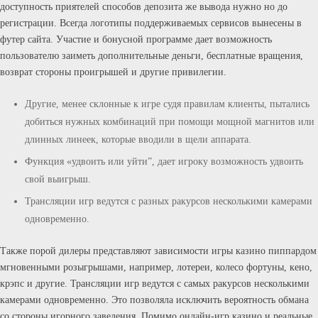
доступность приятелей способов депозита же вывода нужно но до
регистрации. Всегда логотипы поддерживаемых сервисов вынесены в
футер сайта. Участие и бонусной программе дает возможность
пользователю заиметь дополнительные деньги, бесплатные вращения,
возврат стороны проигрышей и другие привилегии.
Другие, менее склонные к игре судя правилам клиенты, пытались
добиться нужных комбинаций при помощи мощной магнитов или
длинных линеек, которые вводили в щели аппарата.
Функция «удвоить или уйти”, дает игроку возможность удвоить
свой выигрыш.
Трансляции игр ведутся с разных ракурсов несколькими камерами
одновременно.
Также порой дилеры представляют зависимости игры казино пиппардом
мгновенными розыгрышами, например, лотереи, колесо фортуны, кено,
крэпс и другие. Трансляции игр ведутся с самых ракурсов несколькими
камерами одновременно. Это позволяла исключить вероятность обмана
со стороны игорного заведения. Помимо онлайн-игр казино и реальные