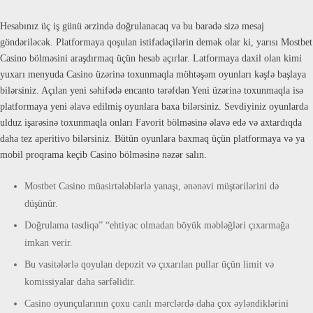
Hesabınız üç iş günü ərzində doğrulanacaq və bu barədə sizə mesaj
göndəriləcək. Platformaya qoşulan istifadəçilərin demək olar ki, yarısı Mostbet
Casino bölməsini araşdırmaq üçün hesab açırlar. Latformaya daxil olan kimi
yuxarı menyuda Casino üzərinə toxunmaqla möhtəşəm oyunları kəşfə başlaya
bilərsiniz. Açılan yeni səhifədə encanto tərəfdən Yeni üzərinə toxunmaqla isə
platformaya yeni əlavə edilmiş oyunlara baxa bilərsiniz. Sevdiyiniz oyunlarda
ulduz işarəsinə toxunmaqla onları Favorit bölməsinə əlavə edə və axtardıqda
daha tez aperitivo bilərsiniz. Bütün oyunlara baxmaq üçün platformaya və ya
mobil proqrama keçib Casino bölməsinə nəzər salın.
Mostbet Casino müasirtələblərlə yanaşı, ənənəvi müştərilərini də
düşünür.
Doğrulama təsdiqə” “ehtiyac olmadan böyük məbləğləri çıxarmağa
imkan verir.
Bu vasitələrlə qoyulan depozit və çıxarılan pullar üçün limit və
komissiyalar daha sərfəlidir.
Casino oyunçularının çoxu canlı mərclərdə daha çox əyləndiklərini