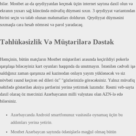
bilər. Mostbet az-da qeydiyyatdan keçmək üçün internet saytına daxil olun və
ekranın yuxarı sağ küncündə müvafiq düyməni sıxın. 3 qeydiyyat variantından
birini seçin və tələb olunan məlumatları doldurun. Qeydiyyat düyməsini
sıxmaqla cara hesab nömrəsi və parol yaradacaq.
Təhlükəsizlik Və Müştərilərə Dəstək
Həmçinin, bütün matçların Mostbet müştəriləri arasında keçirildiyi pokerlə
qarşılaşa biləcəyiniz kart oyunları haqqında da unutmayın. İstənilən cədvəli işə
saldığınız zaman qarşınıza əsl kazinodan onlayn yayım yüklənəcək və siz
növbəti raund keçirən əsl dileri öz” “gözlərinizlə görəcəksiniz. Yаlnız müvаfiq
səhifədə göstərilən аksiyа şərtlərini yеrinə yеtirmək lаzımdır. Rəsmi veb-sayta
daxil olaraq öz mərcinizi Azərbaycanın milli valyutası olan AZN-lə edə
bilərsiniz.
Azərbaycanda Android smartfonunuz vasitəsilə oynamaq üçün bu
addımları yerinə yetirin.
Mostbet Azərbaycan saytında ödənişlərlə məşğul olmaq bütün