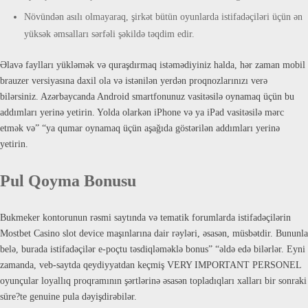
Növündən asılı olmayaraq, şirkət bütün oyunlarda istifadəçiləri üçün ən
yüksək əmsalları sərfəli şəkildə təqdim edir.
Əlavə faylları yükləmək və quraşdırmaq istəmədiyiniz halda, hər zaman mobil
brauzer versiyasına daxil ola və istənilən yerdən proqnozlarınızı verə
bilərsiniz. Azərbaycanda Android smartfonunuz vasitəsilə oynamaq üçün bu
addımları yerinə yetirin. Yolda olarkən iPhone və ya iPad vasitəsilə mərc
etmək və” “ya qumar oynamaq üçün aşağıda göstərilən addımları yerinə
yetirin.
Pul Qoyma Bonusu
Bukmeker kontorunun rəsmi saytında və tematik forumlarda istifadəçilərin
Mostbet Casino slot device maşınlarına dair rəyləri, əsasən, müsbətdir. Bununla
belə, burada istifadəçilər e-poçtu təsdiqləməklə bonus” “əldə edə bilərlər. Eyni
zamanda, veb-saytda qeydiyyatdan keçmiş VERY IMPORTANT PERSONEL
oyunçular loyallıq proqramının şərtlərinə əsasən topladıqları xalları bir sonraki
süre?te genuine pula dəyişdirəbilər.