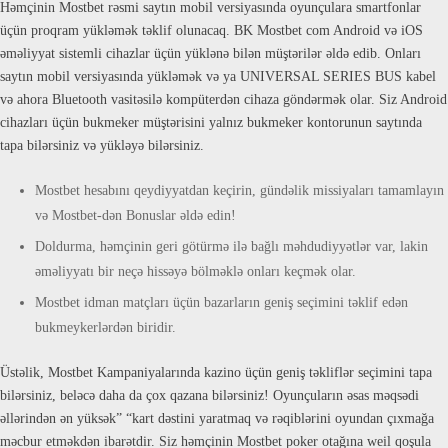
Həmçinin Mostbet rəsmi saytın mobil versiyasında oyunçulara smartfonlar
üçün proqram yükləmək təklif olunacaq. BK Mostbet com Android və iOS
əməliyyat sistemli cihazlar üçün yüklənə bilən müştərilər əldə edib. Onları
saytın mobil versiyasında yükləmək və ya UNIVERSAL SERIES BUS kabel
və ahora Bluetooth vasitəsilə kompüterdən cihaza göndərmək olar. Siz Android
cihazları üçün bukmeker müştərisini yalnız bukmeker kontorunun saytında
tapa bilərsiniz və yükləyə bilərsiniz.
Mostbet hesabını qeydiyyatdan keçirin, gündəlik missiyaları tamamlayın
və Mostbet-dən Bonuslar əldə edin!
Doldurma, həmçinin geri götürmə ilə bağlı məhdudiyyətlər var, lakin
əməliyyatı bir neçə hissəyə bölməklə onları keçmək olar.
Mostbet idman matçları üçün bazarların geniş seçimini təklif edən
bukmeykerlərdən biridir.
Üstəlik, Mostbet Kampaniyalarında kazino üçün geniş təkliflər seçimini tapa
bilərsiniz, beləcə daha da çox qazana bilərsiniz! Oyunçuların əsas məqsədi
əllərindən ən yüksək” “kart dəstini yaratmaq və rəqiblərini oyundan çıxmağa
məcbur etməkdən ibarətdir. Siz həmçinin Mostbet poker otağına weil qoşula