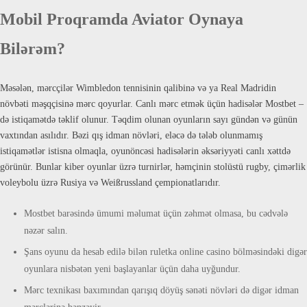
Mobil Proqramda Aviator Oynaya
Bilərəm?
Məsələn, mərcçilər Wimbledon tennisinin qalibinə və ya Real Madridin
növbəti məşqçisinə mərc qoyurlar. Canlı mərc etmək üçün hadisələr Mostbet –
də istiqamətdə təklif olunur. Təqdim olunan oyunların sayı gündən və günün
vaxtından asılıdır. Bəzi qış idman növləri, eləcə də tələb olunmamış
istiqamətlər istisna olmaqla, oyunöncəsi hadisələrin əksəriyyəti canlı xəttdə
görünür. Bunlar kiber oyunlar üzrə turnirlər, həmçinin stolüstü rugby, çimərlik
voleybolu üzrə Rusiya və Weißrussland çempionatlarıdır.
Mostbet barəsində ümumi məlumat üçün zəhmət olmasa, bu cədvələ
nəzər salın.
Şans oyunu da hesab edilə bilən ruletka online casino bölməsindəki digər
oyunlara nisbətən yeni başlayanlar üçün daha uyğundur.
Mərc texnikası baxımından qarışıq döyüş sənəti növləri də digər idman