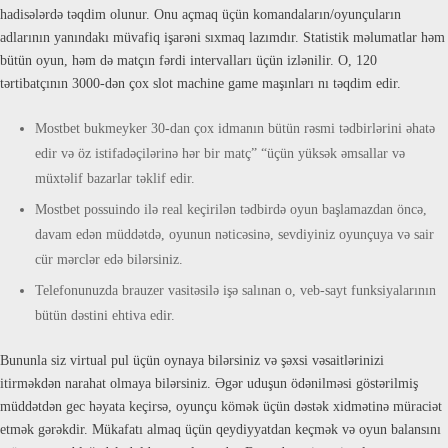
hadisələrdə təqdim olunur. Onu açmaq üçün komandaların/oyunçuların
adlarının yanındakı müvafiq işarəni sıxmaq lazımdır. Statistik məlumatlar həm
bütün oyun, həm də matçın fərdi intervalları üçün izlənilir. O, 120
tərtibatçının 3000-dən çox slot machine game maşınları nı təqdim edir.
Mostbet bukmeyker 30-dan çox idmanın bütün rəsmi tədbirlərini əhatə
edir və öz istifadəçilərinə hər bir matç” “üçün yüksək əmsallar və
müxtəlif bazarlar təklif edir.
Mostbet possuindo ilə real keçirilən tədbirdə oyun başlamazdan öncə,
davam edən müddətdə, oyunun nəticəsinə, sevdiyiniz oyunçuya və sair
cür mərclər edə bilərsiniz.
Telefonunuzda brauzer vasitəsilə işə salınan o, veb-sayt funksiyalarının
bütün dəstini ehtiva edir.
Bununla siz virtual pul üçün oynaya bilərsiniz və şəxsi vəsaitlərinizi
itirməkdən narahat olmaya bilərsiniz. Əgər uduşun ödənilməsi göstərilmiş
müddətdən gec həyata keçirsə, oyunçu kömək üçün dəstək xidmətinə müraciət
etmək gərəkdir. Mükafatı almaq üçün qeydiyyatdan keçmək və oyun balansını