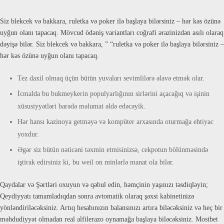
Siz blekcek və bakkara, ruletka və poker ilə başlaya bilərsiniz – hər kəs özünə
uyğun olanı tapacaq. Mövcud ödəniş variantları coğrafi ərazinizdən asılı olaraq
dəyişə bilər. Siz blekcek və bakkara, ” “ruletka və poker ilə başlaya bilərsiniz –
hər kəs özünə uyğun olanı tapacaq.
Tez daxil olmaq üçün bütün yuvaları sevimlilərə əlavə etmək olar.
İcmalda bu bukmeykerin populyarlığının sirlərini açacağıq və işinin
xüsusiyyətləri barədə məlumat əldə edəcəyik.
Hər hansı kazinoya getməyə və kompüter arxasında oturmağa ehtiyac
yoxdur.
Əgər siz bütün nəticəni təxmin etmisinizsə, cekpotun bölünməsində
iştirak edirsiniz ki, bu weil on minlərlə manat ola bilər.
Qaydalar və Şərtləri oxuyun və qəbul edin, həmçinin yaşınızı təsdiqləyin;
Qeydiyyatı tamamladıqdan sonra avtomatik olaraq şəxsi kabinetinizə
yönləndiriləcəksiniz. Artıq hesabınızın balansınızı artıra biləcəksiniz və heç bir
məhdudiyyət olmadan real alfilerazo oynamağa başlaya biləcəksiniz. Mostbet