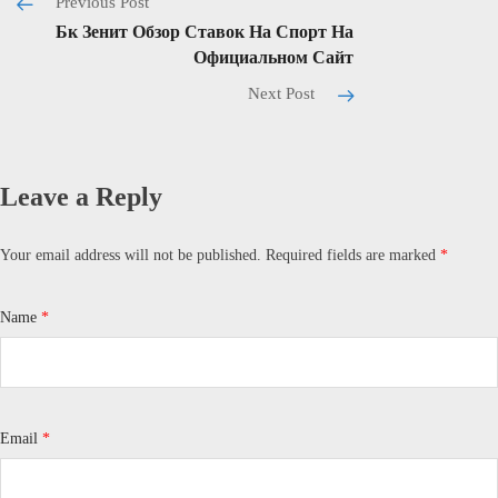
Previous Post
Бк Зенит Обзор Ставок На Спорт На
Официальном Сайт
Next Post
Leave a Reply
Your email address will not be published.
Required fields are marked
*
Name
*
Email
*