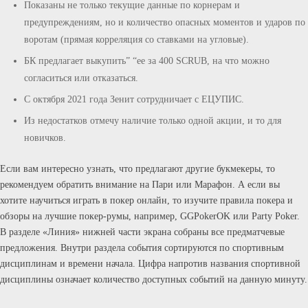
Показаны не только текущие данные по корнерам и
предупреждениям, но и количество опасных моментов и ударов по
воротам (прямая корреляция со ставками на угловые).
БК предлагает выкупить” “ее за 400 SCRUB, на что можно
согласиться или отказаться.
С октября 2021 года Зенит сотрудничает с ЕЦУПИС.
Из недостатков отмечу наличие только одной акции, и то для
новичков.
Если вам интересно узнать, что предлагают другие букмекеры, то
рекомендуем обратить внимание на Пари или Марафон. А если вы
хотите научиться играть в покер онлайн, то изучите правила покера и
обзоры на лучшие покер-румы, например, GGPokerOK или Party Poker.
В разделе «Линия» нижней части экрана собраны все предматчевые
предложения. Внутри раздела события сортируются по спортивным
дисциплинам и времени начала. Цифра напротив названия спортивной
дисциплины означает количество доступных событий на данную минуту.