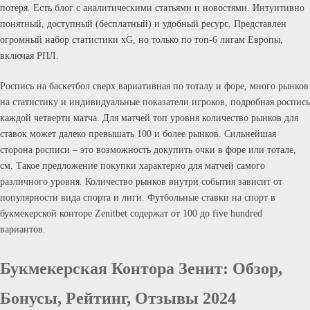
потеря. Есть блог с аналитическими статьями и новостями. Интуитивно
понятный, доступный (бесплатный) и удобный ресурс. Представлен
огромный набор статистики xG, но только по топ-6 лигам Европы,
включая РПЛ.
Роспись на баскетбол сверх вариативная по тоталу и форе, много рынков
на статистику и индивидуальные показатели игроков, подробная роспись
каждой четверти матча. Для матчей топ уровня количество рынков для
ставок может далеко превышать 100 и более рынков. Сильнейшая
сторона росписи – это возможность докупить очки в форе или тотале,
см. Такое предложение покупки характерно для матчей самого
различного уровня. Количество рынков внутри события зависит от
популярности вида спорта и лиги. Футбольные ставки на спорт в
букмекерской конторе Zenitbet содержат от 100 до five hundred
вариантов.
Букмекерская Контора Зенит: Обзор,
Бонусы, Рейтинг, Отзывы 2024