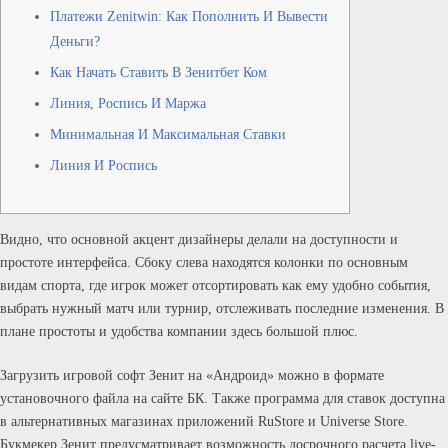
Платежи Zenitwin: Как Пополнить И Вывести
Деньги?
Как Начать Ставить В Зенитбет Ком
Линия, Роспись И Маржа
Минимальная И Максимальная Ставки
Линия И Роспись
Видно, что основной акцент дизайнеры делали на доступности и
простоте интерфейса. Сбоку слева находятся колонки по основным
видам спорта, где игрок может отсортировать как ему удобно события,
выбрать нужный матч или турнир, отслеживать последние изменения. В
плане простоты и удобства компании здесь большой плюс.
Загрузить игровой софт Зенит на «Андроид» можно в формате
установочного файла на сайте БК. Также программа для ставок доступна
в альтернативных магазинах приложений RuStore и Universe Store.
Букмекер Зенит предусматривает возможность досрочного расчета live-