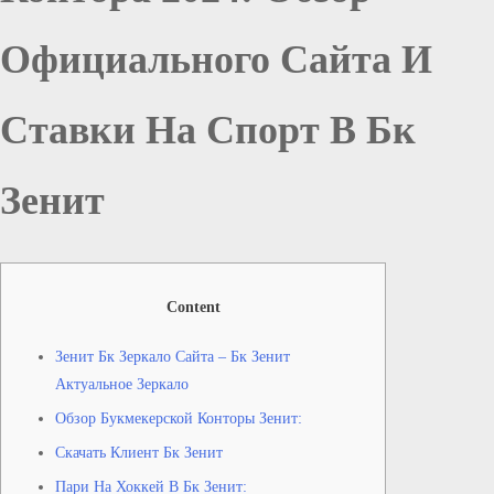
Официального Сайта И
Ставки На Спорт В Бк
Зенит
Content
Зенит Бк Зеркало Сайта – Бк Зенит
Актуальное Зеркало
Обзор Букмекерской Конторы Зенит:
Скачать Клиент Бк Зенит
Пари На Хоккей В Бк Зенит: