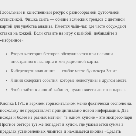
Глобальный и качественный ресурс с разнообразной футбольной
статистикой. Фишка сайта — обилие всяческих трендов с цветовой
картой для удобства анализа. Имеется лайв-чат, где часто обсуждают
ставки на хоккей. Если ставите на игру с шайбой, добавляйте в
«избранное».
Вторая категория бетторов обслуживается при наличии
иностранного паспорта и миграционной карты.
Киберспортивная линия — слабое место букмекера Зенит.
Линия содержит события, которые недоступны в другом месте.
Чтобы зайти в личный кабинет, нужно ввести логин и пароль.
Кнопка LIVE в верхнем горизонтальном меню фактически бесполезна,
поскольку не предоставляет принципиально новой информации. Два
исхода и более из разных матчей” “в одном купоне – это экспресс‑пари.
Прогноз беттора тут же попадает в купон, где указывается сумма в
пределах установленных лимитов и нажимается кнопка «Сделать