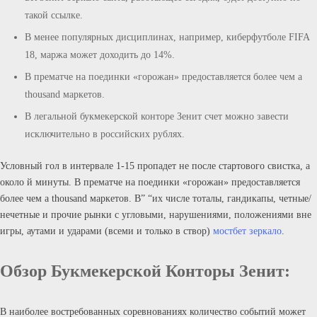
такой ссылке.
В менее популярных дисциплинах, например, киберфутболе FIFA
18, маржа может доходить до 14%.
В прематче на поединки «горожан» предоставляется более чем a
thousand маркетов.
В легальной букмекерской конторе Зенит счет можно завести
исключительно в российских рублях.
Условный гол в интервале 1-15 пропадет не после стартового свистка, а
около й минуты. В прематче на поединки «горожан» предоставляется
более чем a thousand маркетов. В” “их числе тоталы, гандикапы, четные/
нечетные и прочие рынки с угловыми, нарушениями, положениями вне
игры, аутами и ударами (всеми и только в створ)
мостбет зеркало
.
Обзор Букмекерской Конторы Зенит:
В наиболее востребованных соревнованиях количество событий может