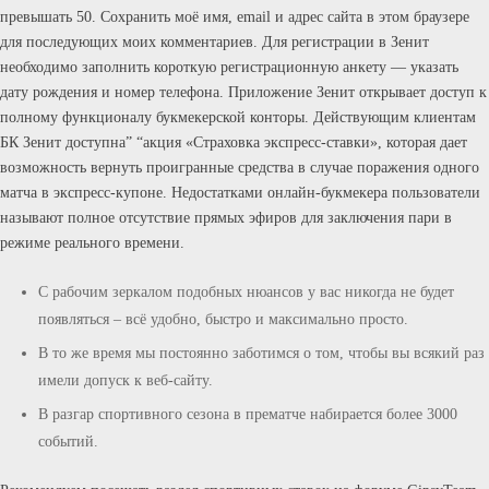
превышать 50. Сохранить моё имя, email и адрес сайта в этом браузере
для последующих моих комментариев. Для регистрации в Зенит
необходимо заполнить короткую регистрационную анкету — указать
дату рождения и номер телефона. Приложение Зенит открывает доступ к
полному функционалу букмекерской конторы. Действующим клиентам
БК Зенит доступна” “акция «Страховка экспресс-ставки», которая дает
возможность вернуть проигранные средства в случае поражения одного
матча в экспресс-купоне. Недостатками онлайн-букмекера пользователи
называют полное отсутствие прямых эфиров для заключения пари в
режиме реального времени.
С рабочим зеркалом подобных нюансов у вас никогда не будет
появляться – всё удобно, быстро и максимально просто.
В то же время мы постоянно заботимся о том, чтобы вы всякий раз
имели допуск к веб-сайту.
В разгар спортивного сезона в прематче набирается более 3000
событий.