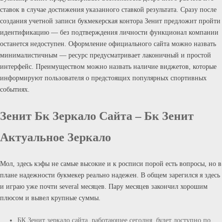
ставок в случае достижения указанного ставкой результата. Сразу после
создания учетной записи букмекерская контора Зенит предложит пройти
идентификацию — без подтверждения личности функционал компании
останется недоступен. Оформление официального сайта можно назвать
минималистичным — ресурс предусматривает лаконичный и простой
интерфейс. Преимуществом можно назвать наличие виджетов, которые
информируют пользователя о предстоящих популярных спортивных
событиях.
Зенит Бк Зеркало Сайта – Бк Зенит
Актуальное Зеркало
Мол, здесь кэфы не самые высокие и к росписи порой есть вопросы, но в
плане надежности букмекер реально надежен. В общем зарегился я здесь
и играю уже почти several месяцев. Пару месяцев закончил хорошим
плюсом и вывел крупные суммы.
БК Зенит зеркало сайта, работающее сегодня, будет доступно по