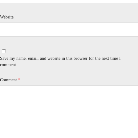
Website
Save my name, email, and website in this browser for the next time I
comment.
Comment
*