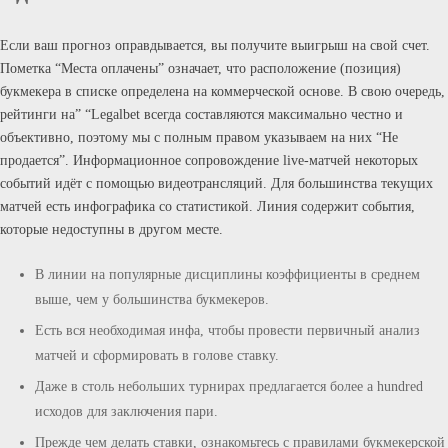
Если ваш прогноз оправдывается, вы получите выигрыш на свой счет.
Пометка “Места оплачены” означает, что расположение (позиция)
букмекера в списке определена на коммерческой основе. В свою очередь,
рейтинги на” “Legalbet всегда составляются максимально честно и
объективно, поэтому мы с полным правом указываем на них “Не
продается”. Информационное сопровождение live-матчей некоторых
событий идёт с помощью видеотрансляций. Для большинства текущих
матчей есть инфографика со статистикой. Линия содержит события,
которые недоступны в другом месте.
В линии на популярные дисциплины коэффициенты в среднем
выше, чем у большинства букмекеров.
Есть вся необходимая инфа, чтобы провести первичный анализ
матчей и сформировать в голове ставку.
Даже в столь небольших турнирах предлагается более a hundred
исходов для заключения пари.
Прежде чем делать ставки, ознакомьтесь с правилами букмекерской