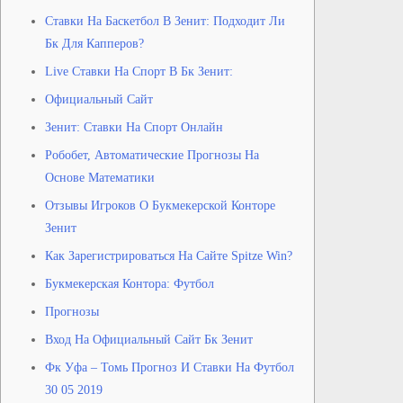
Ставки На Баскетбол В Зенит: Подходит Ли
Бк Для Капперов?
Live Ставки На Спорт В Бк Зенит:
Официальный Сайт
Зенит: Ставки На Спорт Онлай‪н‬
Робобет, Автоматические Прогнозы На
Основе Математики
Отзывы Игроков О Букмекерской Конторе
Зенит
Как Зарегистрироваться На Сайте Spitze Win?
Букмекерская Контора: Футбо‪л‬
Прогнозы
Вход На Официальный Сайт Бк Зенит
Фк Уфа – Томь Прогноз И Ставки На Футбол
30 05 2019