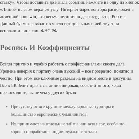
ставку». Чтобы поставить до начала события, нажмите на одну из кнопок
«Линия» в левом верхнем углу. Интернет‑адрес конторы расположен в
доменной зоне win, что весьма нетипично для государства Россия.
Данный букмекер входит в число официальных и действует на
основании лицензии ФНС РФ.
Роспись И Коэффициенты
Всегда приятно и удобно работать с профессионалами своего дела.
Уровень доверия к порталу очень высокий – все прозрачно, понятно и
честно. При этом все ключевые разделы на видном месте и доступны.
Все в БК Зенит нравится, линия широкая, событий много, кэфы
превосходные, выше чем у других буков.
Присутствуют все крупные международные турниры и
большинство европейских чемпионатов.
Их принимают на отдельные таймы или всю игру, особенно
хорошо проработаны индивидуальные тоталы.