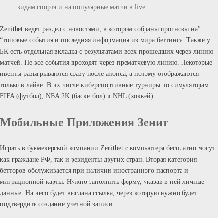
видам спорта и на популярные матчи в live.
Zenitbet ведет раздел с новостями, в котором собраны прогнозы на”
“топовые события и последняя информация из мира беттинга. Также у
БК есть отдельная вкладка с результатами всех прошедших через линию
матчей. Не все события проходят через прематчевую линию. Некоторые
ивенты разыгрываются сразу после анонса, а потому отображаются
только в лайве. В их числе киберспортивные турниры по симуляторам
FIFA (футбол), NBA 2K (баскетбол) и NHL (хоккей).
Мобильные Приложения Зенит
Играть в букмекерской компании Zenitbet с компьютера бесплатно могут
как граждане РФ, так и резиденты других стран. Вторая категория
бетторов обслуживается при наличии иностранного паспорта и
миграционной карты. Нужно заполнить форму, указав в ней личные
данные. На него будет выслана ссылка, через которую нужно будет
подтвердить создание учетной записи.