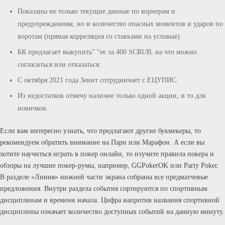
Показаны не только текущие данные по корнерам и
предупреждениям, но и количество опасных моментов и ударов по
воротам (прямая корреляция со ставками на угловые).
БК предлагает выкупить” “ее за 400 SCRUB, на что можно
согласиться или отказаться.
С октября 2021 года Зенит сотрудничает с ЕЦУПИС.
Из недостатков отмечу наличие только одной акции, и то для
новичков.
Если вам интересно узнать, что предлагают другие букмекеры, то
рекомендуем обратить внимание на Пари или Марафон. А если вы
хотите научиться играть в покер онлайн, то изучите правила покера и
обзоры на лучшие покер-румы, например, GGPokerOK или Party Poker.
В разделе «Линия» нижней части экрана собраны все предматчевые
предложения. Внутри раздела события сортируются по спортивным
дисциплинам и времени начала. Цифра напротив названия спортивной
дисциплины означает количество доступных событий на данную минуту.