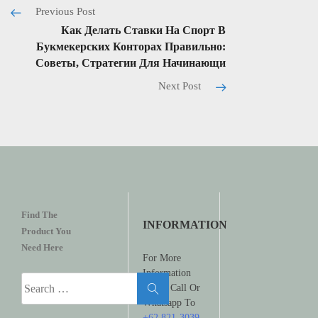
Previous Post
Как Делать Ставки На Спорт В
Букмекерских Конторах Правильно:
Советы, Стратегии Для Начинающи
Next Post
Find The
INFORMATION
Product You
Need Here
For More
Information
Search
Please Call Or
for:
Whatsapp To
+62 821-3039-