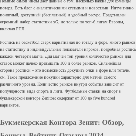
Помимо самой инфы дает данные о том, насколько важна для команды
потеря. Есть блог с аналитическими статьями и новостями. Интуитивно
понятный, доступный (бесплатный) и удобный ресурс. Представлен
огромный набор статистики xG, но только по топ-6 лигам Европы,
включая РПЛ.
Роспись на баскетбол сверх вариативная по тоталу и форе, много рынков
на статистику и индивидуальные показатели игроков, подробная роспись
каждой четверти матча. Для матчей топ уровня количество рынков для
ставок может далеко превышать 100 и более рынков. Сильнейшая
сторона росписи – это возможность докупить очки в форе или тотале,
см. Такое предложение покупки характерно для матчей самого
различного уровня. Количество рынков внутри события зависит от
популярности вида спорта и лиги. Футбольные ставки на спорт в
букмекерской конторе Zenitbet содержат от 100 до five hundred
вариантов.
Букмекерская Контора Зенит: Обзор,
Бонусы, Рейтинг, Отзывы 2024