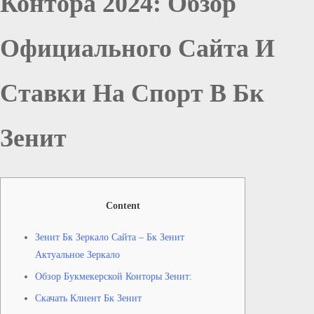
Контора 2024: Обзор
Официального Сайта И
Ставки На Спорт В Бк
Зенит
Content
Зенит Бк Зеркало Сайта – Бк Зенит
Актуальное Зеркало
Обзор Букмекерской Конторы Зенит:
Скачать Клиент Бк Зенит