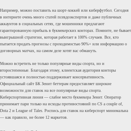
Например, можно поставить на шорт-хоккей или киберфутбол. Сегодня
в интернете очень много статей псевдоэкспертов и даже публичных
аккаунтов в социальных сетях, где мошенники предлагают
гарантированную прибыль в букмекерских конторах. Помните, не бывает
выигрышной стратегии, которая работает в 100% случаев. Все, кто
пытается продать прогнозы с проходимостью 90%+ или информацию о
договорных матчах, на самом деле хотят вас обмануть.
Можно встретить не только популярные виды спорта, но и
второстепенные. Благодаря этому, клиентская аудитория конторы
устоявшаяся и полностью поддерживает консервативность.
Официальный сайт БК Зенит беттерам предоставляет широкие
возможности для ставок на все популярные виды спорта.
Киберспортивная линия — слабое место букмекера Зенит. Оператор
принимает пари только на исходы противостояний по CS a couple of,
Dota 2 и League of Tales. Роспись для ставок на киберспорт минимальна
— как правило, не более 12 маркетов.