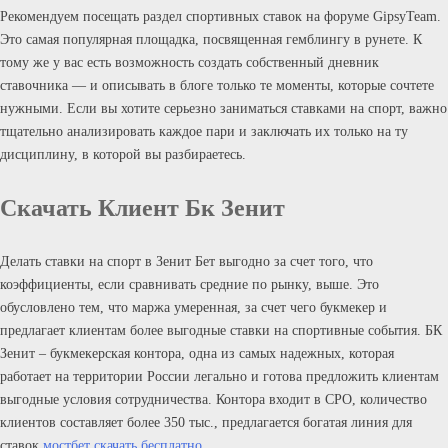
Рекомендуем посещать раздел спортивных ставок на форуме GipsyTeam.
Это самая популярная площадка, посвященная гемблингу в рунете. К
тому же у вас есть возможность создать собственный дневник
ставочника — и описывать в блоге только те моменты, которые сочтете
нужными. Если вы хотите серьезно заниматься ставками на спорт, важно
тщательно анализировать каждое пари и заключать их только на ту
дисциплину, в которой вы разбираетесь.
Скачать Клиент Бк Зенит
Делать ставки на спорт в Зенит Бет выгодно за счет того, что
коэффициенты, если сравнивать средние по рынку, выше. Это
обусловлено тем, что маржа умеренная, за счет чего букмекер и
предлагает клиентам более выгодные ставки на спортивные события. БК
Зенит – букмекерская контора, одна из самых надежных, которая
работает на территории России легально и готова предложить клиентам
выгодные условия сотрудничества. Контора входит в СРО, количество
клиентов составляет более 350 тыс., предлагается богатая линия для
ставок
мостбет скачать бесплатно
.