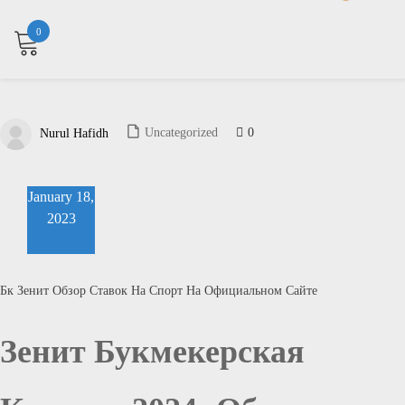
0
0
Uncategorized
Nurul Hafidh
January 18,
2023
Бк Зенит Обзор Ставок На Спорт На Официальном Сайте
Зенит Букмекерская