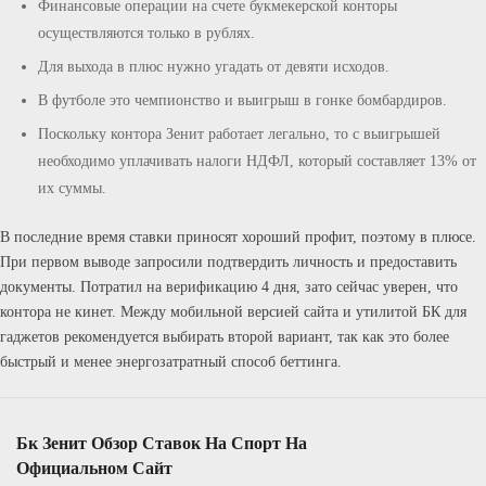
Финансовые операции на счете букмекерской конторы
осуществляются только в рублях.
Для выхода в плюс нужно угадать от девяти исходов.
В футболе это чемпионство и выигрыш в гонке бомбардиров.
Поскольку контора Зенит работает легально, то с выигрышей
необходимо уплачивать налоги НДФЛ, который составляет 13% от
их суммы.
В последние время ставки приносят хороший профит, поэтому в плюсе.
При первом выводе запросили подтвердить личность и предоставить
документы. Потратил на верификацию 4 дня, зато сейчас уверен, что
контора не кинет. Между мобильной версией сайта и утилитой БК для
гаджетов рекомендуется выбирать второй вариант, так как это более
быстрый и менее энергозатратный способ беттинга.
Бк Зенит Обзор Ставок На Спорт На
Официальном Сайт