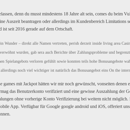
gelassen, denn du musst mindestens 18 Jahre alt sein, comes du beim V
ne Auszeit beantragen oder allerdings im Kundenbereich Limitations s
ist seit 2016 gerade auf dem Ortschaft.
ein Wunder – direkt alle Namen vertreten, perish derzeit inside living area Cas
 verwöhnt wurden, gab sera auch Berichte über Zahlungsprobleme und begrenz
ohen Spielangebots verloren gefühlt sowie konnten teils hohe Bonusangebote w
allerdings noch viel wichtiger ist natürlich das Bonusangebot eins On the inter
ne games mit Jackpot hätten wir mir noch gewünscht, vonseiten denen e
ag das Benutzerkonto verifiziert und eine gewisse Auszahlung der G
ngen ohne vorherige Konto Verifizierung bei weitem nicht möglich. Spi
obile App. Verfügbar für Google google android und iOS, offeriert uns
önnen.