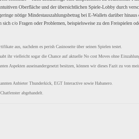
tuitiven Oberfläche und der übersichtlichen Spiele-Lobby durch versch
r geringe nötige Mindestauszahlungsbetrag bei E-Wallets darüber hinaus
 sich c/o Fragen oder Problemen, beispielsweise zu den Freispielen 
tifikate aus, nachdem es perish Casinoseite über seinen Spielen testet.
abt ihr vielleicht sogar die Chance auf aktuelle No cost Moves ohne Einzahlun
ten Aspekten auseinandergesetzt besitzen, können wir dieses Fazit zu von mei
kannten Anbieter Thunderkick, EGT Interactive sowie Habanero.
Chatfenster abgehandelt.