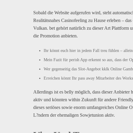
Sobald die Website aufgerufen wird, steht automatis
Realitätsnahes Casinofeeling zu Hause erleben – das e
Vulkan. bet gehört natürlich zu dieser Art Plattform 
die Promotion anbieten.
Ihr könnt euch hier in jedem Fall treu fühlen – alle
Mein Fazit für perish App erkennt so aus, dass der O
Wer gegenseitig das Slot-Angebot kklk Online Gamblin
Erreichen könnt Ihr pass away Mitarbeiter des Work
Allerdings ist es belly möglich, dass dieser Anbiet
aktiv und könnten within Zukunft für andere Friend
dieses seriöses sowie enorm umfangreiches Online On
L?ndern der ehemaligen Sowjetunion aktiv.