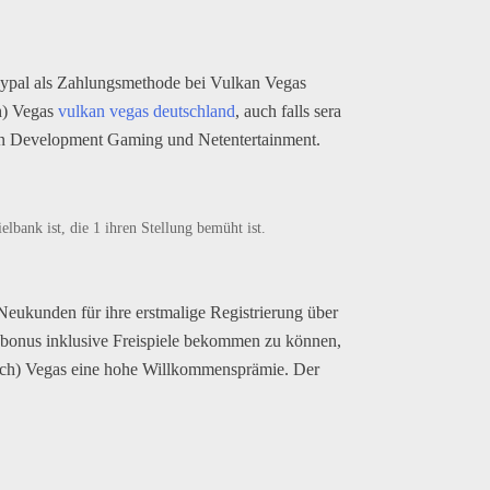
aypal als Zahlungsmethode bei Vulkan Vegas
h) Vegas
vulkan vegas deutschland
, auch falls sera
 von Development Gaming und Netentertainment.
bank ist, die 1 ihren Stellung bemüht ist.
 Neukunden für ihre erstmalige Registrierung über
sbonus inklusive Freispiele bekommen zu können,
lich) Vegas eine hohe Willkommensprämie. Der