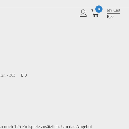
0
My Cart
Rp0
0
ten - 363
u noch 125 Freispiele zusätzlich. Um das Angebot