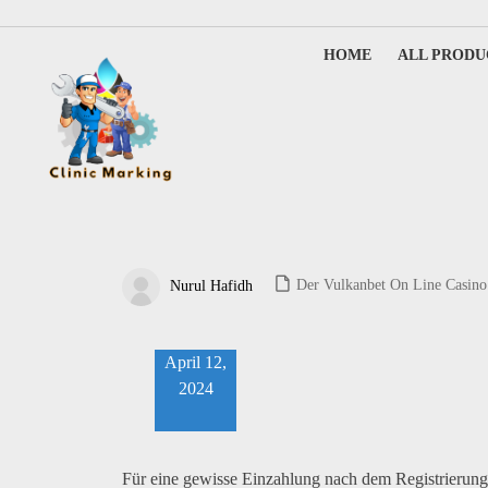
Skip
to
HOME
ALL PRODU
content
One Stop Solution For Marking and Labeling
Clinic Marking – Coding Marking Label
Der Vulkanbet On Line Casino
Nurul Hafidh
April 12,
2024
Für eine gewisse Einzahlung nach dem Registrierun