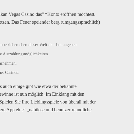
ulkan Vegas Casino das” “Konto eröffnen möchtest.
etzen. Das Feuer speiender berg (umgangssprachlich)
inobetrieben eben dieser Welt den Lot angeben.
te Auszahlungsmöglichkeiten.
ahrnehmen.
net Casinos.
s auch einige gibt wie etwa der bekannte
ewinne ist nun möglich. Im Einklang mit den
elen Sie Ihre Lieblingsspiele von überall mit der
ere App eine“ „nahtlose und benutzerfreundliche