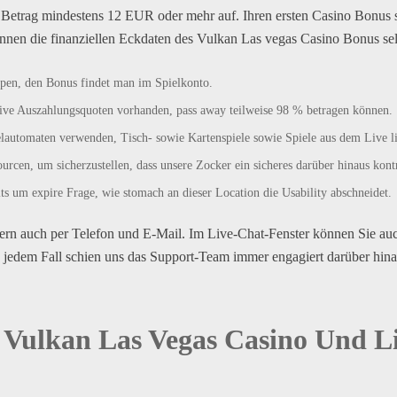
em Betrag mindestens 12 EUR oder mehr auf. Ihren ersten Casino Bonus 
können die finanziellen Eckdaten des Vulkan Las vegas Casino Bonus s
ppen, den Bonus findet man im Spielkonto.
ktive Auszahlungsquoten vorhanden, pass away teilweise 98 % betragen können.
elautomaten verwenden, Tisch- sowie Kartenspiele sowie Spiele aus dem Live l
urcen, um sicherzustellen, dass unsere Zocker ein sicheres darüber hinaus kontr
its um expire Frage, wie stomach an dieser Location die Usability abschneidet.
ndern auch per Telefon und E-Mail. Im Live-Chat-Fenster können Sie a
In jedem Fall schien uns das Support-Team immer engagiert darüber hinau
 Vulkan Las Vegas Casino Und L