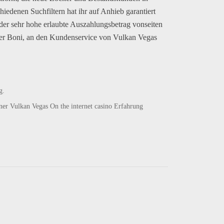
iedenen Suchfiltern hat ihr auf Anhieb garantiert
 der sehr hohe erlaubte Auszahlungsbetrag vonseiten
oder Boni, an den Kundenservice von Vulkan Vegas
g.
ner Vulkan Vegas On the internet casino Erfahrung