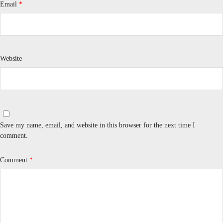
Email
*
Website
Save my name, email, and website in this browser for the next time I
comment.
Comment
*