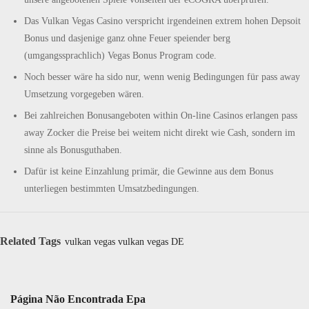
Das Vulkan Vegas Casino verspricht irgendeinen extrem hohen Depsoit
Bonus und dasjenige ganz ohne Feuer speiender berg
(umgangssprachlich) Vegas Bonus Program code.
Noch besser wäre ha sido nur, wenn wenig Bedingungen für pass away
Umsetzung vorgegeben wären.
Bei zahlreichen Bonusangeboten within On-line Casinos erlangen pass
away Zocker die Preise bei weitem nicht direkt wie Cash, sondern im
sinne als Bonusguthaben.
Dafür ist keine Einzahlung primär, die Gewinne aus dem Bonus
unterliegen bestimmten Umsatzbedingungen.
Related Tags
vulkan vegas
vulkan vegas DE
Página Não Encontrada Epa