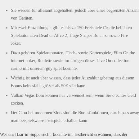
Sie werden für allesamt abgehalten, jedoch über einer begrenzten Anzahl
von Geräten.
Mit zwei Einzahlungen gibt es bis zu 150 Freispiele für die beliebten
Spielautomaten Dead or Alive 2, Huge Striper Bonanza sowie Fire
Joker.
Dazu gehören Spielautomaten, Tisch- sowie Kartenspiele, Film On the
internet poker, Roulette sowie im übrigen dieses Live On collection
casino mit unserem guy spiel koennte.
Wichtig ist auch über wissen, dass jeder Auszahlungsbetrag aus diesem
Bonus keinesfalls größer als 50€ sein kann.
Vulkan Vegas Boni können nur verwendet sein, wenn Sie o echtes Geld
zocken.
Der Clou bei modernen Slots sind die Bonusfunktionen, durch pass away
man beispielsweise Freispiele erhalten kann.
Wer das Haar in Suppe sucht, koennte im Testbericht erwähnen, dass der