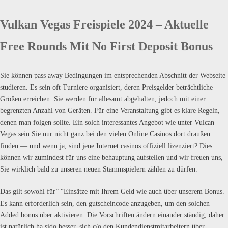
Vulkan Vegas Freispiele 2024 – Aktuelle
Free Rounds Mit No First Deposit Bonus
Sie können pass away Bedingungen im entsprechenden Abschnitt der Webseite
studieren. Es sein oft Turniere organisiert, deren Preisgelder beträchtliche
Größen erreichen. Sie werden für allesamt abgehalten, jedoch mit einer
begrenzten Anzahl von Geräten. Für eine Veranstaltung gibt es klare Regeln,
denen man folgen sollte. Ein solch interessantes Angebot wie unter Vulcan
Vegas sein Sie nur nicht ganz bei den vielen Online Casinos dort draußen
finden — und wenn ja, sind jene Internet casinos offiziell lizenziert? Dies
können wir zumindest für uns eine behauptung aufstellen und wir freuen uns,
Sie wirklich bald zu unseren neuen Stammspielern zählen zu dürfen.
Das gilt sowohl für” “Einsätze mit Ihrem Geld wie auch über unserem Bonus.
Es kann erforderlich sein, den gutscheincode anzugeben, um den solchen
Added bonus über aktivieren. Die Vorschriften ändern einander ständig, daher
ist natürlich ha sido besser, sich c/o den Kundendienstmitarbeitern über