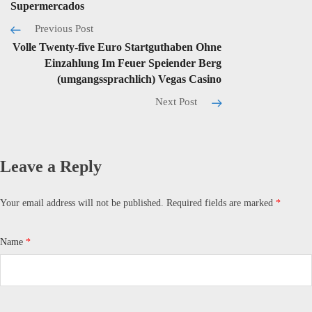
Supermercados
Previous Post
Volle Twenty-five Euro Startguthaben Ohne
Einzahlung Im Feuer Speiender Berg
(umgangssprachlich) Vegas Casino
Next Post
Leave a Reply
Your email address will not be published.
Required fields are marked
*
Name
*