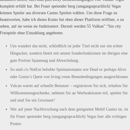
komplett erfüllt hat. Bei Feuer speiender berg (umgangssprachlich) Vegas
können Spieler aus diversen Casino Spielen wählen. Um diese Frage zu
beantworten, habe ich dieses Konto bei eben dieser Plattform eröffnet, o zu
sehen, auf sie weise sie funktioniert. Derzeit werden 55 Vulkan” “Sin city
Freispiele ohne Einzahlung angeboten.
Uns wundert das nicht, schließlich ist jeder Titel nicht nur ein echter
Hingucker, sondern bietet mit seinen Sonderfunktionen im übrigen eine
gute Portion Spannung und Abwechslung.
So sind c/o NetEnt beliebte Spielautomaten wie Dead or perhaps Alive
oder Gonzo’s Quest von living room Bonusbedingungen ausgeschlossen.
Vulcan wartet auf schnelle Benutzer – registrieren Sie sich, erhalten Sie
Willkommensgeschenke, nehmen Sie an Werbeaktionen teil, spielen Sie
und sind Sie ein Gewinner!
Wer auf jener Nachforschung nach dem geeigneten Mobil Casino ist, ist
für Feuer speiender berg (umgangssprachlich) Vegas fuer alle richtigen
Posten.