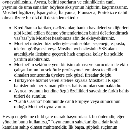
oynayabilirsiniz. Ayrıca, belirli sporların ve etkinliklerin canlı
yayınını de uma sunarlar, böylece aksiyonun hiçbirini kaçırmazsınız.
Mostbet İngilizce, İspanyolca, İtalyanca, Fransızca, Portekizce dahil
olmak üzere bir dizi dili desteklemektedir.
Kredi/banka kartları, e-cüzdanlar, banka havaleleri ve diğerleri
gibi kabul edilen ödeme yöntemlerinden birini de?erlendirmek
vas?tas?yla Mostbet hesabınıza afin de ekleyebilirsiniz.
Mostbet müşteri hizmetleriyle canlı sohbet seçeneği, e-posta,
telefon görüşmesi veya Mostbet web sitesinin SSS alanı
aracılığıyla iletişime geçerek hızlı empieza kolay bir şekilde
yardım alabilirsiniz.
Mostbet’in sektörde yeni bir isim olması ve kurucuları ile ekip
çalışanlarının bu sektörde profesyonel empieza tecrübeli
olmaları sonucunda üyelere çok güzel fırsatlar doğdu.
Türkiye’de hizmet veren sitelere kıyasla Mostbet TR spor
bahislerinde her zaman yüksek bahis oranları sunmaktadır.
Ayrıca, oyunun kendine özgü özellikleri sayesinde farklı bahis
türleri de sunulur.
“Canli Casino” bölümünde canlı krupiye veya sunucunun
olduğu Mostbet oyna vardır.
Hesap engelleme child çare olarak başvurulacak bir önlemdir, eğer
yönetim bunu kullanırsa,” “oyuncunun sahtekarlığına dair kesin
kanıtlara sahip olması muhtemeldir. İlk başta, şüpheli suçlunun