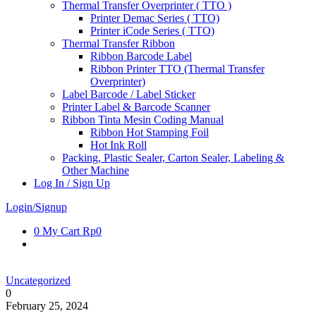
Thermal Transfer Overprinter ( TTO )
Printer Demac Series ( TTO)
Printer iCode Series ( TTO)
Thermal Transfer Ribbon
Ribbon Barcode Label
Ribbon Printer TTO (Thermal Transfer
Overprinter)
Label Barcode / Label Sticker
Printer Label & Barcode Scanner
Ribbon Tinta Mesin Coding Manual
Ribbon Hot Stamping Foil
Hot Ink Roll
Packing, Plastic Sealer, Carton Sealer, Labeling &
Other Machine
Log In / Sign Up
Login/Signup
0
My Cart
Rp0
Uncategorized
0
February 25, 2024