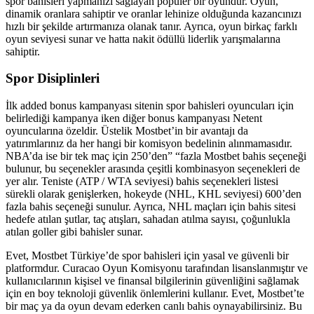
spor bahisleri yapmanızı sağlayan popüler bir oyundur. Oyun,
dinamik oranlara sahiptir ve oranlar lehinize olduğunda kazancınızı
hızlı bir şekilde artırmanıza olanak tanır. Ayrıca, oyun birkaç farklı
oyun seviyesi sunar ve hatta nakit ödüllü liderlik yarışmalarına
sahiptir.
Spor Disiplinleri
İlk added bonus kampanyası sitenin spor bahisleri oyuncuları için
belirlediği kampanya iken diğer bonus kampanyası Netent
oyuncularına özeldir. Üstelik Mostbet’in bir avantajı da
yatırımlarınız da her hangi bir komisyon bedelinin alınmamasıdır.
NBA’da ise bir tek maç için 250’den” “fazla Mostbet bahis seçeneği
bulunur, bu seçenekler arasında çeşitli kombinasyon seçenekleri de
yer alır. Teniste (ATP / WTA seviyesi) bahis seçenekleri listesi
sürekli olarak genişlerken, hokeyde (NHL, KHL seviyesi) 600’den
fazla bahis seçeneği sunulur. Ayrıca, NHL maçları için bahis sitesi
hedefe atılan şutlar, taç atışları, sahadan atılma sayısı, çoğunlukla
atılan goller gibi bahisler sunar.
Evet, Mostbet Türkiye’de spor bahisleri için yasal ve güvenli bir
platformdur. Curacao Oyun Komisyonu tarafından lisanslanmıştır ve
kullanıcılarının kişisel ve finansal bilgilerinin güvenliğini sağlamak
için en boy teknoloji güvenlik önlemlerini kullanır. Evet, Mostbet’te
bir maç ya da oyun devam ederken canlı bahis oynayabilirsiniz. Bu