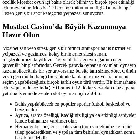
özellik Mostbet oyun içi bahis olarak bilinir ve birçok spor etkinliği
için mevcuttur. Mostbet’te her spor tutkununun ilgi alanına hitap”
“eden geniş bir spor kategorisi yelpazesi sunuyoruz.
Mostbet Casino’da Büyük Kazanmaya
Hazır Olun
Mostbet sah web sitesi, geniş bir birinci sınıf spor bahis hizmetleri
yelpazesi ve gezinmesi kolay bir internet sitesi sunan,
müşterilerimize keyifli ve” “güvenli bir deneyim garanti eden
güvenilir bir platformdur. Gerçek parayla oynanan oyunları oynayıp
kazanabileceğiniz bir yer arıyorsanız bu site tam sizing göre. Günün
veya gecenin herhangi bir saatinde katılabilirsiniz ve aralarından
seçim yapabileceğiniz birçok farklı oyun türü vardır. Bir kumarhane
için yapılan depozitoda 0 bonus + 12 dollar veya daha fazla para
yatırma işleminde seçilen slot oyunları için 250FS.
Bahis yapılabilecek en popüler sporlar futbol, ​​basketbol ve
beyzboldur.
Ayrıca, arama özelliği, istediğiniz ligi ya da etkinliği saniyeler
içinde bulmanıza yardımcı olur.
Herhangi bir müşterisi, bahis şirketinin yönetimine ilgili bir
talep gönderdikten ve yapılan tüm bahisleri oynadıktan sonra
hesabını silebilir.