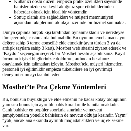
Kullanıcı dostu düzeni empieza pratik özellikleri sayesinde
bahislerinizden ve keyif aldığınız spor etkinliklerinden
haberdar olmak için ideal bir yöntemdir.
Sonuç olarak site sağladıkları ve müşteri memnuniyeti
açısından rakiplerinin oldukça üzerinde bir hizmet sunmakta.
Dünya çapında birçok kişi tarafından oynanmaktadır ve neredeyse
tüm çevrimiçi casinolarda bulunabilir. Bu oyunun temel amacı aynı
değere sahip 3 terme conseillé elde etmektir (aynı türden 3 ya da
ardışık sayılara sahip 3 kart). Mostbet web sitesini ziyaret ederek ve
‘Kaydol’ seçeneğini seçerek bir Mostbet hesabı açabilirsiniz. Kayıt
formunu kişisel bilgilerinizle doldurun, ardından hesabınızı
onaylamak için talimatları izleyin. Mostbet’teki müşteri hizmetleri
personeli iyi eğitimlidir empieza tüketicilere en iyi çevrimiçi
deneyimi sunmayı taahhüt eder.
Mostbet’te Pra Çekme Yöntemleri
Bu, bonusun büyüklüğü ve elde etmenin ne kadar kolay olduğunun
yanı sıra bonus için ayrıntılı bahis kuralları ile kanıtlanmaktadır.
Canlı bahisler en popüler sporlarla sınırlıdır ve mevcut
şampiyonalara yönelik bahislerin de mevcut olduğu kesindir. Yayın”
“yok, ancak ana ekranda ayrıntılı maç istatistikleri ve üç ek sekme
var.