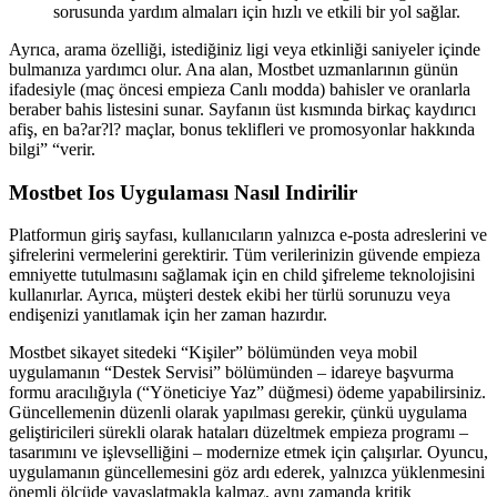
sorusunda yardım almaları için hızlı ve etkili bir yol sağlar.
Ayrıca, arama özelliği, istediğiniz ligi veya etkinliği saniyeler içinde
bulmanıza yardımcı olur. Ana alan, Mostbet uzmanlarının günün
ifadesiyle (maç öncesi empieza Canlı modda) bahisler ve oranlarla
beraber bahis listesini sunar. Sayfanın üst kısmında birkaç kaydırıcı
afiş, en ba?ar?l? maçlar, bonus teklifleri ve promosyonlar hakkında
bilgi” “verir.
Mostbet Ios Uygulaması Nasıl Indirilir
Platformun giriş sayfası, kullanıcıların yalnızca e-posta adreslerini ve
şifrelerini vermelerini gerektirir. Tüm verilerinizin güvende empieza
emniyette tutulmasını sağlamak için en child şifreleme teknolojisini
kullanırlar. Ayrıca, müşteri destek ekibi her türlü sorunuzu veya
endişenizi yanıtlamak için her zaman hazırdır.
Mostbet sikayet sitedeki “Kişiler” bölümünden veya mobil
uygulamanın “Destek Servisi” bölümünden – idareye başvurma
formu aracılığıyla (“Yöneticiye Yaz” düğmesi) ödeme yapabilirsiniz.
Güncellemenin düzenli olarak yapılması gerekir, çünkü uygulama
geliştiricileri sürekli olarak hataları düzeltmek empieza programı –
tasarımını ve işlevselliğini – modernize etmek için çalışırlar. Oyuncu,
uygulamanın güncellemesini göz ardı ederek, yalnızca yüklenmesini
önemli ölçüde yavaşlatmakla kalmaz, aynı zamanda kritik