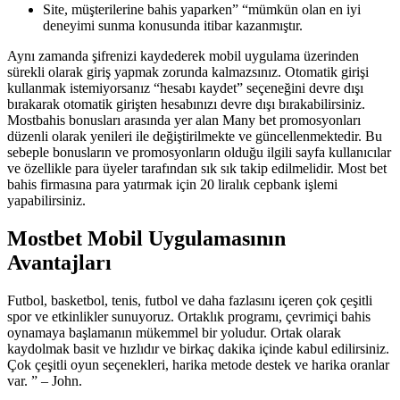
Site, müşterilerine bahis yaparken” “mümkün olan en iyi
deneyimi sunma konusunda itibar kazanmıştır.
Aynı zamanda şifrenizi kaydederek mobil uygulama üzerinden
sürekli olarak giriş yapmak zorunda kalmazsınız. Otomatik girişi
kullanmak istemiyorsanız “hesabı kaydet” seçeneğini devre dışı
bırakarak otomatik girişten hesabınızı devre dışı bırakabilirsiniz.
Mostbahis bonusları arasında yer alan Many bet promosyonları
düzenli olarak yenileri ile değiştirilmekte ve güncellenmektedir. Bu
sebeple bonusların ve promosyonların olduğu ilgili sayfa kullanıcılar
ve özellikle para üyeler tarafından sık sık takip edilmelidir. Most bet
bahis firmasına para yatırmak için 20 liralık cepbank işlemi
yapabilirsiniz.
Mostbet Mobil Uygulamasının
Avantajları
Futbol, basketbol, tenis, futbol ve daha fazlasını içeren çok çeşitli
spor ve etkinlikler sunuyoruz. Ortaklık programı, çevrimiçi bahis
oynamaya başlamanın mükemmel bir yoludur. Ortak olarak
kaydolmak basit ve hızlıdır ve birkaç dakika içinde kabul edilirsiniz.
Çok çeşitli oyun seçenekleri, harika metode destek ve harika oranlar
var. ” – John.