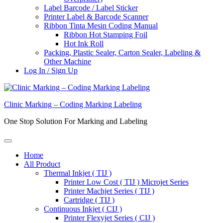
Label Barcode / Label Sticker
Printer Label & Barcode Scanner
Ribbon Tinta Mesin Coding Manual
Ribbon Hot Stamping Foil
Hot Ink Roll
Packing, Plastic Sealer, Carton Sealer, Labeling &
Other Machine
Log In / Sign Up
Clinic Marking – Coding Marking Labeling
One Stop Solution For Marking and Labeling
Home
All Product
Thermal Inkjet ( TIJ )
Printer Low Cost ( TIJ ) Microjet Series
Printer Machjet Series ( TIJ )
Cartridge ( TIJ )
Continuous Inkjet ( CIJ )
Printer Flexyjet Series ( CIJ )