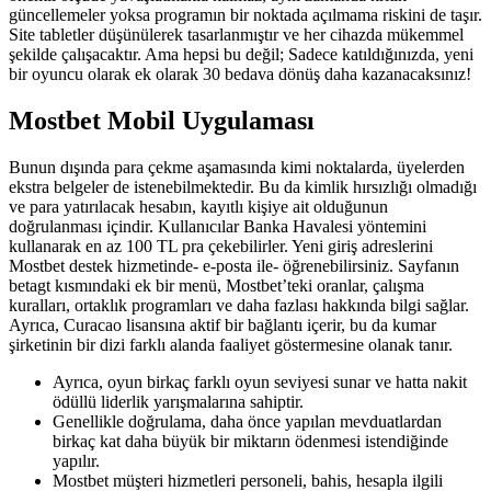
güncellemeler yoksa programın bir noktada açılmama riskini de taşır.
Site tabletler düşünülerek tasarlanmıştır ve her cihazda mükemmel
şekilde çalışacaktır. Ama hepsi bu değil; Sadece katıldığınızda, yeni
bir oyuncu olarak ek olarak 30 bedava dönüş daha kazanacaksınız!
Mostbet Mobil Uygulaması
Bunun dışında para çekme aşamasında kimi noktalarda, üyelerden
ekstra belgeler de istenebilmektedir. Bu da kimlik hırsızlığı olmadığı
ve para yatırılacak hesabın, kayıtlı kişiye ait olduğunun
doğrulanması içindir. Kullanıcılar Banka Havalesi yöntemini
kullanarak en az 100 TL pra çekebilirler. Yeni giriş adreslerini
Mostbet destek hizmetinde- e-posta ile- öğrenebilirsiniz. Sayfanın
betagt kısmındaki ek bir menü, Mostbet’teki oranlar, çalışma
kuralları, ortaklık programları ve daha fazlası hakkında bilgi sağlar.
Ayrıca, Curacao lisansına aktif bir bağlantı içerir, bu da kumar
şirketinin bir dizi farklı alanda faaliyet göstermesine olanak tanır.
Ayrıca, oyun birkaç farklı oyun seviyesi sunar ve hatta nakit
ödüllü liderlik yarışmalarına sahiptir.
Genellikle doğrulama, daha önce yapılan mevduatlardan
birkaç kat daha büyük bir miktarın ödenmesi istendiğinde
yapılır.
Mostbet müşteri hizmetleri personeli, bahis, hesapla ilgili