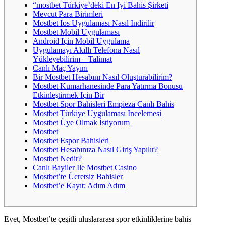
“mostbet Türkiye’deki En Iyi Bahis Şirketi
Mevcut Para Birimleri
Mostbet Ios Uygulaması Nasıl Indirilir
Mostbet Mobil Uygulaması
Android Için Mobil Uygulama
Uygulamayı Akıllı Telefona Nasıl
Yükleyebilirim – Talimat
Canlı Maç Yayını
Bir Mostbet Hesabını Nasıl Oluşturabilirim?
Mostbet Kumarhanesinde Para Yatırma Bonusu
Etkinleştirmek Için Bir
Mostbet Spor Bahisleri Empieza Canlı Bahis
Mostbet Türkiye Uygulaması Incelemesi
Mostbet Üye Olmak İstiyorum
Mostbet
Mostbet Espor Bahisleri
Mostbet Hesabınıza Nasıl Giriş Yapılır?
Mostbet Nedir?
Canlı Bayiler Ile Mostbet Casino
Mostbet’te Ücretsiz Bahisler
Mostbet’e Kayıt: Adım Adım
Evet, Mostbet’te çeşitli uluslararası spor etkinliklerine bahis