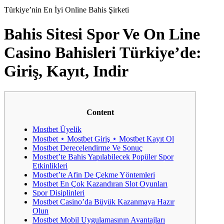
Türkiye’nin En İyi Online Bahis Şirketi
Bahis Sitesi Spor Ve On Line
Casino Bahisleri Türkiye’de:
Giriş, Kayıt, Indir
Content
Mostbet Üyelik
Mostbet ⋆ Mostbet Giriş ⋆ Mostbet Kayıt Ol
Mostbet Derecelendirme Ve Sonuç
Mostbet’te Bahis Yapılabilecek Popüler Spor
Etkinlikleri
Mostbet’te Afin De Çekme Yöntemleri
Mostbet En Çok Kazandıran Slot Oyunları
Spor Disiplinleri
Mostbet Casino’da Büyük Kazanmaya Hazır
Olun
Mostbet Mobil Uygulamasının Avantajları