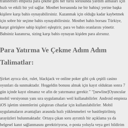
transferleri empieza para çekme gibi her türlü sorusunda yardım almaları için
hızlı ve etkili bir yol sağlar. Mostbet borsasında ise bir bahisçi yerine başka
kişilere karşı bahis oynayabilirsiniz. Kazanmak için olduğu kadar kaybetmek
için sobre bir seçime bahis oynayabilirsiniz. Mostbet bahis borsası Türkiye,
karşıt görüşlere sahip kişileri eşleştirir, para ve bahis oranlarını yönetir.
Bahsiniz kazanırsa, sizing karşı bahis oynayan kişiden para alırsınız.
Para Yatırma Ve Çekme Adım Adım
Talimatlar:
Şirket ayrıca slot, rulet, blackjack ve online poker gibi çok çeşitli casino
oyunları da sunmaktadır. Hoşgeldin bonusu almak için kayıt olduktan sonra 7
gün içinde kayıt olmanız ve afin de yatırmanız gerekir.” “[newline]Oyuncular
mobil versiyonun yanı sıra uygulamaları weil kullanabilirler. Android empieza
iOS işletim sistemlerini çalıştıran cihazlar için kullanılabilirler. Mobil
uygulamaların avantajları arasında hızlı yüklenmeleri ve basitleştirilmiş
arayüzleri bulunmaktadır. Ortaya çıkan soru ayrıntılı bir açıklama ya da
belgesel kanıt sağlanmasını gerektiriyorsa, e-posta yoluyla veya geri bildirim