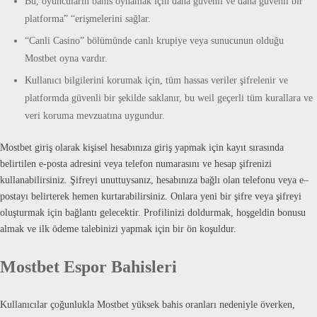
Bu, oyuncuların bahis oynamak için daha güvenli ve daha güvenli bir
platforma” “erişmelerini sağlar.
“Canli Casino” bölümünde canlı krupiye veya sunucunun olduğu
Mostbet oyna vardır.
Kullanıcı bilgilerini korumak için, tüm hassas veriler şifrelenir ve
platformda güvenli bir şekilde saklanır, bu weil geçerli tüm kurallara ve
veri koruma mevzuatına uygundur.
Mostbet giriş olarak kişisel hesabınıza giriş yapmak için kayıt sırasında
belirtilen e-posta adresini veya telefon numarasını ve hesap şifrenizi
kullanabilirsiniz. Şifreyi unuttuysanız, hesabınıza bağlı olan telefonu veya e–
postayı belirterek hemen kurtarabilirsiniz. Onlara yeni bir şifre veya şifreyi
oluşturmak için bağlantı gelecektir. Profilinizi doldurmak, hoşgeldin bonusu
almak ve ilk ödeme talebinizi yapmak için bir ön koşuldur.
Mostbet Espor Bahisleri
Kullanıcılar çoğunlukla Mostbet yüksek bahis oranları nedeniyle överken,