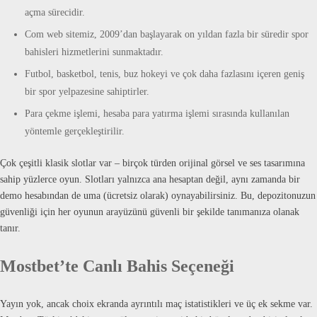
açma sürecidir.
Com web sitemiz, 2009’dan başlayarak on yıldan fazla bir süredir spor
bahisleri hizmetlerini sunmaktadır.
Futbol, ​​basketbol, ​​tenis, buz hokeyi ve çok daha fazlasını içeren geniş
bir spor yelpazesine sahiptirler.
Para çekme işlemi, hesaba para yatırma işlemi sırasında kullanılan
yöntemle gerçekleştirilir.
Çok çeşitli klasik slotlar var – birçok türden orijinal görsel ve ses tasarımına
sahip yüzlerce oyun. Slotları yalnızca ana hesaptan değil, aynı zamanda bir
demo hesabından de uma (ücretsiz olarak) oynayabilirsiniz. Bu, depozitonuzun
güvenliği için her oyunun arayüzünü güvenli bir şekilde tanımanıza olanak
tanır.
Mostbet’te Canlı Bahis Seçeneği
Yayın yok, ancak choix ekranda ayrıntılı maç istatistikleri ve üç ek sekme var.