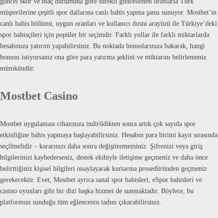
güncel skor ve maç durumuna göre sürekli güncellenen oranlarla Türk
müşterilerine çeşitli spor dallarına canlı bahis yapma şansı sunuyor. Mostbet’in
canlı bahis bölümü, uygun oranları ve kullanıcı dostu arayüzü ile Türkiye’deki
spor bahisçileri için popüler bir seçimdir. Farklı yollar ile farklı miktarlarda
hesabınıza yatırım yapabilirsiniz. Bu noktada bonuslarınıza bakarak, hangi
bonusu istiyorsanız ona göre para yatırma şeklini ve miktarını belirlemeniz
mümkündür.
Mostbet Casino
Mostbet uygulaması cihazınıza indirildikten sonra artık çok sayıda spor
etkinliğine bahis yapmaya başlayabilirsiniz. Hesabın para birimi kayıt sırasında
seçilmelidir – kararınızı daha sonra değiştiremezsiniz. Şifrenizi veya giriş
bilgilerinizi kaybederseniz, destek ekibiyle iletişime geçmeniz ve daha önce
belirttiğiniz kişisel bilgileri onaylayarak kurtarma prosedüründen geçmeniz
gerekecektir. Evet, Mostbet ayrıca sanal spor bahisleri, eSpor bahisleri ve
casino oyunları gibi bir dizi başka hizmet de sunmaktadır. Böylece, bu
platformun sunduğu tüm eğlencenin tadını çıkarabilirsiniz.