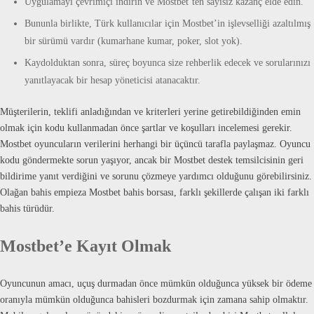
Uygulamayı çevrimiçi indirin ve Mostbet’ten sayısız kazanç elde edin.
Bununla birlikte, Türk kullanıcılar için Mostbet’in işlevselliği azaltılmış
bir sürümü vardır (kumarhane kumar, poker, slot yok).
Kaydolduktan sonra, süreç boyunca size rehberlik edecek ve sorularınızı
yanıtlayacak bir hesap yöneticisi atanacaktır.
Müşterilerin, teklifi anladığından ve kriterleri yerine getirebildiğinden emin
olmak için kodu kullanmadan önce şartlar ve koşulları incelemesi gerekir.
Mostbet oyuncuların verilerini herhangi bir üçüncü tarafla paylaşmaz. Oyuncu
kodu göndermekte sorun yaşıyor, ancak bir Mostbet destek temsilcisinin geri
bildirime yanıt verdiğini ve sorunu çözmeye yardımcı olduğunu görebilirsiniz.
Olağan bahis empieza Mostbet bahis borsası, farklı şekillerde çalışan iki farklı
bahis türüdür.
Mostbet’e Kayıt Olmak
Oyuncunun amacı, uçuş durmadan önce mümkün olduğunca yüksek bir ödeme
oranıyla mümkün olduğunca bahisleri bozdurmak için zamana sahip olmaktır.