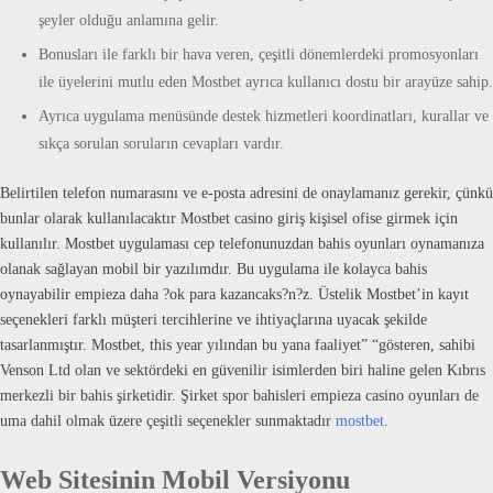
şeyler olduğu anlamına gelir.
Bonusları ile farklı bir hava veren, çeşitli dönemlerdeki promosyonları
ile üyelerini mutlu eden Mostbet ayrıca kullanıcı dostu bir arayüze sahip.
Ayrıca uygulama menüsünde destek hizmetleri koordinatları, kurallar ve
sıkça sorulan soruların cevapları vardır.
Belirtilen telefon numarasını ve e-posta adresini de onaylamanız gerekir, çünkü
bunlar olarak kullanılacaktır Mostbet casino giriş kişisel ofise girmek için
kullanılır. Mostbet uygulaması cep telefonunuzdan bahis oyunları oynamanıza
olanak sağlayan mobil bir yazılımdır. Bu uygulama ile kolayca bahis
oynayabilir empieza daha ?ok para kazancaks?n?z. Üstelik Mostbet’in kayıt
seçenekleri farklı müşteri tercihlerine ve ihtiyaçlarına uyacak şekilde
tasarlanmıştır. Mostbet, this year yılından bu yana faaliyet” “gösteren, sahibi
Venson Ltd olan ve sektördeki en güvenilir isimlerden biri haline gelen Kıbrıs
merkezli bir bahis şirketidir. Şirket spor bahisleri empieza casino oyunları de
uma dahil olmak üzere çeşitli seçenekler sunmaktadır
mostbet
.
Web Sitesinin Mobil Versiyonu