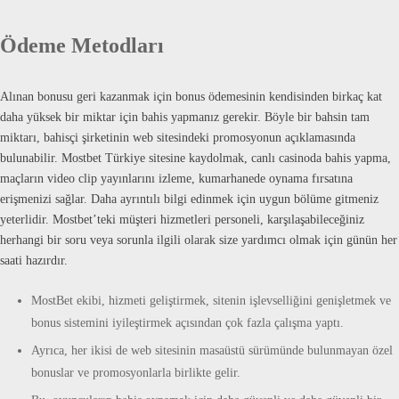
Ödeme Metodları
Alınan bonusu geri kazanmak için bonus ödemesinin kendisinden birkaç kat
daha yüksek bir miktar için bahis yapmanız gerekir. Böyle bir bahsin tam
miktarı, bahisçi şirketinin web sitesindeki promosyonun açıklamasında
bulunabilir. Mostbet Türkiye sitesine kaydolmak, canlı casinoda bahis yapma,
maçların video clip yayınlarını izleme, kumarhanede oynama fırsatına
erişmenizi sağlar. Daha ayrıntılı bilgi edinmek için uygun bölüme gitmeniz
yeterlidir. Mostbet’teki müşteri hizmetleri personeli, karşılaşabileceğiniz
herhangi bir soru veya sorunla ilgili olarak size yardımcı olmak için günün her
saati hazırdır.
MostBet ekibi, hizmeti geliştirmek, sitenin işlevselliğini genişletmek ve
bonus sistemini iyileştirmek açısından çok fazla çalışma yaptı.
Ayrıca, her ikisi de web sitesinin masaüstü sürümünde bulunmayan özel
bonuslar ve promosyonlarla birlikte gelir.