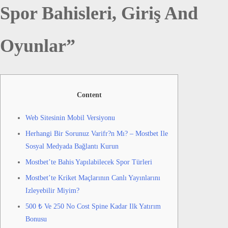
Spor Bahisleri, Giriş And
Oyunlar”
Content
Web Sitesinin Mobil Versiyonu
Herhangi Bir Sorunuz Varifr?n Mı? – Mostbet Ile
Sosyal Medyada Bağlantı Kurun
Mostbet’te Bahis Yapılabilecek Spor Türleri
Mostbet’te Kriket Maçlarının Canlı Yayınlarını
Izleyebilir Miyim?
500 ₺ Ve 250 No Cost Spine Kadar Ilk Yatırım
Bonusu