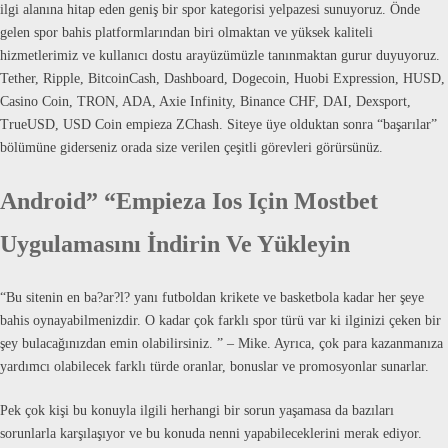
ilgi alanına hitap eden geniş bir spor kategorisi yelpazesi sunuyoruz. Önde
gelen spor bahis platformlarından biri olmaktan ve yüksek kaliteli
hizmetlerimiz ve kullanıcı dostu arayüzümüzle tanınmaktan gurur duyuyoruz.
Tether, Ripple, BitcoinCash, Dashboard, Dogecoin, Huobi Expression, HUSD,
Casino Coin, TRON, ADA, Axie Infinity, Binance CHF, DAI, Dexsport,
TrueUSD, USD Coin empieza ZChash. Siteye üye olduktan sonra “başarılar”
bölümüne giderseniz orada size verilen çeşitli görevleri görürsünüz.
Android” “Empieza Ios Için Mostbet
Uygulamasını İndirin Ve Yükleyin
“Bu sitenin en ba?ar?l? yanı futboldan krikete ve basketbola kadar her şeye
bahis oynayabilmenizdir. O kadar çok farklı spor türü var ki ilginizi çeken bir
şey bulacağınızdan emin olabilirsiniz. ” – Mike. Ayrıca, çok para kazanmanıza
yardımcı olabilecek farklı türde oranlar, bonuslar ve promosyonlar sunarlar.
Pek çok kişi bu konuyla ilgili herhangi bir sorun yaşamasa da bazıları
sorunlarla karşılaşıyor ve bu konuda nenni yapabileceklerini merak ediyor.