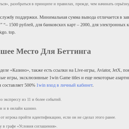
ться», разобраться в принципе и правилах, прежде, чем начинать серьёзн
в службу поддержки. Минимальная сумма вывода отличается в за
– 1500 рублей, для банковских карт – 2000, для электронных к
go. top.
чшее Место Для Беттинга
еле «Казино», также есть ссылки на Live-игры, Aviator, JetX, 
ные игры, эксклюзивные 1win Game titles и еще некоторые азарт
н составляет 500%
1win вход в личный кабинет
.
 экспрессу из 11 и более событий.
н и в онлайн казино.
от игрока пройти идентификацию, если он не сделал этого ранее.
у в графе «Условия соглашения».