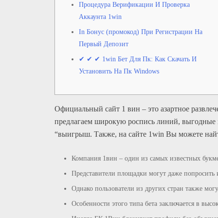
Процедура Верификации И Проверка
Аккаунта 1win
In Бонус (промокод) При Регистрации На
Первый Депозит
✔ ✔ ✔ 1win Бет Для Пк: Как Скачать И
Установить На Пк Windows
Официальный сайт 1 вин – это азартное развле
предлагаем широкую роспись линий, выгодные 
“выигрыш. Также, на сайте 1win Вы можете найт
Компания 1вин – один из самых известных букме
Представители площадки могут даже попросить и
Однако пользователи из других стран также могу
Особенности этого типа бета заключается в выс