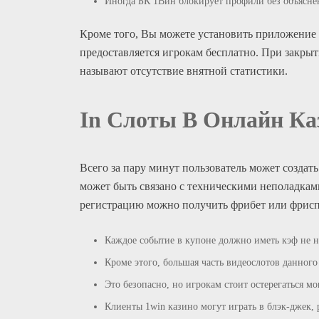
Иногда БК 1Вин блокирует профили без объяснен
Кроме того, Вы можете установить приложение 
предоставляется игрокам бесплатно. При закрыт
называют отсутствие внятной статистики.
In Слоты В Онлайн Ка
Всего за пару минут пользователь может создат
может быть связано с техническими неполадкам
регистрацию можно получить фрибет или фриспи
Каждое событие в купоне должно иметь кэф не н
Кроме этого, большая часть видеослотов данно
Это безопасно, но игрокам стоит остерегаться 
Клиенты 1win казино могут играть в блэк-джек, 