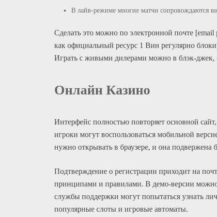
В лайв-режиме многие матчи сопровождаются в
Сделать это можно по электронной почте [email 
как официальный ресурс 1 Вин регулярно блокиру
Играть с живыми дилерами можно в блэк-джек, ба
Онлайн Казино
Интерфейс полностью повторяет основной сайт, 
игроки могут воспользоваться мобильной верс
нужно открывать в браузере, и она подвержена 
Подтверждение о регистрации приходит на почт
принципами и правилами. В демо-версии можно 
службы поддержки могут попытаться узнать личн
популярные слоты и игровые автоматы.