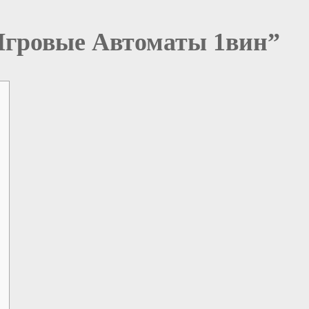
Игровые Автоматы 1вин”