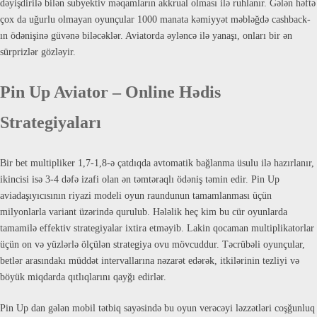
dəyişdirilə bilən subyektiv məqamların akkrual olması ilə ruhlanır. Gələn həftə
çox da uğurlu olmayan oyunçular 1000 manata kəmiyyət məbləğdə cashback-
ın ödənişinə güvənə biləcəklər. Aviatorda əyləncə ilə yanaşı, onları bir ən
sürprizlər gözləyir.
Pin Up Aviator – Online Hədis
Strategiyaları
Bir bet multipliker 1,7-1,8-ə çatdıqda avtomatik bağlanma üsulu ilə hazırlanır,
ikincisi isə 3-4 dəfə izafi olan ən təmtəraqlı ödəniş təmin edir. Pin Up
aviadaşıyıcısının riyazi modeli oyun raundunun tamamlanması üçün
milyonlarla variant üzərində qurulub. Hələlik heç kim bu cür oyunlarda
tamamilə effektiv strategiyalar ixtira etməyib. Lakin qocaman multiplikatorlar
üçün on və yüzlərlə ölçülən strategiya ovu mövcuddur. Təcrübəli oyunçular,
betlər arasındakı müddət intervallarına nəzarət edərək, itkilərinin tezliyi və
böyük miqdarda qıtlıqlarını qayğı edirlər.
Pin Up dan gələn mobil tətbiq sayəsində bu oyun verəcəyi ləzzətləri coşğunluq