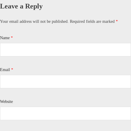
Leave a Reply
Your email address will not be published.
Required fields are marked
*
Name
*
Email
*
Website