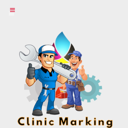
Skip
to
content