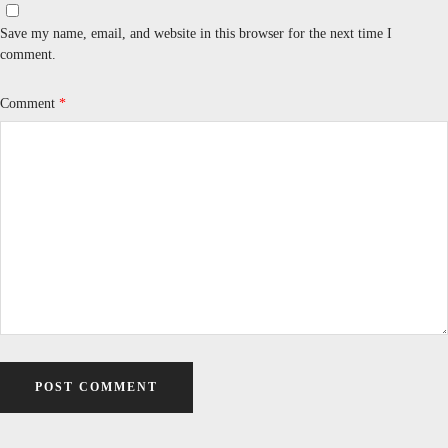
Save my name, email, and website in this browser for the next time I
comment.
Comment
*