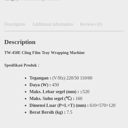
Description
Additional information
Reviews (0)
Description
TW-450E Cling Film Tray Wrapping Machine
Spesifikasi Produk :
Tegangan :
(V/Hz) 220/50 110/60
Daya (W) :
450
Maks. Lebar segel (mm) :
≤520
Maks. Suhu segel (℃) :
160
Dimensi Luar (P×L×T) (mm) :
610×570×120
Berat Bersih (kg) :
7.5