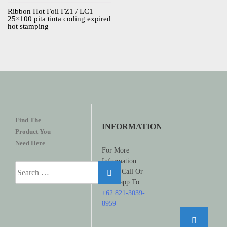
Ribbon Hot Foil FZ1 / LC1
25×100 pita tinta coding expired
hot stamping
Find The
INFORMATION
Product You
Need Here
For More
Information
Search
Please Call Or
for:
Whatsapp To
+62 821-3039-
8959