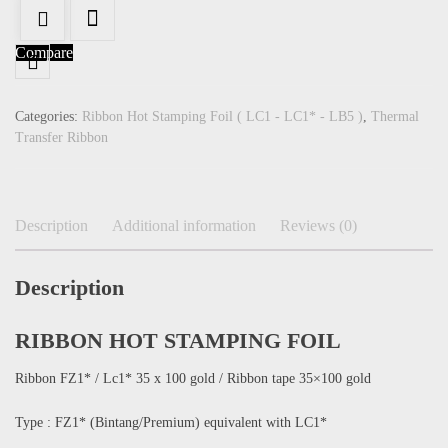
Compare
Categories:
Ribbon Hot Stamping Foil ( LC1 - LC1* - LB5 )
,
Thermal
Transfer Ribbon
Description
Additional information
Reviews (0)
Description
RIBBON HOT STAMPING FOIL
Ribbon FZ1* / Lc1* 35 x 100 gold / Ribbon tape 35×100 gold
Type : FZ1* (Bintang/Premium) equivalent with LC1*