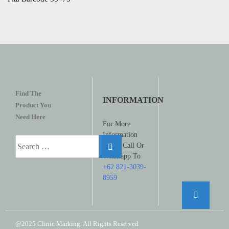
Find The
INFORMATION
Product You
Need Here
For More
Information
Search
Please Call Or
for:
Whatsapp To
+62 821-3039-
8959
@2025 Clinic Marking. All Rights Reserved