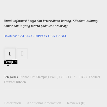
Untuk informasi harga dan ketersediaan barang, Silahkan hubungi
nomor admin yang tertera pada icon whatsapp
Download CATALOG RIBBON DAN LABEL
Compare
Categories:
Ribbon Hot Stamping Foil ( LC1 - LC1* - LB5 )
,
Thermal
Transfer Ribbon
Description
Additional information
Reviews (0)