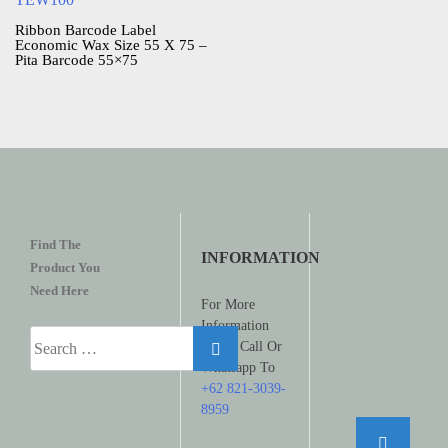
Ribbon Barcode Label
Economic Wax Size 55 X 75 –
Pita Barcode 55×75
Find The
INFORMATION
Product You
Need Here
For More
Information
Search
Please Call Or
for:
Whatsapp To
+62 821-3039-
8959