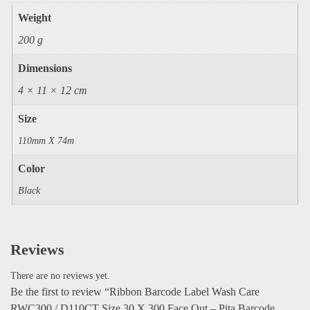
Weight
200 g
Dimensions
4 × 11 × 12 cm
Size
110mm X 74m
Color
Black
Reviews
There are no reviews yet.
Be the first to review “Ribbon Barcode Label Wash Care
RWC300 / D110CT Size 30 X 300 Face Out – Pita Barcode