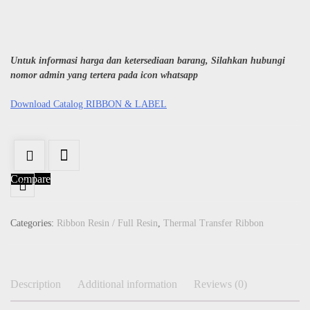
Untuk informasi harga dan ketersediaan barang, Silahkan hubungi
nomor admin yang tertera pada icon whatsapp
Download Catalog RIBBON & LABEL
Compare
Categories:
Ribbon Resin / Full Resin
,
Thermal Transfer Ribbon
Description
Additional information
Reviews (0)