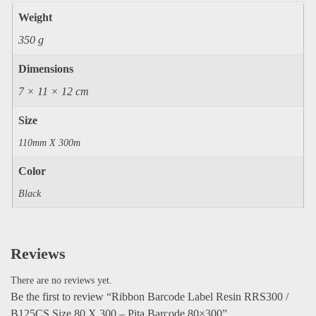
Weight
350 g
Dimensions
7 × 11 × 12 cm
Size
110mm X 300m
Color
Black
Reviews
There are no reviews yet.
Be the first to review “Ribbon Barcode Label Resin RRS300 /
B125CS Size 80 X 300 – Pita Barcode 80×300”