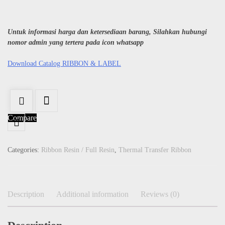
Untuk informasi harga dan ketersediaan barang, Silahkan hubungi
nomor admin yang tertera pada icon whatsapp
Download Catalog RIBBON & LABEL
Compare
Categories:
Ribbon Resin / Full Resin
,
Thermal Transfer Ribbon
Description
Additional information
Reviews (0)