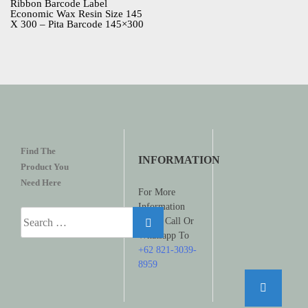
Ribbon Barcode Label
Economic Wax Resin Size 145
X 300 – Pita Barcode 145×300
Find The
INFORMATION
Product You
Need Here
For More
Information
Search
Please Call Or
for:
Whatsapp To
+62 821-3039-
8959