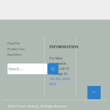
Find The
INFORMATION
Product You
Need Here
For More
Information
Search
Please Call Or
for:
Whatsapp To
+62 821-3039-
8959
@2025 Clinic Marking. All Rights Reserved