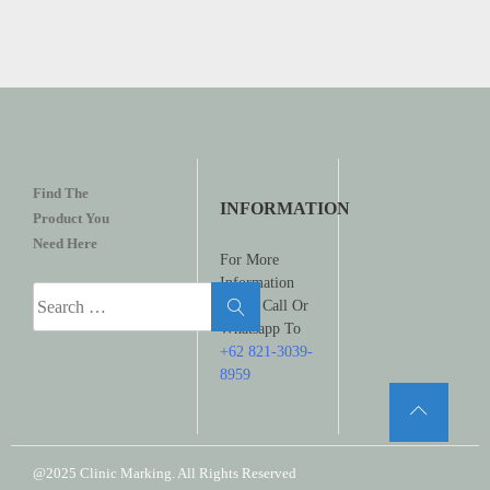
Find The
INFORMATION
Product You
Need Here
For More
Information
Search
Please Call Or
for:
Whatsapp To
+62 821-3039-
8959
@2025 Clinic Marking. All Rights Reserved