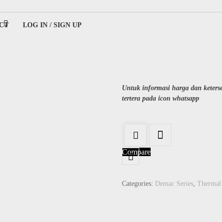
CT
LOG IN / SIGN UP
ing
Untuk informasi harga dan keter
tertera pada icon whatsapp
Compare
Categories:
Demac Series
,
Thermal