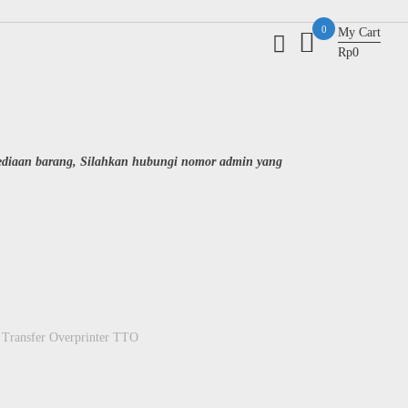
0
My Cart
Rp0
sediaan barang, Silahkan hubungi nomor admin yang
 Transfer Overprinter TTO