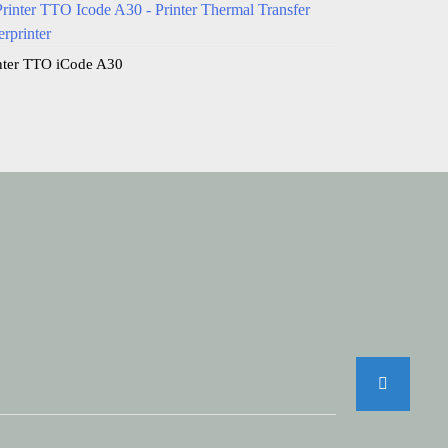
nter TTO iCode A30