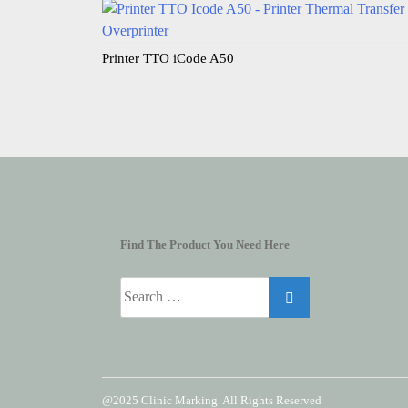
Printer TTO iCode A50
Find The Product You Need Here
Search
for:
@2025 Clinic Marking. All Rights Reserved