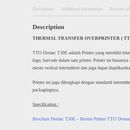
Description
Additional information
Reviews (0
Description
THERMAL TRANSFER OVERPRINTER ( TTO 
TTO Demac T30E adalah Printer yang memiliki teknol
logo, barcode dalam satu printer. Printer ini biasany
mesin vertical intermittent dan juga dapat diaplikas
Printer ini juga dilengkapi dengan standartd intermi
packagingnya.
Specification :
Brochure Demac T30E – Brosur Printer TTO Dema