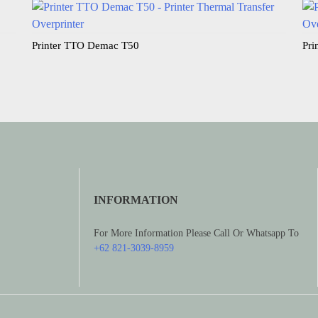
Printer TTO Demac T50
Pri
INFORMATION
For More Information Please Call Or Whatsapp To
+62 821-3039-8959