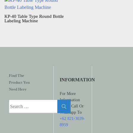
KP-40 Table Type Round Bottle
Labeling Machine​
Find The
INFORMATION
Product You
Need Here
For More
Information
Search
Please Call Or
for:
Whatsapp To
+62 821-3039-
8959