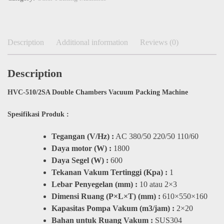
Description
Additional information
Reviews (0)
Description
HVC-510/2SA Double Chambers Vacuum Packing Machine​
Spesifikasi Produk :
Tegangan (V/Hz) :
AC 380/50 220/50 110/60
Daya motor (W) :
1800
Daya Segel (W) :
600
Tekanan Vakum Tertinggi (Kpa) :
1
Lebar Penyegelan (mm) :
10 atau 2×3
Dimensi Ruang (P×L×T) (mm) :
610×550×160
Kapasitas Pompa Vakum (m3/jam) :
2×20
Bahan untuk Ruang Vakum :
SUS304