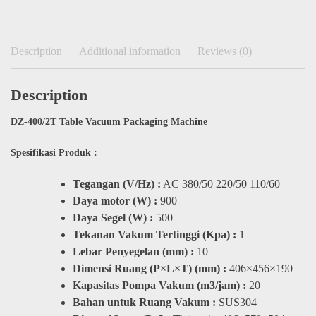
Description
Additional information
Reviews (0)
Description
DZ-400/2T Table Vacuum Packaging Machine​
Spesifikasi Produk :
Tegangan (V/Hz) :
AC 380/50 220/50 110/60
Daya motor (W) :
900
Daya Segel (W) :
500
Tekanan Vakum Tertinggi (Kpa) :
1
Lebar Penyegelan (mm) :
10
Dimensi Ruang (P×L×T) (mm) :
406×456×190
Kapasitas Pompa Vakum (m3/jam) :
20
Bahan untuk Ruang Vakum :
SUS304