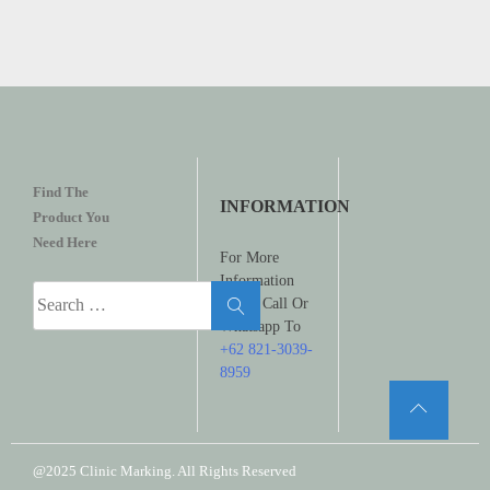
Find The
INFORMATION
Product You
Need Here
For More
Information
Search
Please Call Or
for:
Whatsapp To
+62 821-3039-
8959
@2025 Clinic Marking. All Rights Reserved