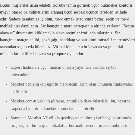
Bütün müştərilər üçün ədalətli təcrübə təmin görmək üçün bukmeker kontoru
uyğun olaraq öz xidmətlərini aramaq üçün sərbəst üçüncü tərəfdən istifadə
edir. Sadəcə hesabınıza iç olun, mərc etmək istədiyiniz bazarı seçin və mərc
məbləğinizi daxil edin. Siz həmçinin mərc vərəqəsinin altında yerləşən “Seçim
əlavə et” düyməsini klikləməklə əlavə seçimlər izafi edə bilərsiniz. Siz
həmçinin matçın qalibi, çox/aşağı, handikap və sair kimi müxtəlif mərc növləri
arasından seçim edə bilərsiniz. Virtual idman çoxlu həyəcan və potensial
mükafatlar təklif edən şans və proqnoz oyunudur.
Esport hadisələri üçün matçın onlayn yayımları birbaşa saytda
mövcuddur.
Mostbet bahis şirkəti uğurlu mərc üçün lazım olan ümumən funksiyaları
təklif edir.
Mostbet.com-u yekunlaşdıraraq, əminliklə deyə bilərik ki, bu, bazarda
rəqabətədavamlı bukmeker kontorlarından biridir.
Sonradan Mostbet AZ elliklə qeydiyyatdan olmuş istifadəçilər arasında
tiraj keçirir, bu tirajda mükafatlar hörmətli brendlərin avtomobilləridir.