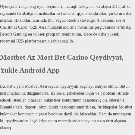
Oyunçular rəngarəng oyun seçimləri, maraqlı hekayələr və atəşin 3D qrafika
sayəsində tərtibatçının məhsullarını təntənəli qiymətləndirdilər. Şirkətin daha
məşhur 3D slotları arasında Mr. Vegas, Rook’s Revenge, 4 Seasons, söz A
Christmas Carol. G2E Asia mükafatlandırma mərasimi çərçivəsində tərtibatçı
Betsoft Gaming ən yüksək proqram təminatının, eləcə də daha yüksək
rəqəmsal B2B platformasının sahibi seçilib.
Mostbet Az Most Bet Casino Qeydiyyat,
Yukle Android App
Bu, hətta yeni Mostbet Azərbaycan qeydiyyatı keçməyi ehtiyac etmir. Bütün
məlumatlarınız düzgündürsə, siz sosial şəbəkədən loqin və paroldan istifadə
edərək istənilən cihazdan bukmeker kontorunun hesabına iç ola bilərsiniz.
Bununla belə, diqqətli olun, çünki hesabınız sındırılıbsa, fırıldaqçılar Mostbet
bukmeker kontorunun şəxsi hesabına daxil ola biləcəklər. Həm də unutmayın
ki, qeydiyyatdan keçdikdən sonra maraqlı aviator oyunu sizin ötrü əlçatan
olacaq.