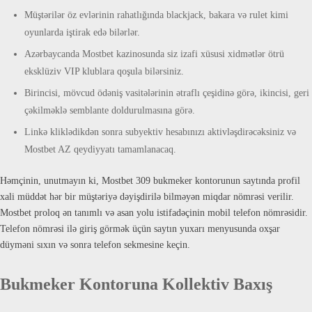
Müştərilər öz evlərinin rahatlığında blackjack, bakara və rulet kimi
oyunlarda iştirak edə bilərlər.
Azərbaycanda Mostbet kazinosunda siz izafi xüsusi xidmətlər ötrü
eksklüziv VIP klublara qoşula bilərsiniz.
Birincisi, mövcud ödəniş vasitələrinin ətraflı çeşidinə görə, ikincisi, geri
çəkilməklə semblante doldurulmasına görə.
Linkə kliklədikdən sonra subyektiv hesabınızı aktivləşdirəcəksiniz və
Mostbet AZ qeydiyyatı tamamlanacaq.
Həmçinin, unutmayın ki, Mostbet 309 bukmeker kontorunun saytında profil
xali müddət hər bir müştəriyə dəyişdirilə bilməyən miqdar nömrəsi verilir.
Mostbet proloq ən tanımlı və asan yolu istifadəçinin mobil telefon nömrəsidir.
Telefon nömrəsi ilə giriş görmək üçün saytın yuxarı menyusunda oxşar
düyməni sıxın və sonra telefon sekmesine keçin.
Bukmeker Kontoruna Kollektiv Baxış