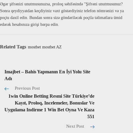
Əgər şifrənizi unutmusunuzsa, proloq səhifəsində “Şifrəni unutmusunuz?
Sonra qeydiyyatdan keçdiyiniz vaxt göstərdiyiniz telefon nömrənizi və ya
poçtu daxil edin. Bundan sonra sizə göndəriləcək poçtla təlimatlara ümid
edərək hesabınıza girişi bərpa edin.
Related Tags
mostbet
mostbet AZ
Imajbet – Bahis Yapmanın En İyi Yolu Site
Adı
Previous Post
1win Online Betting Resmi Site Türkiye’de
Kayıt, Proloq, Incelemeler, Bonuslar Ve
Uygulama Indirme 1 Win Bet Oyna Ve Kaza
551
Next Post