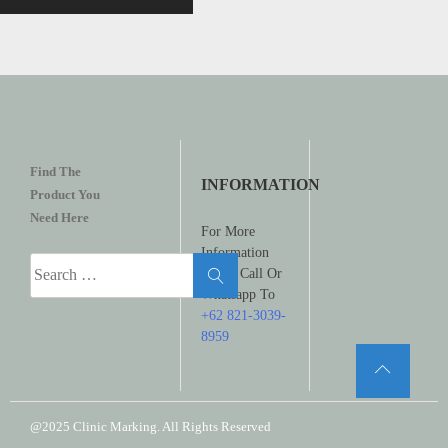
Find The
INFORMATION
Product You
Need Here
For More
Information
Search
Please Call Or
for:
Whatsapp To
+62 821-3039-
8959
@2025 Clinic Marking. All Rights Reserved