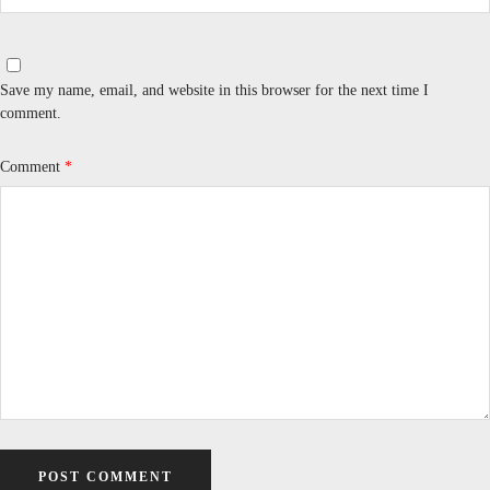
Save my name, email, and website in this browser for the next time I
comment.
Comment
*