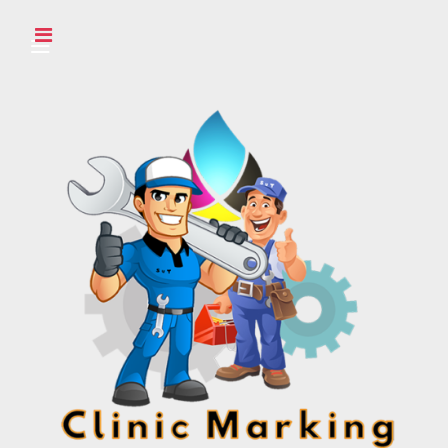
Skip
to
content