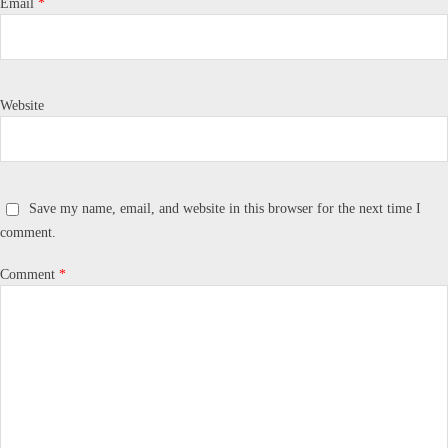
Email
*
Website
Save my name, email, and website in this browser for the next time I
comment.
Comment
*