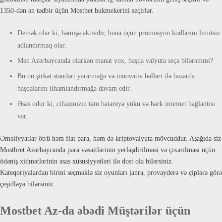
1350-dən ən tədbir üçün Mostbet bukmekerini seçirlər.
Demək olar ki, həmişə aktivdir, buna üçün promosyon kodlarını limitsiz
adlandırmaq olar.
Mən Azərbaycanda olarkən manat yox, başqa valyuta seçə bilərəmmi?
Bu on şirkət standart yaratmağa və innovativ həlləri ilə bazarda
başqalarını ilhamlandırmağa davam edir.
Əsas odur ki, cihazınızın tam batareya yükü və bərk internet bağlantısı
var.
Əməliyyatlar ötrü həm fiat para, həm də kriptovalyuta mövcuddur. Aşağıda siz
Mostbret Azərbaycanda para vəsaitlərinin yerləşdirilməsi və çıxarılması üçün
ödəniş xidmətlərinin əsas xüsusiyyətləri ilə dost ola bilərsiniz.
Kateqoriyalardan birini seçməklə siz oyunları janra, provayderə və çiplərə görə
çeşidləyə bilərsiniz.
Mostbet Az-da əbədi Müştərilər üçün