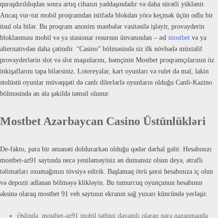
quraşdırıldıqdan sonra artıq cihazın yaddaşındadır və daha sürətli yüklənir.
Ancaq vur-tut mobil proqramdan istifadə blokdan yörə keçmək üçün odlu bir
üsul ola bilər. Bu proqram anonim mənbələr vasitəsilə işləyir, provayderin
bloklanması mobil və ya stasionar resursun ünvanından – əsl
mostbet
və ya
alternativdən daha çətindir. “Casino” bölməsində siz ilk növbədə müxtəlif
provayderlərin slot və slot maşınlarını, həmçinin Mostbet proqramçılarının öz
inkişaflarını tapa bilərsiniz. Lotereyalar, kart oyunları və rulet də mal, lakin
stolüstü oyunlar müvəqqəti də canlı dilerlərlə oyunların olduğu Canli-Kazino
bölməsində ən əla şəkildə təmsil olunur.
Mostbet Azərbaycan Casino Üstünlükləri
De-fakto, para bir əmanəti doldurarkən olduğu qədər dərhal gəlir. Hesabınızı
mostbet-az91 saytında necə yeniləməyiniz ən dumansiz olsun deyə, ətraflı
təlimatları oxumağınızı tövsiyə edirik. Başlamaq ötrü şəxsi hesabınıza iç olun
və depozit adlanan bölməyə klikləyin. Bu tumurcuq oyunçunun hesabının
əksinə olaraq mostbet 91 veb saytının ekranın sağ yuxarı küncündə yerləşir.
Əslində, mostbet-az91 mobil tətbiqi davamlı olaraq para qazanmaqda