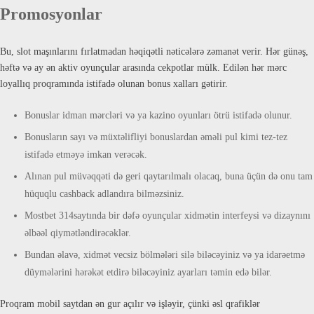
Promosyonlar
Bu, slot maşınlarını fırlatmadan həqiqətli nəticələrə zəmanət verir. Hər günəş,
həftə və ay ən aktiv oyunçular arasında cekpotlar mülk. Edilən hər mərc
loyallıq proqramında istifadə olunan bonus xalları gətirir.
Bonuslar idman mərcləri və ya kazino oyunları ötrü istifadə olunur.
Bonusların sayı və müxtəlifliyi bonuslardan əməli pul kimi tez-tez
istifadə etməyə imkan verəcək.
Alınan pul müvəqqəti də geri qaytarılmalı olacaq, buna üçün də onu tam
hüquqlu cashback adlandıra bilməzsiniz.
Mostbet 314saytında bir dəfə oyunçular xidmətin interfeysi və dizaynını
əlbəəl qiymətləndirəcəklər.
Bundan əlavə, xidmət vecsiz bölmələri silə biləcəyiniz və ya idarəetmə
düymələrini hərəkət etdirə biləcəyiniz ayarları təmin edə bilər.
Proqram mobil saytdan ən gur açılır və işləyir, çünki əsl qrafiklər