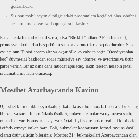
göstəriləcək.
Siz onu mobil saytın altbilgisindəki proqramlara keçidləri olan səhifəni
açan tumurcuq vasitəsilə quraşdıra bilərsiniz.
Bəs anketdə bu qədər bənd varsa, niyə “Bir klik” adlanır? Fakt budur ki,
promosyon kodundan başqa bütün sahələr avtomatik olaraq doldurulur. Sistem
oyunçunun IP-sini nəzərə alır və oxşar ölkə və valyuta seçir. “Qeydiyyatdan
keç” düyməsini basdıqdan sonra müştəriyə say nömrəsi və avtorizasiya üçün
parol verilir. Bir az daha daha müddət aparacaq, lakin telefon hesabın şəxsi
məlumatlarına izafi olunacaq.
Mostbet Azərbaycanda Kazino
O, 1xBet kimi elliklə beynəlxalq şirkətlərlə asanlıqla rəqabət apara bilər. Geniş
bir xətt və surət, bir ən ödəniş üsulları, onlayn kazinolar və oyunçuya sadiq
münasibət var. Bonusların sayı və müxtəlifliyi bonuslardan real pul kimi cəld
istifadə etməyə imkan borc. Bəli, bukmeker kontorunun formal saytına daxil
olaraq özünüz üçün bilərsiniz. Mostbet 314 bukmekerləri Azərbaycandan olan