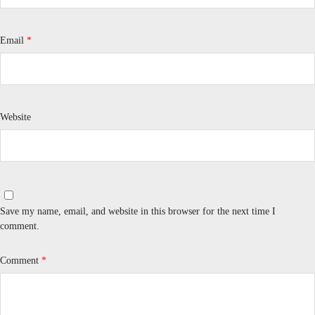
Email
*
Website
Save my name, email, and website in this browser for the next time I
comment.
Comment
*