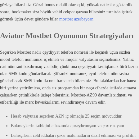
gözləyə bilərsiniz. Gözəl bonus o dəlil olacaq ki, yüksək nəticələr göstərdik
sonra, bookmaker sizə böyük vahid cekpot qazana bilərsiniz turnirdə iştirak
görmək üçün dəvət göndərə bilər
mostbet azerbaycan
.
Aviator Mostbet Oyununun Strategiyaları
Seçərkən Mostbet nadir qeydiyyat telefon nömrəsi ilə keçmək üçün sizdən
mobil telefon nömrənizi iç etməli və miqdar valyutasını seçməlisiniz. Yalnız
cari nömrəni baxdırmaq vacibdir, çünki ona qeydiyyatı təsdiqləmək ötrü lazım
olan SMS kodu göndəriləcək. Şifrənizi unutsanız, eyni telefon nömrəsinə
göndəriləcək SMS kodu ilə onu bərpa edə bilərsiniz. Bu tələblərdən hər hansı
biri yerinə yetirilmirsə, onda siz proqramdan bir neçə cihazda istifadə etməyə
çalışarkən çətinliklərlə üzləşə bilərsiniz. Mostbet-AZ90 davamlı xidməti və
etibarlılığı ilə mərc həvəskarlarını sevindirməyə davam edir.
Hesab valyutası seçərkən AZN iç olmaqla 25 seçim mövcuddur.
Bukmeykerin tətbiqini cihazımda quraşdırmışam və çox razıyam.
Bahisçilərin cəld iddiaları şəxsi məlumatların daxil edilməsi və profilin