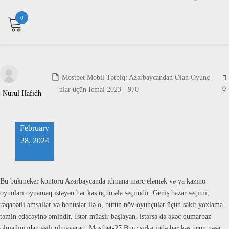
0
Mostbet Mobil Tətbiq: Azərbaycandan Olan Oyunç
0
ular üçün Icmal 2023 - 970
Nurul Hafidh
February
28, 2024
Bu bukmeker kontoru Azərbaycanda idmana mərc eləmək və ya kazino
oyunları oynamaq istəyən hər kəs üçün əla seçimdir. Geniş bazar seçimi,
rəqabətli əmsallar və bonuslar ilə o, bütün növ oyunçular üçün sakit yoxlama
təmin edəcəyinə əmindir. İstər müasir başlayan, istərsə də əkəc qumarbaz
olmağınızdan asılı olmayaraq, Mostbet-27 Burc şirkətində hər kəs üçün nəsə