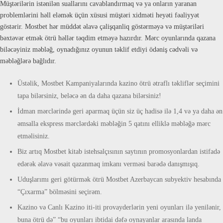
Müştərilərin istənilən suallarını cavablandırmaq və ya onların yaranan
problemlərini həll eləmək üçün xüsusi müştəri xidməti heyəti fəaliyyət
göstərir. Mostbet hər müddət əlavə çalişqanliq göstərməyə və müştəriləri
bəxtəvər etmək ötrü həllər təqdim etməyə hazırdır. Mərc oyunlarında qazana
biləcəyiniz məbləğ, oynadığınız oyunun təklif etdiyi ödəniş cədvəli və
məbləğlərə bağlıdır.
Üstəlik, Mostbet Kampaniyalarında kazino ötrü ətraflı təkliflər seçimini
tapa bilərsiniz, beləcə ən da daha qazana bilərsiniz!
İdman mərclərində geri aparmaq üçün siz üç hadisə ilə 1,4 və ya daha ən
əmsalla ekspress mərclərdəki məbləğin 5 qatını elliklə məbləğə mərc
etməlisiniz.
Biz artıq Mostbet kitab istehsalçısının saytının promosyonlardan istifadə
edərək əlavə vəsait qazanmaq imkanı verməsi barədə danışmışıq.
Uduşlarımı geri götürmək ötrü Mostbet Azerbaycan subyektiv hesabında
“Çıxarma” bölməsini seçirəm.
Kazino və Canlı Kazino iti-iti provayderlərin yeni oyunları ilə yenilənir,
buna ötrü də” “bu oyunları ibtidai dəfə oynayanlar arasında landa