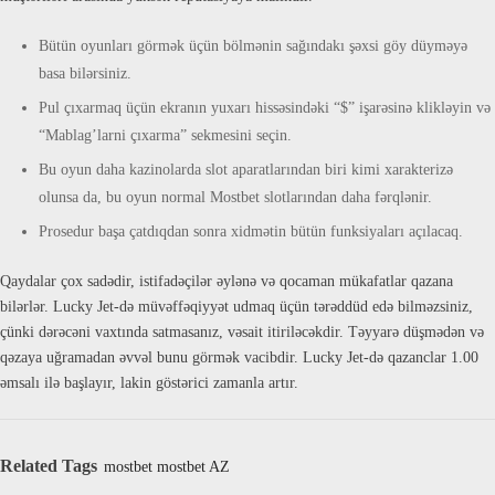
Bütün oyunları görmək üçün bölmənin sağındakı şəxsi göy düyməyə
basa bilərsiniz.
Pul çıxarmaq üçün ekranın yuxarı hissəsindəki “$” işarəsinə klikləyin və
“Mablag’larni çıxarma” sekmesini seçin.
Bu oyun daha kazinolarda slot aparatlarından biri kimi xarakterizə
olunsa da, bu oyun normal Mostbet slotlarından daha fərqlənir.
Prosedur başa çatdıqdan sonra xidmətin bütün funksiyaları açılacaq.
Qaydalar çox sadədir, istifadəçilər əylənə və qocaman mükafatlar qazana
bilərlər. Lucky Jet-də müvəffəqiyyət udmaq üçün tərəddüd edə bilməzsiniz,
çünki dərəcəni vaxtında satmasanız, vəsait itiriləcəkdir. Təyyarə düşmədən və
qəzaya uğramadan əvvəl bunu görmək vacibdir. Lucky Jet-də qazanclar 1.00
əmsalı ilə başlayır, lakin göstərici zamanla artır.
Related Tags
mostbet
mostbet AZ