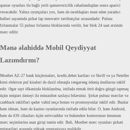
qumar oyunları ilə bağlı yerli qanunvericilik rahatlandıqdan sonra aparici
verəcəkdir. Yalnız oyunçuları yox, həm də tərəfdaşları məst edən yaradıcı
həlləri sayəsində şirkət lap innovativ tərtibatçılar sırasındadır. Pulsuz
fırlanmalar 55 pulsuz fırlanma bloklarında verilir, hər blok 24 saat ərzində
mərc edilir.
Mənə əlahiddə Mobil Qeydiyyat
Lazımdırmı?
Mostbet AZ-27 bank köçürmələri, kredit,debet kartları və Skrill və ya Neteller
kimi elektron pul kisələri də daxil olmaqla rəngarəng ödəniş üsullarını təklif
edir. Əgər sayt ölkənizdə bloklanıbsa, istifadə etmək ötrü doğru güzgü tapmaq
üçün müştəri dəstəyi ilə münasibət saxlaya bilərsiniz. Şirkət pulsuz mərclər və
cashback təklifləri qədər vahid neçə bonus və promosyonlar təklif edir. Bunlar
həm idman, həm də kazino oyunlarında istifadə edilə bilər. O, həm Android,
həm də iOS cihazları üçün mövcuddur və bukmeker kontorunun ümumən
mərc seçimlərinə asan girişi təmin edir. Bəli, Mostbet mərc oyunları şirkəti
müştəriləri arasında yüksək reputasiyaya malikdir.