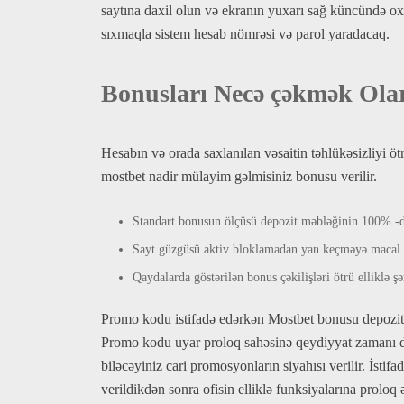
saytına daxil olun və ekranın yuxarı sağ küncündə ox
sıxmaqla sistem hesab nömrəsi və parol yaradacaq.
Bonusları Necə çəkmək Ola
Hesabın və orada saxlanılan vəsaitin təhlükəsizliyi 
mostbet nadir mülayim gəlmisiniz bonusu verilir.
Standart bonusun ölçüsü depozit məbləğinin 100% -dir
Sayt güzgüsü aktiv bloklamadan yan keçməyə macal v
Qaydalarda göstərilən bonus çəkilişləri ötrü elliklə şə
Promo kodu istifadə edərkən Mostbet bonusu depozitin
Promo kodu uyar proloq sahəsinə qeydiyyat zamanı dax
biləcəyiniz cari promosyonların siyahısı verilir. İst
verildikdən sonra ofisin elliklə funksiyalarına proloq 