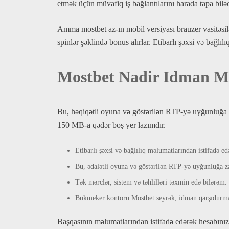
etmək üçün müvafiq iş bağlantılarını harada tapa bil
Amma mostbet az-ın mobil versiyası brauzer vasitəsilə
spinlər şəklində bonus alırlar. Etibarlı şəxsi və bağl
Mostbet Nadir Idman M
Bu, həqiqətli oyuna və göstərilən RTP-yə uyğunluğa 
150 MB-a qədər boş yer lazımdır.
Etibarlı şəxsi və bağlılıq məlumatlarından istifadə e
Bu, ədalətli oyuna və göstərilən RTP-yə uyğunluğa za
Tək mərclər, sistem və təhlilləri təxmin edə bilərəm.
Bukmeker kontoru Mostbet seyrək, idman qarşıdurmala
Başqasının məlumatlarından istifadə edərək hesabını