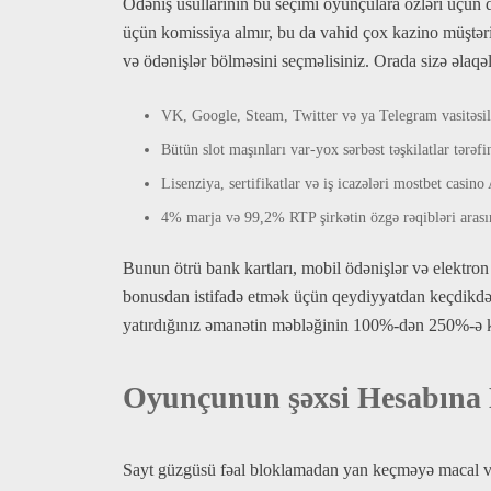
Ödəniş üsullarının bu seçimi oyunçulara özləri üçün d
üçün komissiya almır, bu da vahid çox kazino müştəri
və ödənişlər bölməsini seçməlisiniz. Orada sizə əlaqə
VK, Google, Steam, Twitter və ya Telegram vasitəsilə 
Bütün slot maşınları var-yox sərbəst təşkilatlar tərə
Lisenziya, sertifikatlar və iş icazələri mostbet casin
4% marja və 99,2% RTP şirkətin özgə rəqibləri arasın
Bunun ötrü bank kartları, mobil ödənişlər və elektron
bonusdan istifadə etmək üçün qeydiyyatdan keçdikdən
yatırdığınız əmanətin məbləğinin 100%-dən 250%-ə kə
Oyunçunun şəxsi Hesabına 
Sayt güzgüsü fəal bloklamadan yan keçməyə macal ve