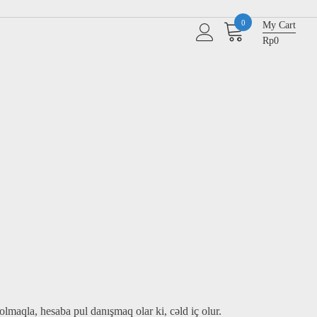
0
My Cart
Rp0
maqla, hesaba pul danışmaq olar ki, cəld iç olur.