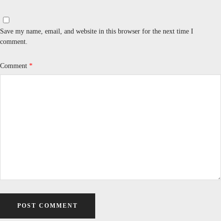
Save my name, email, and website in this browser for the next time I
comment.
Comment
*