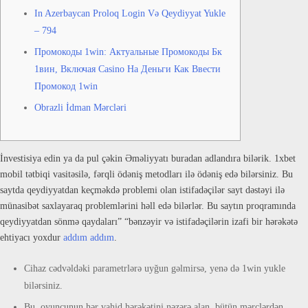
In Azerbaycan Proloq Login Və Qeydiyyat Yukle
– 794
Промокоды 1win: Актуальные Промокоды Бк
1вин, Включая Casino На Деньги Как Ввести
Промокод 1win
Obrazli İdman Mərcləri
İnvestisiya edin ya da pul çəkin Əməliyyatı buradan adlandıra bilərik. 1xbet
mobil tətbiqi vasitəsilə, fərqli ödəniş metodları ilə ödəniş edə bilərsiniz. Bu
saytda qeydiyyatdan keçməkdə problemi olan istifadəçilər sayt dəstəyi ilə
münasibət saxlayaraq problemlərini həll edə bilərlər. Bu saytın proqramında
qeydiyyatdan sönmə qaydaları” “bənzəyir və istifadəçilərin izafi bir hərəkətə
ehtiyacı yoxdur
addım addım
.
Cihaz cədvəldəki parametrlərə uyğun gəlmirsə, yenə də 1win yukle
bilərsiniz.
Bu, oyunçunun hər vahid hərəkətini nəzərə alan, bütün mərclərdən