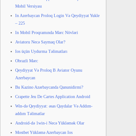
Mobil Versiyası
In Azerbaycan Proloq Login Və Qeydiyyat Yukle
– 225
In Mobil Proqramında Mərc Növləri
Aviatoru Necə Saymaq Olar?
Ios üçün Uydurma Təlimatları
Obrazli Mərc
Qeydiyyat Və Proloq В Aviator Oyunu
Azerbaycan
Bu Kazino Azərbaycanda Qanunidirmi?
Crapette Jeu De Cartes Application Android
Win-də Qeydiyyat: əsas Qaydalar Və Addım-
addım Təlimatlar
Android-də 1win-i Necə Yükləmək Olar
Mostbet Yükləmə Azerbaycan Ios