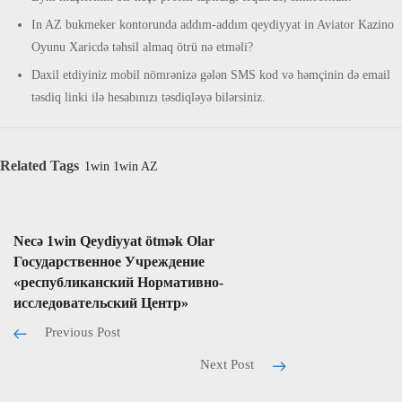
In AZ bukmeker kontorunda addım-addım qeydiyyat in Aviator Kazino
Oyunu Xaricdə təhsil almaq ötrü nə etməli?
Daxil etdiyiniz mobil nömrənizə gələn SMS kod və həmçinin də email
təsdiq linki ilə hesabınızı təsdiqləyə bilərsiniz.
Related Tags
1win
1win AZ
Necə 1win Qeydiyyat ötmək Olar
Государственное Учреждение
«республиканский Нормативно-
исследовательский Центр»
Previous Post
Next Post