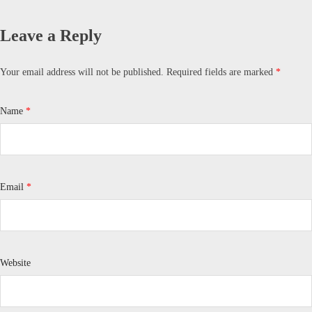
Leave a Reply
Your email address will not be published.
Required fields are marked
*
Name
*
Email
*
Website