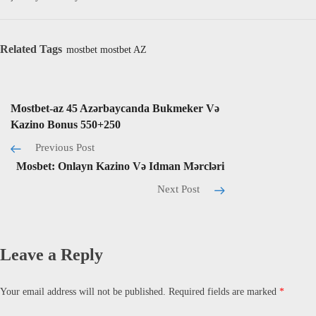
Related Tags
mostbet
mostbet AZ
Mostbet-az 45 Azərbaycanda Bukmeker Və
Kazino Bonus 550+250
Previous Post
Mosbet: Onlayn Kazino Və Idman Mərcləri
Next Post
Leave a Reply
Your email address will not be published.
Required fields are marked
*