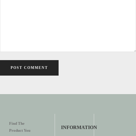
Find The
INFORMATION
Product You