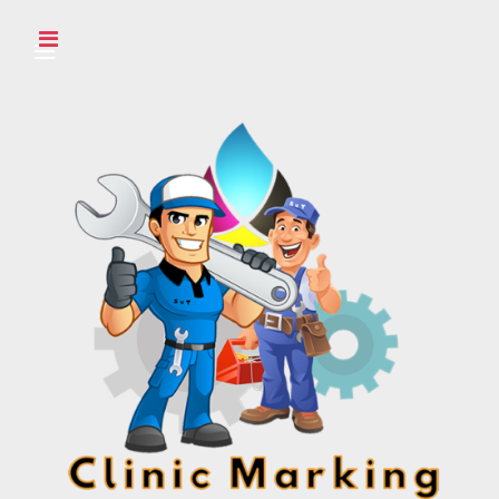
Skip
to
content