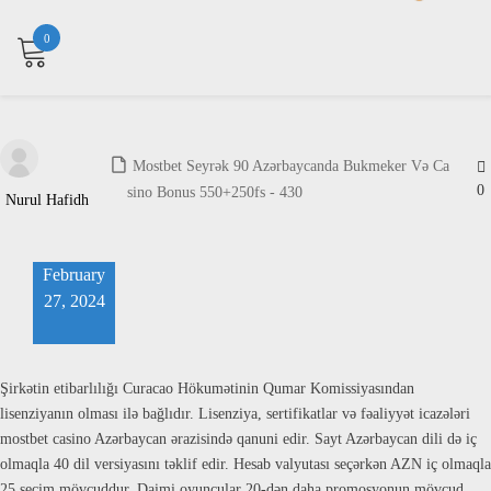
0
Mostbet Seyrək 90 Azərbaycanda Bukmeker Və Ca
0
sino Bonus 550+250fs - 430
Nurul Hafidh
February
27, 2024
Şirkətin etibarlılığı Curacao Hökumətinin Qumar Komissiyasından
lisenziyanın olması ilə bağlıdır. Lisenziya, sertifikatlar və fəaliyyət icazələri
mostbet casino Azərbaycan ərazisində qanuni edir. Sayt Azərbaycan dili də iç
olmaqla 40 dil versiyasını təklif edir. Hesab valyutası seçərkən AZN iç olmaqla
25 seçim mövcuddur. Daimi oyunçular 20-dən daha promosyonun mövcud