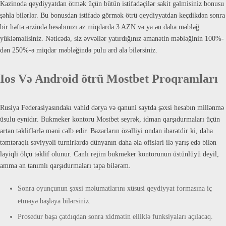
Kazinoda qeydiyyatdan ötmək üçün bütün istifadəçilər sakit gəlmisiniz bonusu
şəhla bilərlər. Bu bonusdan istifadə görmək ötrü qeydiyyatdan keçdikdən sonra
bir həftə ərzində hesabınızı az miqdarda 3 AZN və ya ən daha məbləğ
yükləməlisiniz. Nəticədə, siz əvvəllər yatırdığınız əmanətin məbləğinin 100%-
dən 250%-ə miqdar məbləğində pulu ard ala bilərsiniz.
Ios Və Android ötrü Mostbet Proqramları
Rusiya Federasiyasındakı vahid dərya və qanuni saytda şəxsi hesabın millənmə
üsulu eynidır. Bukmeker kontoru Mostbet seyrək, idman qarşıdurmaları üçün
artan təkliflərlə məni cəlb edir. Bazarların özəlliyi ondan ibarətdir ki, daha
təmtəraqlı səviyyəli turnirlərdə dünyanın daha əla ofisləri ilə yarış edə bilən
layiqli ölçü təklif olunur. Canlı rejim bukmeker kontorunun üstünlüyü deyil,
amma ən tanımlı qarşıdurmaları tapa bilərəm.
Sonra oyunçunun şəxsi məlumatlarını xüsusi qeydiyyat formasına iç
etməyə başlaya bilərsiniz.
Prosedur başa çatdıqdan sonra xidmətin elliklə funksiyaları açılacaq.