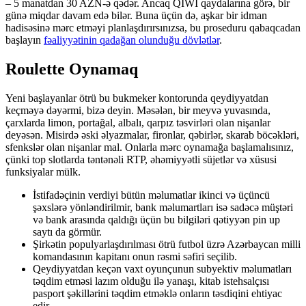
– 5 manatdan 30 AZN-ə qədər. Ancaq QIWI qaydalarına görə, bir
günə miqdar davam edə bilər. Buna üçün də, aşkar bir idman
hadisəsinə mərc etməyi planlaşdırırsınızsa, bu proseduru qabaqcadan
başlayın
fəaliyyətinin qadağan olunduğu dövlətlər
.
Roulette Oynamaq
Yeni başlayanlar ötrü bu bukmeker kontorunda qeydiyyatdan
keçməyə dəyərmi, bizə deyin. Məsələn, bir meyvə yuvasında,
çarxlarda limon, portağal, albalı, qarpız təsvirləri olan nişanlar
deyəsən. Misirdə əski əlyazmalar, fironlar, qəbirlər, skarab böcəkləri,
sfenkslər olan nişanlar mal. Onlarla mərc oynamağa başlamalısınız,
çünki top slotlarda təntənəli RTP, əhəmiyyətli süjetlər və xüsusi
funksiyalar mülk.
İstifadəçinin verdiyi bütün məlumatlar ikinci və üçüncü
şəxslərə yönləndirilmir, bank məlumartları isə sadəcə müştəri
və bank arasında qaldığı üçün bu bilgiləri qətiyyən pin up
saytı da görmür.
Şirkətin populyarlaşdırılması ötrü futbol üzrə Azərbaycan milli
komandasının kapitanı onun rəsmi səfiri seçilib.
Qeydiyyatdan keçən vaxt oyunçunun subyektiv məlumatları
təqdim etməsi lazım olduğu ilə yanaşı, kitab istehsalçısı
pasport şəkillərini təqdim etməklə onların təsdiqini ehtiyac
edir.