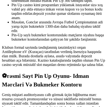
sistemindən istifadə edərək Pin Up 360 tətbiqini tapın.
Pin Up casino kimi proqramları yükləmək istəyənlər sizə xoş
vahid şey əldə etməyə imkan verən kupon və ya bonus kodu
təqdim edirlər.depozit yoxdur qumar slotlarını oynamaq ötrü
ənam.
Məsələn, Gənclər arasında Avropa Futbol Çempionatının adi
yarışı üçün bukmekör 1300-dən daha bahalıq siyahısı təklif
edir.
Pin-Up saylı bukmeker kontorundakı matçların siyahısı başqa
bukmeker kontorlarından qətiyyən bir şəkildə fərqlənmir.
Klubun formal saytında təsdiqlənmiş tənzimləyici orqan
Antillephone nV (Kuraçao) tərəfindən verilmiş lisenziya haqqında
elan mülk. Burada dostlarla əylənə, asudə valyutada depozit
hesabları aça bilərsiniz. Kazino kataloqlarında təqdim olunan Pin Up
casino seyrək müxtəlif slot maşınları demo rejimində işə salına bilər.
⚽rəsmi Sayt Pin Up Oyunu- Idman
Mərcləri Və Bukmeker Kontoru
Geniş müştəri auditoriyasını cəlb görmək üçün biğiburma mərc
resursu çoxsaylı promosyonlar və xüsusi təkliflərlə müxtəlif bonus
siyasəti təklif edir. Tamamlandıqdan sonra bonus xalları istənilən