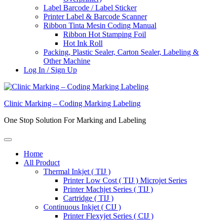
Label Barcode / Label Sticker
Printer Label & Barcode Scanner
Ribbon Tinta Mesin Coding Manual
Ribbon Hot Stamping Foil
Hot Ink Roll
Packing, Plastic Sealer, Carton Sealer, Labeling &
Other Machine
Log In / Sign Up
Clinic Marking – Coding Marking Labeling
One Stop Solution For Marking and Labeling
Home
All Product
Thermal Inkjet ( TIJ )
Printer Low Cost ( TIJ ) Microjet Series
Printer Machjet Series ( TIJ )
Cartridge ( TIJ )
Continuous Inkjet ( CIJ )
Printer Flexyjet Series ( CIJ )