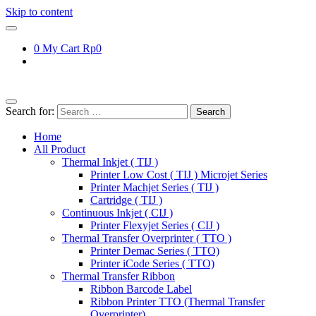
Skip to content
0
My Cart
Rp0
Search for:
Home
All Product
Thermal Inkjet ( TIJ )
Printer Low Cost ( TIJ ) Microjet Series
Printer Machjet Series ( TIJ )
Cartridge ( TIJ )
Continuous Inkjet ( CIJ )
Printer Flexyjet Series ( CIJ )
Thermal Transfer Overprinter ( TTO )
Printer Demac Series ( TTO)
Printer iCode Series ( TTO)
Thermal Transfer Ribbon
Ribbon Barcode Label
Ribbon Printer TTO (Thermal Transfer
Overprinter)