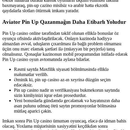
Əksər hallarda burada klassik oyunların təqdim edilməsi faktına
baxmayaraq, pin-up cazino misilsiz və arabir hətta ekzotik
qaydalarla slotları ötürmək imkanı yaradır.
Aviator Pin Up Qazanmağın Daha Etibarlı Yoludur
Pin Up casino online tərəfindən təklif olunan elliklə bonuslar öz
oyunçu ofisində aktivləşdiriləcək. Onlayn kazinoda hədiyyə
almazdan əvvəl, uduşların çıxarılması ilə bağlı problem olmaması
üçün onu mərc eləmək şərtləri ilə (müəyyən bir peyjerlə) tanış
olmalısınız. Qonaqlar kazinonun mobil proqramından istifadə edərək
Pin Up casino oyun avtomatında əylənə bilərlər.
Rəsmi saytda Məxfilik siyasəti bölmlməsində elliklə
məlumatlar verilib.
Əminik ki, pin up casino az-ın xeyrinə düzgün seçim
edəcəksiz.
Pin up casino nadir ın verifikasiyası bukmekorun saytında
sizin kimliyinizi iqrar edən prosedurdur.
Yeni bonuslarla gündəmdə gecələmək və həyatınızın daha
asan pulunu udmaq ötrü saytın promosyonlar bölməsinə
mütləq aparici çəkin.
Imkan sonra Pin Up casino ümumən oyuncaq, eləcə də idman bahis
olacaq. Yoxlama müştərisinin xasiyyətini keçdikdən sonra