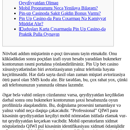
Qeydi̇yyatdan Olmaq
Mobil Proqramımı Necə Yeniləyə Bilərəm?
Pin-up Casinoda Sakit Gəldin Bonus Varmı?
Pin Up Casino-da Para Çıxarmaq Nə Kəmiyyət
Müddət Alır?
💵uduşları Karta Çıxarmaqla Pin Up Casino-də
Praktik Pulla Oynayın
Növbəti addım müştərinin e-poçt ünvanını təyin etməkdir. Onu
kliklədikdən sonra poçtdan izafi oyun hesabı yaradılan bukmeker
kontorunun rəsmi portalına yönləndirilirsiniz. Pin Up bet casino
xüsusiyyətlərindən biri avtorizasiyanın yalnız telefonla həyata
keçirilməsidir. Hər dəfə sayta daxil olan zaman müştəri avtorizasiya
ötrü parol olan SMS kodu alır. Bir tərəfdən, bu, çox rahat yox, çünki
adi telefonunuzun yanınızda olması lazımdır.
Əgər belə vahid onlayn cüzdanınız varsa, qeydiyyatdan keçdikdən
dərhal sonra onu bukmeker kontorunun şəxsi hesabınızda oyun
profilinizlə əlaqələndirin. Bu, doğrulama prosesini tamamlayır və
yalnız vahid neçə dəqiqə çəkəcəkdir. “Professional” QIWI para
kisəsinin qeydiyyatdan keçdiyi mobil nömrədən istifadə eləmək vur-
tut qeydiyyatdan keçərkən vacibdir. Mobil operatorların xidmət
nöqtələrində QIWI pul kisəsinin identifikasiyası xidməti ödənişlidir