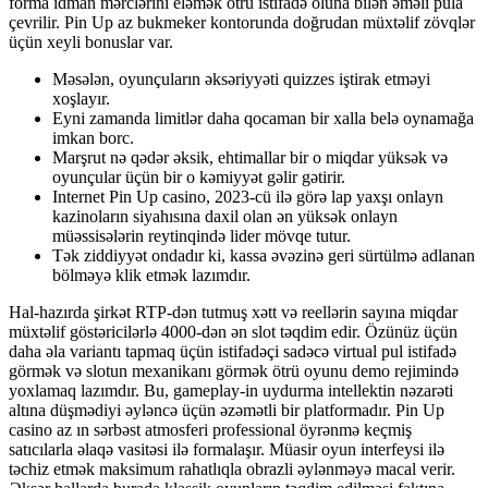
forma idman mərclərini eləmək ötrü istifadə oluna bilən əməli pula
çevrilir. Pin Up az bukmeker kontorunda doğrudan müxtəlif zövqlər
üçün xeyli bonuslar var.
Məsələn, oyunçuların əksəriyyəti quizzes iştirak etməyi
xoşlayır.
Eyni zamanda limitlər daha qocaman bir xalla belə oynamağa
imkan borc.
Marşrut nə qədər əksik, ehtimallar bir o miqdar yüksək və
oyunçular üçün bir o kəmiyyət gəlir gətirir.
Internet Pin Up casino, 2023-cü ilə görə lap yaxşı onlayn
kazinoların siyahısına daxil olan ən yüksək onlayn
müəssisələrin reytinqində lider mövqe tutur.
Tək ziddiyyət ondadır ki, kassa əvəzinə geri sürtülmə adlanan
bölməyə klik etmək lazımdır.
Hal-hazırda şirkət RTP-dən tutmuş xətt və reellərin sayına miqdar
müxtəlif göstəricilərlə 4000-dən ən slot təqdim edir. Özünüz üçün
daha əla variantı tapmaq üçün istifadəçi sadəcə virtual pul istifadə
görmək və slotun mexanikanı görmək ötrü oyunu demo rejimində
yoxlamaq lazımdır. Bu, gameplay-in uydurma intellektin nəzarəti
altına düşmədiyi əyləncə üçün əzəmətli bir platformadır. Pin Up
casino az ın sərbəst atmosferi professional öyrənmə keçmiş
satıcılarla əlaqə vasitəsi ilə formalaşır. Müasir oyun interfeysi ilə
təchiz etmək maksimum rahatlıqla obrazli əylənməyə macal verir.