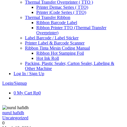
Thermal Transfer Overprinter ( TTO )
Printer Demac Series ( TTO)
Printer iCode Series ( TTO)
Thermal Transfer Ribbon
Ribbon Barcode Label
Ribbon Printer TTO (Thermal Transfer
Overprinter)
Label Barcode / Label Sticker
Printer Label & Barcode Scanner
Ribbon Tinta Mesin Coding Manual
Ribbon Hot Stamping Foil
Hot Ink Roll
Packing, Plastic Sealer, Carton Sealer, Labeling &
Other Machine
Log In / Sign Up
Login/Signup
0
My Cart
Rp0
nurul hafidh
Uncategorized
0