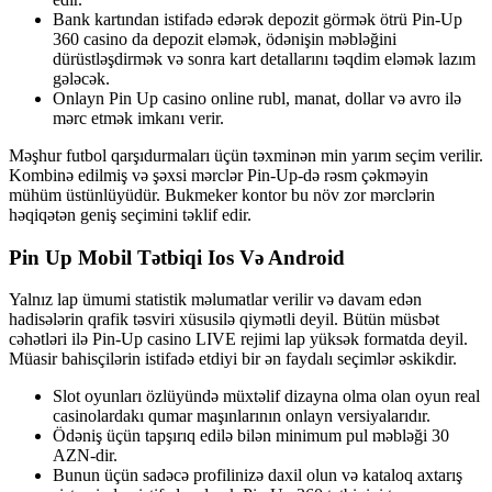
Bank kartından istifadə edərək depozit görmək ötrü Pin-Up
360 casino da depozit eləmək, ödənişin məbləğini
dürüstləşdirmək və sonra kart detallarını təqdim eləmək lazım
gələcək.
Onlayn Pin Up casino online rubl, manat, dollar və avro ilə
mərc etmək imkanı verir.
Məşhur futbol qarşıdurmaları üçün təxminən min yarım seçim verilir.
Kombinə edilmiş və şəxsi mərclər Pin-Up-də rəsm çəkməyin
mühüm üstünlüyüdür. Bukmeker kontor bu növ zor mərclərin
həqiqətən geniş seçimini təklif edir.
Pin Up Mobil Tətbiqi Ios Və Android
Yalnız lap ümumi statistik məlumatlar verilir və davam edən
hadisələrin qrafik təsviri xüsusilə qiymətli deyil. Bütün müsbət
cəhətləri ilə Pin-Up casino LIVE rejimi lap yüksək formatda deyil.
Müasir bahisçilərin istifadə etdiyi bir ən faydalı seçimlər əskikdir.
Slot oyunları özlüyündə müxtəlif dizayna olma olan oyun real
casinolardakı qumar maşınlarının onlayn versiyalarıdır.
Ödəniş üçün tapşırıq edilə bilən minimum pul məbləği 30
AZN-dir.
Bunun üçün sadəcə profilinizə daxil olun və kataloq axtarış