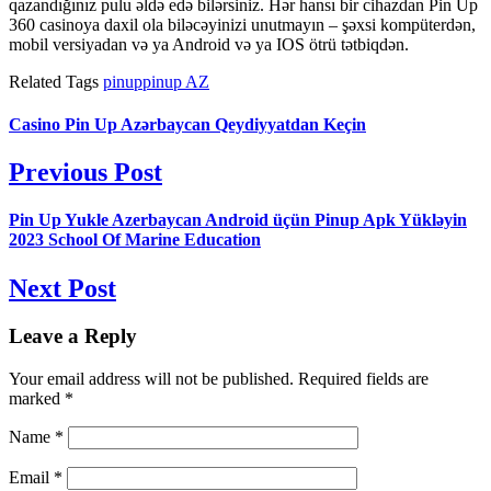
qazandığınız pulu əldə edə bilərsiniz. Hər hansı bir cihazdan Pin Up
360 casinoya daxil ola biləcəyinizi unutmayın – şəxsi kompüterdən,
mobil versiyadan və ya Android və ya IOS ötrü tətbiqdən.
Related Tags
pinup
pinup AZ
Casino Pin Up Azərbaycan Qeydiyyatdan Keçin
Previous Post
Pin Up Yukle Azerbaycan Android üçün Pinup Apk Yükləyin
2023 School Of Marine Education
Next Post
Leave a Reply
Your email address will not be published.
Required fields are
marked
*
Name
*
Email
*