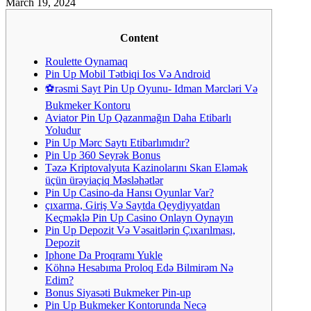
March 19, 2024
Content
Roulette Oynamaq
Pin Up Mobil Tətbiqi Ios Və Android
⚽rəsmi Sayt Pin Up Oyunu- Idman Mərcləri Və
Bukmeker Kontoru
Aviator Pin Up Qazanmağın Daha Etibarlı
Yoludur
Pin Up Mərc Saytı Etibarlımıdır?
Pin Up 360 Seyrək Bonus
Təzə Kriptovalyuta Kazinolarını Skan Eləmək
üçün ürəyiaçiq Məsləhətlər
Pin Up Casino-da Hansı Oyunlar Var?
çıxarma, Giriş Və Saytda Qeydiyyatdan
Keçməklə Pin Up Casino Onlayn Oynayın
Pin Up Depozit Və Vəsaitlərin Çıxarılması,
Depozit
Iphone Da Proqramı Yukle
Köhnə Hesabıma Proloq Edə Bilmirəm Nə
Edim?
Bonus Siyasəti Bukmeker Pin-up
Pin Up Bukmeker Kontorunda Necə