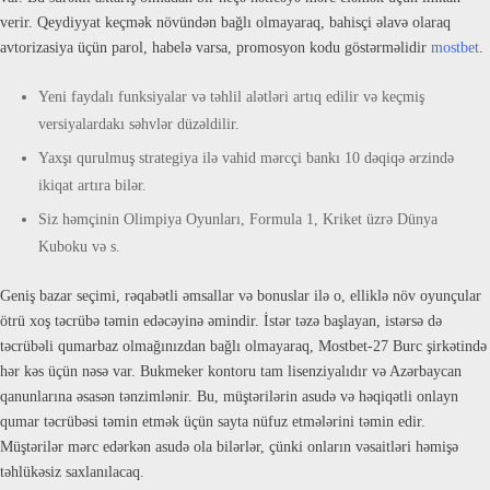
verir. Qeydiyyat keçmək növündən bağlı olmayaraq, bahisçi əlavə olaraq
avtorizasiya üçün parol, habelə varsa, promosyon kodu göstərməlidir
mostbet
.
Yeni faydalı funksiyalar və təhlil alətləri artıq edilir və keçmiş
versiyalardakı səhvlər düzəldilir.
Yaxşı qurulmuş strategiya ilə vahid mərcçi bankı 10 dəqiqə ərzində
ikiqat artıra bilər.
Siz həmçinin Olimpiya Oyunları, Formula 1, Kriket üzrə Dünya
Kuboku və s.
Geniş bazar seçimi, rəqabətli əmsallar və bonuslar ilə o, elliklə növ oyunçular
ötrü xoş təcrübə təmin edəcəyinə əmindir. İstər təzə başlayan, istərsə də
təcrübəli qumarbaz olmağınızdan bağlı olmayaraq, Mostbet-27 Burc şirkətində
hər kəs üçün nəsə var. Bukmeker kontoru tam lisenziyalıdır və Azərbaycan
qanunlarına əsasən tənzimlənir. Bu, müştərilərin asudə və həqiqətli onlayn
qumar təcrübəsi təmin etmək üçün sayta nüfuz etmələrini təmin edir.
Müştərilər mərc edərkən asudə ola bilərlər, çünki onların vəsaitləri həmişə
təhlükəsiz saxlanılacaq.