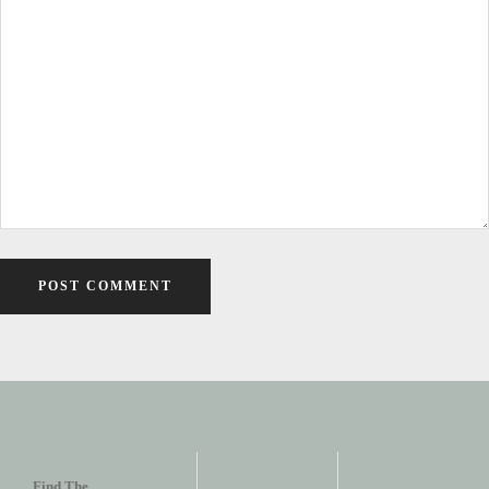
Find The