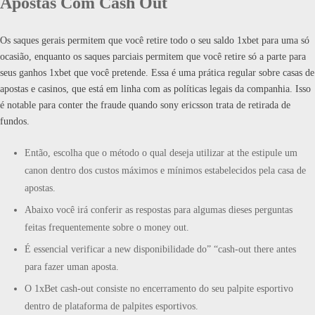
Apostas Com Cash Out
Os saques gerais permitem que você retire todo o seu saldo 1xbet para uma só
ocasião, enquanto os saques parciais permitem que você retire só a parte para
seus ganhos 1xbet que você pretende. Essa é uma prática regular sobre casas de
apostas e casinos, que está em linha com as políticas legais da companhia. Isso
é notable para conter the fraude quando sony ericsson trata de retirada de
fundos.
Então, escolha que o método o qual deseja utilizar at the estipule um
canon dentro dos custos máximos e mínimos estabelecidos pela casa de
apostas.
Abaixo você irá conferir as respostas para algumas dieses perguntas
feitas frequentemente sobre o money out.
É essencial verificar a new disponibilidade do” “cash-out there antes
para fazer uman aposta.
O 1xBet cash-out consiste no encerramento do seu palpite esportivo
dentro de plataforma de palpites esportivos.