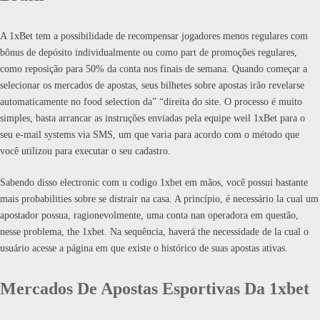
A 1xBet tem a possibilidade de recompensar jogadores menos regulares com
bônus de depósito individualmente ou como part de promoções regulares,
como reposição para 50% da conta nos finais de semana. Quando começar a
selecionar os mercados de apostas, seus bilhetes sobre apostas irão revelarse
automaticamente no food selection da” “direita do site. O processo é muito
simples, basta arrancar as instruções enviadas pela equipe weil 1xBet para o
seu e-mail systems via SMS, um que varia para acordo com o método que
você utilizou para executar o seu cadastro.
Sabendo disso electronic com u codigo 1xbet em mãos, você possui bastante
mais probabilities sobre se distrair na casa. A princípio, é necessário la cual um
apostador possua, ragionevolmente, uma conta nan operadora em questão,
nesse problema, the 1xbet. Na sequência, haverá the necessidade de la cual o
usuário acesse a página em que existe o histórico de suas apostas ativas.
Mercados De Apostas Esportivas Da 1xbet