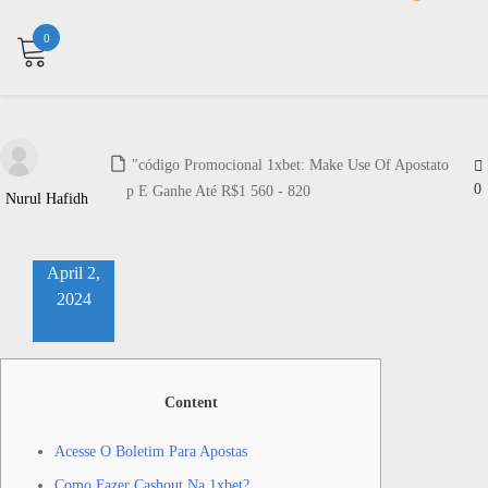
0
"código Promocional 1xbet: Make Use Of Apostato
0
p E Ganhe Até R$1 560 - 820
Nurul Hafidh
April 2,
2024
Content
Acesse O Boletim Para Apostas
Como Fazer Cashout Na 1xbet?