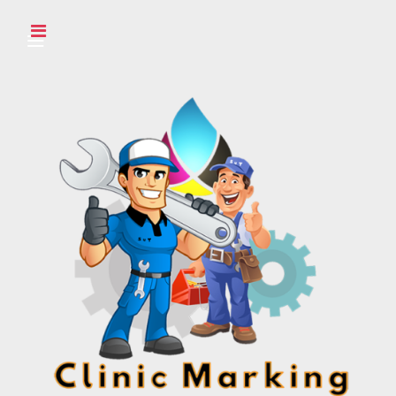
Skip
to
content