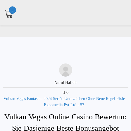
0
Nurul Hafidh
0
Vulkan Vegas Fantasien 2024 Seriös Und-zeichen Ohne Neue Regel Pixie
Expomedia Pvt Ltd - 57
Vulkan Vegas Online Casino Bewertun:
Sie Dasjenige Beste Bonusangebot