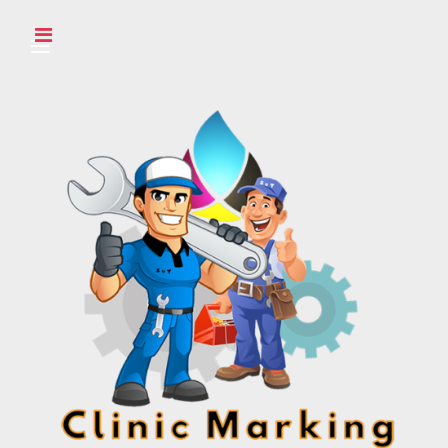
Skip
to
content