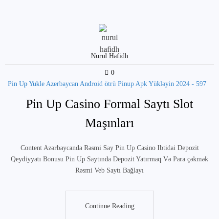
Nurul Hafidh
0
Pin Up Yukle Azerbaycan Android ötrü Pinup Apk Yükləyin 2024 - 597
Pin Up Casino Formal Saytı Slot
Maşınları
Content Azərbaycanda Rəsmi Say Pin Up Casino Ibtidai Depozit
Qeydiyyatı Bonusu Pin Up Saytında Depozit Yatırmaq Və Para çəkmək
Rəsmi Veb Saytı Bağlayı
Continue Reading