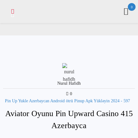
Skip
0
to
content
Nurul Hafidh
0
Pin Up Yukle Azerbaycan Android ötrü Pinup Apk Yükləyin 2024 - 597
Aviator Oyunu Pin Upward Casino 415
Azerbayca