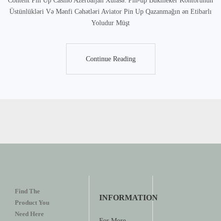
Content Pin Up Casino Azerbaijan Xülasə: Pin-up Bukmeker Kontorunun
Üstünlükləri Və Mənfi Cəhətləri Aviator Pin Up Qazanmağın ən Etibarlı
Yoludur Müşt
Continue Reading
Continue Reading
Find The
INFORMATION
Product You
Need Here
For More