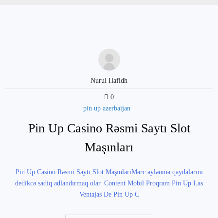
Nurul Hafidh
0
pin up azerbaijan
Pin Up Casino Rəsmi Saytı Slot
Maşınları
Pin Up Casino Rəsmi Saytı Slot MaşınlarıMərc əylənmə qaydalarını
dedikcə sadiq adlandırmaq olar. Content Mobil Proqram Pin Up Las
Ventajas De Pin Up C