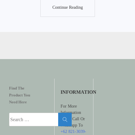
Continue Reading
Continue Reading
Find The
INFORMATION
Product You
Need Here
For More
Information
Search
Please Call Or
for:
Whatsapp To
+62 821-3039-