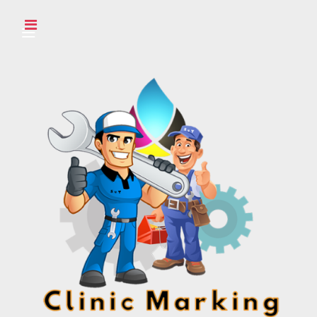
Skip
to
content