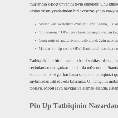
müştərinin e-poçt ünvanını təyin etməkdir. Onu klikl
casino xüsusiyyətlərindən biri avtorizasiyanın var-yox
Slotlar, kart və stolüstü oyunlar, Canlı Kazino, TV o
“Professional” QIWI para kisəsinin qeydiyyatdan ke
Geniş müştəri auditoriyasını cəlb etmək üçün gənc mər
Mərclər Pin Up casino QIWI Bank tərəfindən idarə o
Tətbiqdəki hər bir intizamın xüsusi səhifəsi olacaq, 
seçimlərdən danışarkən – onlar da mövcuddur. Standar
edə bilərsiniz. Əgər hər hansı səbəbdən tətbiqimizi 
saytımızdan istifadə edə bilərsiniz. O, həmçinin mobi
toplayır. Mobil saytı naviqasiya eləmək asandır, sis
Pin Up Tətbiqinin Nəzərdən