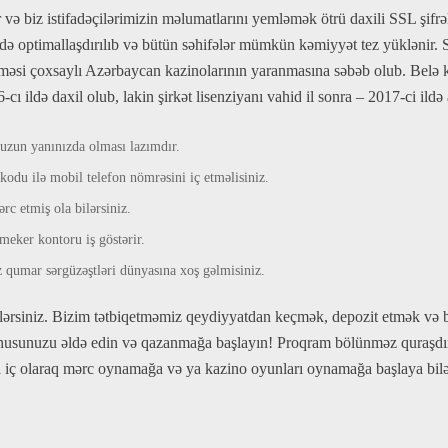
və biz istifadəçilərimizin məlumatlarını yemləmək ötrü daxili SSL şifrəl
də optimallaşdırılıb və bütün səhifələr mümkün kəmiyyət tez yüklənir.
məsi çoxsaylı Azərbaycan kazinolarının yaranmasına səbəb olub. Belə 
 ildə daxil olub, lakin şirkət lisenziyanı vahid il sonra – 2017-ci ildə 
nuzun yanınızda olması lazımdır.
odu ilə mobil telefon nömrəsini iç etməlisiniz.
rc etmiş ola bilərsiniz.
meker kontoru iş göstərir.
qumar sərgüzəştləri dünyasına xoş gəlmisiniz.
ilərsiniz. Bizim tətbiqetməmiz qeydiyyatdan keçmək, depozit etmək və
 bonusunuzu əldə edin və qazanmağa başlayın! Proqram bölünməz quraş
a iç olaraq mərc oynamağa və ya kazino oyunları oynamağa başlaya bilə