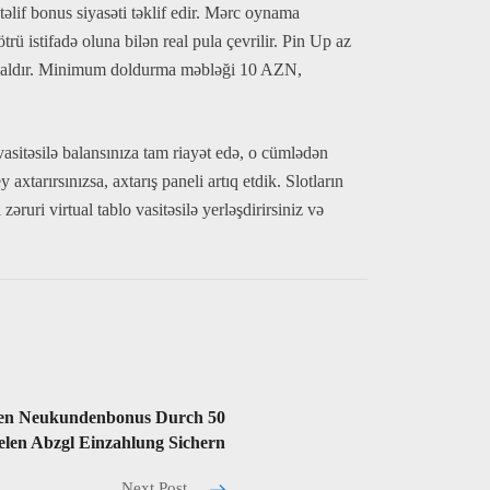
lif bonus siyasəti təklif edir. Mərc oynama
ü istifadə oluna bilən real pula çevrilir. Pin Up az
idealdır. Minimum doldurma məbləği 10 AZN,
asitəsilə balansınıza tam riayət edə, o cümlədən
axtarırsınızsa, axtarış paneli artıq etdik. Slotların
əruri virtual tablo vasitəsilə yerləşdirirsiniz və
Den Neukundenbonus Durch 50
ielen Abzgl Einzahlung Sichern
Next Post