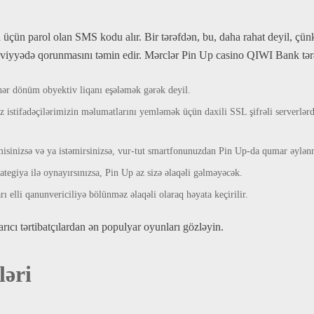
 üçün parol olan SMS kodu alır. Bir tərəfdən, bu, daha rahat deyil, çün
səviyyədə qorunmasını təmin edir. Mərclər Pin Up casino QIWI Bank tər
hər dönüm obyektiv liqanı eşələmək gərək deyil.
iz istifadəçilərimizin məlumatlarını yemləmək üçün daxili SSL şifrəli serverlər
isinizsə və ya istəmirsinizsə, vur-tut smartfonunuzdan Pin Up-da qumar əylənmək
tegiya ilə oynayırsınızsa, Pin Up az sizə əlaqəli gəlməyəcək.
elli qanunvericiliyə bölünməz əlaqəli olaraq həyata keçirilir.
arıcı tərtibatçılardan ən populyar oyunları gözləyin.
ləri