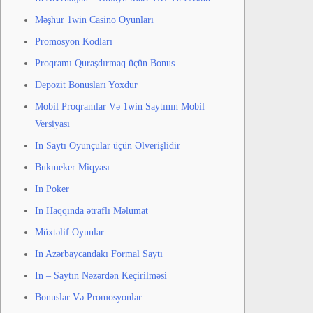
Məşhur 1win Casino Oyunları
Promosyon Kodları
Proqramı Quraşdırmaq üçün Bonus
Depozit Bonusları Yoxdur
Mobil Proqramlar Və 1win Saytının Mobil
Versiyası
In Saytı Oyunçular üçün Əlverişlidir
Bukmeker Miqyası
In Poker
In Haqqında ətraflı Məlumat
Müxtəlif Oyunlar
In Azərbaycandakı Formal Saytı
In – Saytın Nəzərdən Keçirilməsi
Bonuslar Və Promosyonlar