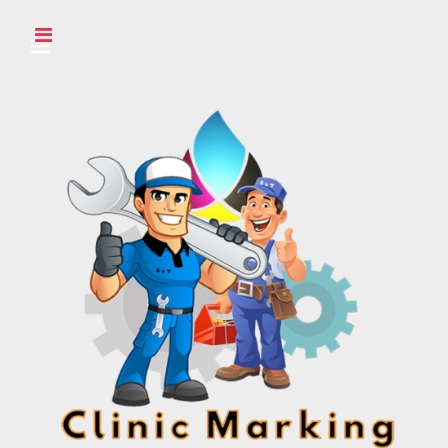
Skip
to
content