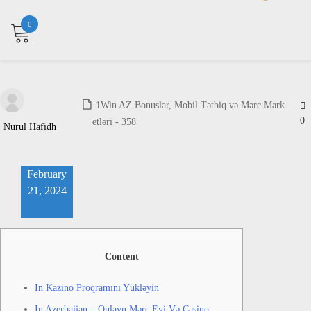
0
1Win AZ Bonuslar, Mobil Tətbiq və Mərc Mark
0
etləri - 358
Nurul Hafidh
February
21, 2024
Content
In Kazino Proqramını Yükləyin
In Azerbaijan – Onlayn Mərc Evi Və Casino